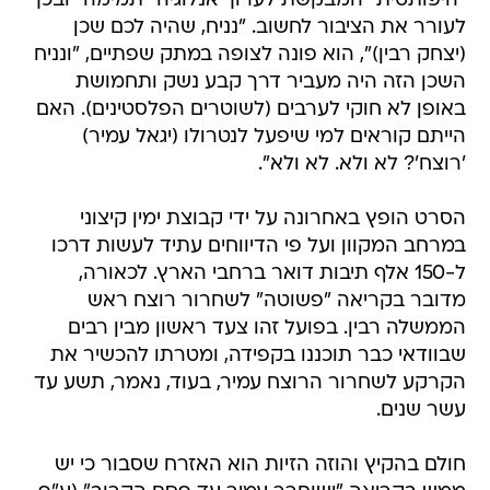
"היפותטית" המבקשת לערוך אנלוגיה "תמימה" ובכך
לעורר את הציבור לחשוב. "נניח, שהיה לכם שכן
(יצחק רבין)", הוא פונה לצופה במתק שפתיים, "ונניח
השכן הזה היה מעביר דרך קבע נשק ותחמושת
באופן לא חוקי לערבים (לשוטרים הפלסטינים). האם
הייתם קוראים למי שיפעל לנטרולו (יגאל עמיר)
'רוצח'? לא ולא. לא ולא".
הסרט הופץ באחרונה על ידי קבוצת ימין קיצוני
במרחב המקוון ועל פי הדיווחים עתיד לעשות דרכו
ל-150 אלף תיבות דואר ברחבי הארץ. לכאורה,
מדובר בקריאה "פשוטה" לשחרור רוצח ראש
הממשלה רבין. בפועל זהו צעד ראשון מבין רבים
שבוודאי כבר תוכננו בקפידה, ומטרתו להכשיר את
הקרקע לשחרור הרוצח עמיר, בעוד, נאמר, תשע עד
עשר שנים.
חולם בהקיץ והוזה הזיות הוא האזרח שסבור כי יש