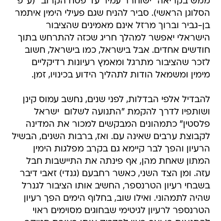
ממש בקריאה "ישוחרר עמיר עד פסח הקרוב" (ע"פ
הסלוגן הראשי). סביר להניח שגם פעילי הימין איתמר
בן-גביר וברוך מרזל אינם מאמינים שהציבור
הישראלי יאפשר למהלך חריג שכזה להתרחש בתוך
חודשים אחדים. אבל בישראל, כמו בישראל, חשוב
לזכר שהציבור מתרגל ומאמץ רעיונות רדיקליים
מימין ומשמאל הודות לתהליך הידוע בכינויו, זמן.
להבדיל אלפי הבדלות, לפני שנים, נחשב עמוס קינן
ושותפיו לדרך להקמת "התנועה לשלום  ישראל
פלסטין" כתמהונים המבקשים למכור את המדינה
לקבוצת ערבים שאינה עם. ואז, ברבות השנים, הבשיל
הרעיון והפך לבר קיימא גם בקרב מפלגות הימין
המתון שאחת מהן, אף פינתה את התיישבות חבל
עזה. ומן הצד השני, כאשר רחבעם (גנדי) זאבי דיבר
בשבחי רעיון הטרנספר, החשיב אותו הציבור לגנרל
שהיה לתמהוני. ואילו שוב, בחלוף הימים הפך רעיון
הטרנספר לרעיון לגיטימי שבחוגים מסוימים ראוי