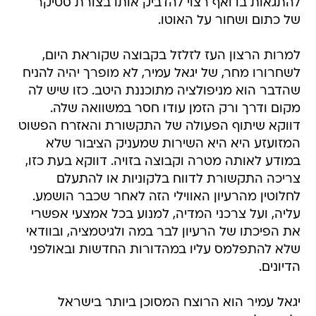
להתגאות בו ואף רצוי להדביק אותו בצורת סטיקר
של כתום ושחור על האוטו.
למרות הרצון העז לזלזל בקבוצה שקוראת היום,
לשחרורו מחר, של יגאל עמיר, לא מופרך יהיה להניח
שהדבר הוא מניפולציה מתוכננת היטב. כזו שיש לה
מקום ודרך ורק הזמן עודו חסר במשוואה שלה.
דווקא שיתוף הפעולה של התקשורת והאזרח הפשוט
המזועזע היא היא השירות שמעניק הציבור שלא
במודע לאותה מטרה וקבוצה בזויה. דווקא בעת כזו,
צריכה התקשורת לדווח בלקוניות או להתעלם
לחלוטין מהרעיון האווילי הזה לאחר שכבר הושמע.
עליה, ועל צרכני המדיה, למנוע בכל אמצעי אפשרי
את הפיכתו של הרעיון לבר במה ולגיטמציה, ובוודאי
שלא להתפלמס עליו במהדורות החדשות ובאולפני
הדיונים.
יגאל עמיר הוא הרוצח המסוכן ביותר בישראל