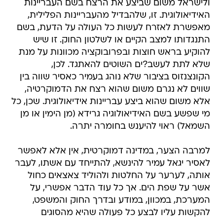
ולישראל משום שביצע את הרצח בשם העבריינות
האידיאולוגית. זו, שלהבדיל מהעבריינות הפלילית,
מאפשרת לאזרח לעשות כל העולה על הדעת, בשם
התנגדותו למצב הקיים או לשלטון החוק. זו שיש
להוקיע בראש חוצות ובפרובוקציה מכוונות על מנת
שלא לתת לעשב?ים השוטים להאתגד. לכן,
הקונצנזוס בציבור שלא נוהג בעמיר כאסיר שווה בין
שווים לא נגרם משום שהוא רצח את הדמוקרטיה,
אלא משום שהוא ביצע עבריינות אידיאולוגית. שכן, כל
מי שפשע בשם האידיאולוגיה גרידא (מן הימין או מן
השמאל) ראוי להיענש בחומרה יתרה.
למרבה הצער, במדינה דמוקרטית, אין אלא לאפשר
לאסיר יגאל עמיר להינשא, להתייחד עם אשתו, לעבר
אותה, לערער על החלטות ולהוליד צאצאים כחול
אשר על שפת הים. אך כל עוד הדבר אפשרי, על
המערכת, במכוון, במודע ובדרך החוק והמשפט,
להקשות עליו לבצע כל פעולה שהיא מהסוגים