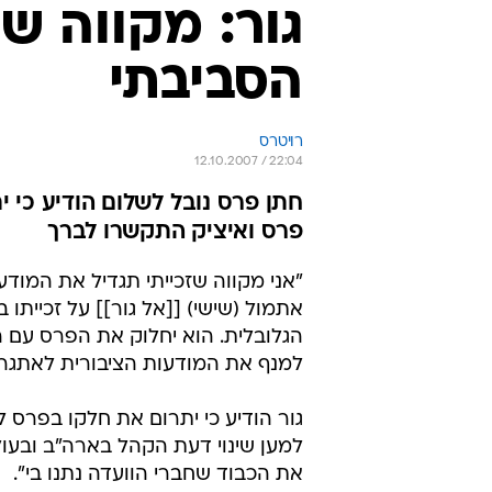
גור: מקווה ש
הסביבתי
רויטרס
12.10.2007 / 22:04
חתן פרס נובל לשלום הודיע כי י
פרס ואיציק התקשרו לברך
"אני מקווה שזכייתי תגדיל את המוד
אתמול (שישי) [[אל גור]] על זכיית
הגלובלית. הוא יחלוק את הפרס עם הפ
למנף את המודעות הציבורית לאתגרים
גור הודיע כי יתרום את חלקו בפרס ל
למען שינוי דעת הקהל בארה"ב ובעו
את הכבוד שחברי הוועדה נתנו בי".