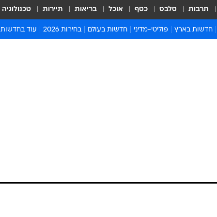
תרבות
סלבס
כסף
אוכל
בריאות
תיירות
טכנולוגיה
חדשות בארץ
פוליטי-מדיני
חדשות בעולם
בחירות 2026
עוד בחדשות
אירועים בארץ
פוליטיקה וממשל
המזרח התיכון
דעות ופרשנויו
חדשות פלילים ומשפט
יחסי חוץ
אירופה
סרי ושלזינגר
חינוך
אמריקה
פרויקטים מיוח
ישראלים בחו"ל
אסיה והפסיפיק
אסור לפספס
בריאות
אפריקה
מדע וסביבה
חברה ורווחה
הנחיות פיקוד 
ארכיון מדורים
זמני כניסת ש
לוח חופשות וח
לוח שנה
חדשות יהדות
חדשות המשפ