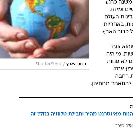
רה בו הגבול עבר באמצע השבט וכפר אחד נשאר במדינה
בל כפרים מכל מיני מחוזות וחלקים הפכו פתאום למדינה.
בות חדשה ומשותפת לכמות הרבה יותר גדולה של אנשים.
נים, ארגוני
יותר כוח.
 משנה כרגע
יים ומידת
דינות העולם
ת, באחריות
ל כדור הארץ.
שהוא צעד
שות. מי היה
ם לא פחות
/
כדור הארץ
ShutterStock
בע אחד.