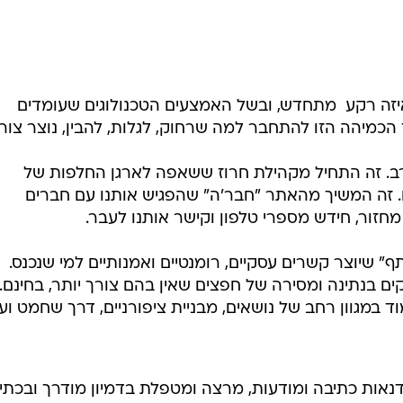
ל פנים את האחר, לא שומעים עליו, לא קוראים עליו  פוגשים
אהבים. יש לי חבר שדיבר עם מישהי מסלובניה במסנג'ר ונסע
נטרנט אפשר ליצור בסיס שיתופי בתחומי עניין, כמו מתכוני
יילים מקומיים במדינות שמגיעים אליהן, על בסיס הדרכה
רשת אדירה של החלפת דעות, ידע ותרבות שיוצרת מאגר מיד
זה רקע  מתחדש, ובשל האמצעים הטכנולוגים שעומדים
הכמיהה הזו להתחבר למה שרחוק, לגלות, להבין, נוצר צור
. זה התחיל מקהילת חרוז ששאפה לארגן החלפות של
. זה המשיך מהאתר "חבר'ה" שהפגיש אותנו עם חברים