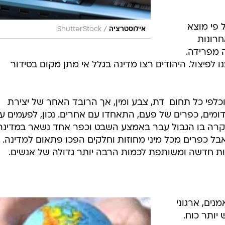
אות, על
ס, חיבור
ם נעלה את
לשחק עם
רים זה לזה.
הולידה
 פי מוצא
/
אילוסטרציה
ShutterStock
חרונות
 מפרידה.
נו לפיצול. היהודים רצו מדינה בגלל אי מתן מקום בסידור
כלפי כל תחום  דת, צבע ומין, אך הרובד האחר של יצירת
ומים, כפרים של פעם, התאחדו עם אחרים. נכון, לפעמים ע