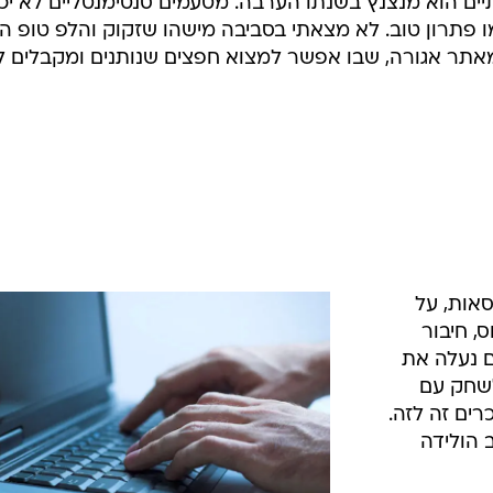
המייל האדום
 למנוכר ורואה מסביבה רצון גדול יותר לקהילתיות
לפ טופ הישן שלה
ני לא מכירה. הוא הגיע אלי מהאתר "אגורה", שבו פרסמת
יים הוא מנצנץ בשנתו הערבה. מטעמים סנטימנטליים לא יכו
ו פתרון טוב. לא מצאתי בסביבה מישהו שזקוק והלפ טופ ה
 מאתר אגורה, שבו אפשר למצוא חפצים שנותנים ומקבלים 