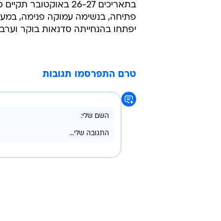
מהיסודי, מהתיכון ומהצבא, יצר כנסי
הגלגול העדכני שלו הוא האתר "בשותף
האתרים "אגורה" ו"אלטיזאכן" שעוסק
האתר "סטדי טיוי" שמציע שיעורי לימ
מתמטיקה.
מיה הוד  עיתונאית, סופרת, מנחת 
בתאריכים 26-27 באוקט
פתיחה, בנשימה עמוקה פנימה, במעגל ש
יפתחו בהנחייתה סדנאות בוקר וערב 
טרם התפרסמו תגובות