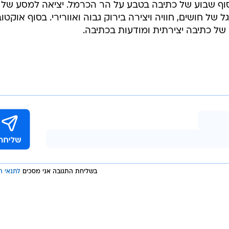
 מחזור, חידש מספרי טלפון וקישר אותנו לעבר.
" שיוצר קשרים עסקיים, רומנטיים ואמנותיים למי שנכנס.
ים בנתינה ומסירה של חפצים שאין בהם צורך יותר, בחינם.
וד במגוון רחב של נושאים, מבניית ציפורניים, דרך שחמט וע
סדנאות כתיבה ומודעות, מרצה ומטפלת בדמיון מודרך ובכתי
ובר תקיים סוף שבוע של כתיבה בטבע על הר הכרמל. יציאה למסע של
ל חושים, חוויה ויצירה בירוק גבוה ואוורירי. בסוף אוקטו
של כתיבה יצירתית ומודעות בכתיבה.