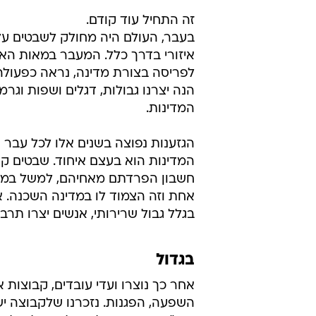
פריסה חדשה
מסביב מתלוננים על הסתגרות בקופס
ניתוק ועל פירוד ואני דווקא רואה כינו
ואיחוד. מספרים לנו שהמאה העשרי
האדם בביתו עם המחשב, גרמה לו 
עצמו בלבד והובילה אותנו להיות מנוכ
אולם הישיבה הממושכת מול המחשב 
פוטנציאל אדיר של תקשורת.
זה התחיל עוד קודם.
בעבר, העולם היה מחולק לשבטים על
איזורי בדרך כלל. המעבר במאות הא
לפריסה בצורת מדינה, נראה כפעולה
הנה יצרנו גבולות, דגלים ושפות וגרמ
המדינות.
הגזענות נפוצה בשנים אלו לכל עבר ו
המדינות הוא בעצם איחוד. שבטים קד