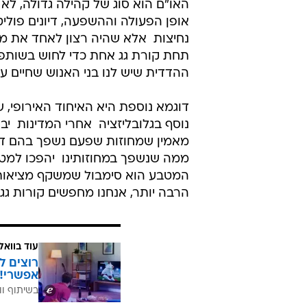
חשבון הפרדתם מאחיהם, למשל במק
אחת וזה הצמוד לו במדינה השכנה. א
בגלל גבול שרירותי, אנשים יצרו תר
בגדול
אחר כך נוצרו ועדי עובדים, קבוצות אמ
השפעה, הפגנות. נזכרנו שלקבוצה יש 
האו"ם הוא סוג של קהילה גדולה, לא
אופן הפעולה וההשפעה, דיונים פוליט
נחיצות  אלא שהיה רצון לאחד את מ
תחת קורת גג אחת כדי לחוש בשותפו
ההדדית שיש לנו בני האנוש שחיים ע
דוגמא נוספת היא האיחוד האירופי, 
נוסף בגלובליזציה  אחרי המדינות  יב
מאמין שמחוזות שפעם נשפך בהם ד
ממה שנשפך במחוזותינו  יהפכו למט