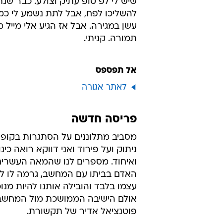
מיה הוד
9.10.2007 / 10:21
מיה הוד לא מסכימה שהעולם הפך
ולאיחוד. הכל התחיל בפרידה מה
פרידה
אתמול מסרתי לפ טופ ישן למישהו שא
שיש לי לפ טופ עתיק וצולע. כבר שנת
להשליכו לפח, אבל לתת נשמע לי כמ
עשן במגירה. אבל אז הגיע אלי מייל
תמורה. קניתי.
אל תפספס
לאתר אגורה