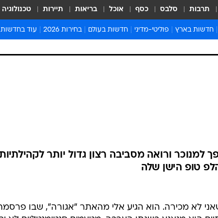
תרבות
סלבס
כסף
אוכל
בריאות
תיירות
טכנולוגיה
חדשות בארץ
פוליטי-מדיני
חדשות בעולם
בחירות 2026
עוד בחדשות
אירועים בארץ
פוליטיקה וממשל
המזרח התיכון
דעות ופרשנויו
חדשות פלילים ומשפט
יחסי חוץ
אירופה
סרי ושלזינגר
חינוך
אמריקה
פרויקטים מיוח
ישראלים בחו"ל
אסיה והפסיפיק
אסור לפספס
בריאות
אפריקה
מדע וסביבה
חברה ורווחה
הנחיות פיקוד 
ארכיון מדורים
זמני כניסת ש
לוח חופשות וח
לוח שנה
חדשות יהדות
חדשות המשפ