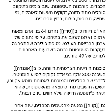
כה נהרגו 200 בני אדם, ומיליונים הושפעו מהגשמים
הכבדים. קורבנות השטפונות, שגם בימים כתיקונם
סובלים מתת תזונה, זקוקים נואשות לאוהלים, מי
שתייה, תרופות, כילות, בנזין וגפרורים.
האו"ם דיווח כי ב[[סודן]] נהרגו 64 בני אדם ומאות
אלפים נאלצו לעזוב את בתיהם. על פי נתונים של
ארגון הבריאות העולמי, מגיפת כולירה שהתפרצה
בעקבות השטפונות גרמה בשבועות האחרונים
למותם של 49 סודנים.
סוכנות הידיעות הצרפתית דיווחה, כי ב[[אוגנדה]]
השכנה 300 אלף בני אדם זקוקים לסיוע הומניטרי.
לדברי שר הפליטים והמוכנות לאסונות מוסא אקוורו,
תשעה תושבים מתו כתוצאה מהשטפונות, שהוא
תיאר כ"תופעה חדשה שלא חווינו שנים רבות".
גם [[קניה]] נפגעה מהגשמים הכבדים, שנה אחרי