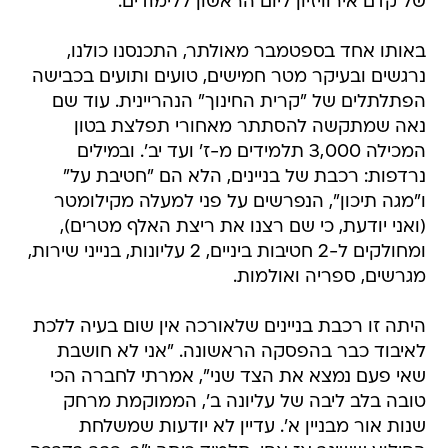
של קדם אירוויזיון ליום הראשון ללימודים.
באותו אחד בספטמבר מאולתר, התכנסנו כולנו,
נרגשים ובעיקר מטר חמישים, טועים ותועים בכבישה
הפתלתלים של "קרית החינוך" הנהריינית. עוד שם
נאה שמתקשה להסתתר מאחורי תפלצת בטון
המכילה 3,000 תלמידים מ-ז' ועד יב'. ובמילים
נרדפות: רכבת של בניינים, הלא הם "חטיבת על"
ו"מגה תיכון", הנפרשים על פני למעלה מקילומטר
(ואני יודעת, כי שם רצנו את ריצת האלף מטרים),
ומחולקים ל-2 חטיבות ביניים, 2 עליונות, בנייני שירות,
מגרשים, ספריה ואולמות.
היתה זו רכבת בניינים שלאורכה אין שום בעיה ללכת
לאיבוד כבר בהפסקה הראשונה. "אני לא חושבת
שאי פעם נמצא את הצד שני", אמרתי לחברה הכי
טובה בלב ליבה של עליונה ב', הממוקמת מרחק
שנות אור מבניין א'. עדיין לא יודעות שמשלחת