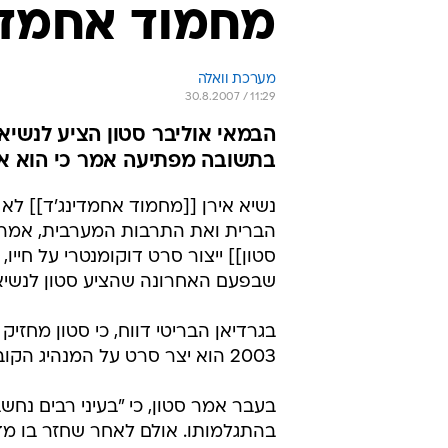
מחמוד אחמדינ
מערכת וואלה
30.8.2007 / 11:29
הבמאי אוליבר סטון הציע לנשיא 
בתשובה מפתיעה אמר כי הוא אי
נשיא אירן [[מחמוד אחמדינג'ד]] ל
הברית ואת התרבות המערבית, אמר הנ
סטון]] ייצור סרט דוקומנטרי על חייו
שבפעם האחרונה שהציע סטון לנשיא ה
בגרדיאן הבריטי דווח, כי סטון מחזי
2003 הוא יצר סרט על המנהיג הקובני [[פידל קסטרו]].
בעבר אמר סטון, כי "בעיני רבים נחש
בהתגלמותו. אולם לאחר שחזר בו מדב