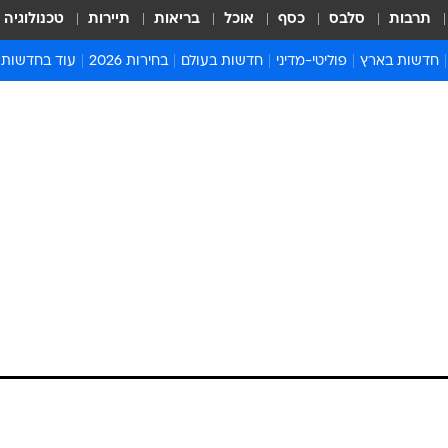
תרבות
סלבס
כסף
אוכל
בריאות
תיירות
טכנולוגיה
חדשות בארץ
פוליטי-מדיני
חדשות בעולם
בחירות 2026
עוד בחדשות
אירועים בארץ
פוליטיקה וממשל
המזרח התיכון
דעות ופרשנויו
חדשות פלילים ומשפט
יחסי חוץ
אירופה
סרי ושלזינגר
חינוך
אמריקה
פרויקטים מיוח
ישראלים בחו"ל
אסיה והפסיפיק
אסור לפספס
בריאות
אפריקה
מדע וסביבה
חברה ורווחה
הנחיות פיקוד 
ארכיון מדורים
זמני כניסת ש
לוח חופשות וח
לוח שנה
חדשות יהדות
חדשות המשפ