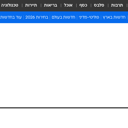
תרבות
סלבס
כסף
אוכל
בריאות
תיירות
טכנולוגיה
חדשות בארץ
פוליטי-מדיני
חדשות בעולם
בחירות 2026
עוד בחדשות
אירועים בארץ
פוליטיקה וממשל
המזרח התיכון
דעות ופרשנויו
חדשות פלילים ומשפט
יחסי חוץ
אירופה
סרי ושלזינגר
חינוך
אמריקה
פרויקטים מיוח
ישראלים בחו"ל
אסיה והפסיפיק
אסור לפספס
בריאות
אפריקה
מדע וסביבה
חברה ורווחה
הנחיות פיקוד 
ארכיון מדורים
זמני כניסת ש
לוח חופשות וח
לוח שנה
חדשות יהדות
חדשות המשפ