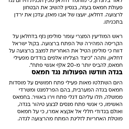
לאור בלונדון, כי מוחמד דחלאן מכין תכנית חירום נגד
פעולת חמאס בעזה, בנסיון להשיב את הבטחון
לרצועה. דחלאן, יועצו של אבו מאזן, עדכן את ירדן
בתכניתו.
ראש המודיעין המצרי עומר סולימן נזף בדחלאן על
הקריסה המהירה של הפתח ברצועה. בקול ישראל
דווח כי סולימן הטיל את האחריות למצב ברצועה על
דחלאן, ותהה "כיצד הצליחו אלפים בודדים מפעילי
חמאס, להביס יותר מ-20 אלף אנשי פתח".
בגדה חודשו הפעולות נגד חמאס
היום השתלטו מאות פעילי פתח חמושים על מוסדות
חמאס בגדה המערבית, בהם הפרלמנט ומשרדי
ממשלה, תלו עליהם דגלי פתח וירו באוויר. בחמאס
האשימו, כי אנשי פתח מנסים לבצע טיהור בגדה,
ואולם בגדודי חללי אל אקצא אמרו, כי על חמאס
מוטלת האחריות לזליגת המתח מהרצועה לגדה.