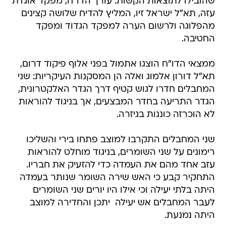
שהובילו לתוצאות הקשות. עורך הדו"ח, מפקד אוגדת
עזה, תא"ל ישראל זיו, המליץ להדיח שלושה קצינים
מהפלוגה ולרשום הערה למפקד הגדוד ומפקד
החטיבה.
ממצאי הדו"ח הוצגו אתמול בפני אלוף פיקוד דרום,
תא"ל דורון אלמוג ואלה הן המסקנות העיקריות: שני
המחבלים חדרו לגוש קטיף דרך הגדר האלקטרונית,
הגדר התריעה בחדר המבצעים, אך בניגוד להוראות
לא הוכרזה כוננות בגיזרה.
שני המחבלים התקרבו למוצב פתחו בירי והשליכו
רימונים על שני השומרים, בניגוד מוחלט להוראות
עזב אחד מהם את העמדה כדי להזעיק את חבריו.
התחקיר קבע כי האש שירה השומר שנותר בעמדה
היתה בלתי יעילה וכי אילו היו יורים שני השומרים
לעבר המחבלים אש יעילה  יתכן והחדירה למוצב
היתה נמנעת.