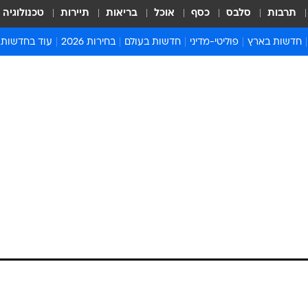
תרבות
סלבס
כסף
אוכל
בריאות
תיירות
טכנולוגיה
חדשות בארץ
פוליטי-מדיני
חדשות בעולם
בחירות 2026
עוד בחדשות
אירועים בארץ
פוליטיקה וממשל
המזרח התיכון
דעות ופרשנויו
חדשות פלילים ומשפט
יחסי חוץ
אירופה
סרי ושלזינגר
חינוך
אמריקה
פרויקטים מיוח
ישראלים בחו"ל
אסיה והפסיפיק
אסור לפספס
בריאות
אפריקה
מדע וסביבה
חברה ורווחה
הנחיות פיקוד 
ארכיון מדורים
זמני כניסת ש
לוח חופשות וח
לוח שנה
חדשות יהדות
חדשות המשפ