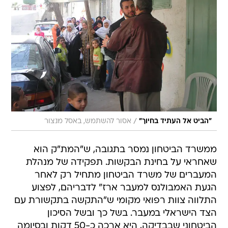
/
"הביט אל העתיד בחיוך"
אסור להשתמש, באסל מנצור
ממשרד הביטחון נמסר בתגובה, ש"המת"ק הוא
שאחראי על בחינת הבקשות. תפקידה של מנהלת
המעברים של משרד הביטחון מתחיל רק לאחר
הגעת האמבולנס למעבר ארז" לדבריהם, לפצוע
התלווה צוות רפואי מקומי ש"התקשה בתקשורת עם
הצד הישראלי במעבר. בשל כך ובשל הסיכון
הביטחוני שבבדיקה, היא ארכה כ-50 דקות ובסיומה