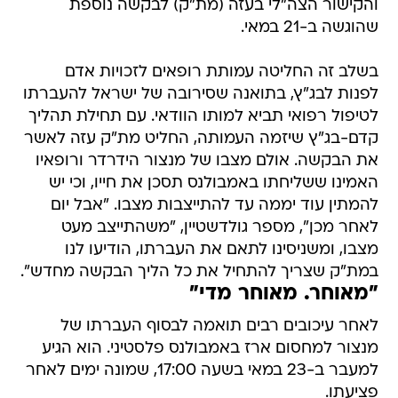
והקישור הצה"לי בעזה (מת"ק) לבקשה נוספת
שהוגשה ב-21 במאי.
בשלב זה החליטה עמותת רופאים לזכויות אדם
לפנות לבג"ץ, בתואנה שסירובה של ישראל להעברתו
לטיפול רפואי תביא למותו הוודאי. עם תחילת תהליך
קדם-בג"ץ שיזמה העמותה, החליט מת"ק עזה לאשר
את הבקשה. אולם מצבו של מנצור הידרדר ורופאיו
האמינו ששליחתו באמבולנס תסכן את חייו, וכי יש
להמתין עוד יממה עד להתייצבות מצבו. "אבל יום
לאחר מכן", מספר גולדשטיין, "משהתייצב מעט
מצבו, ומשניסינו לתאם את העברתו, הודיעו לנו
במת"ק שצריך להתחיל את כל הליך הבקשה מחדש".
"מאוחר. מאוחר מדי"
לאחר עיכובים רבים תואמה לבסוף העברתו של
מנצור למחסום ארז באמבולנס פלסטיני. הוא הגיע
למעבר ב-23 במאי בשעה 17:00, שמונה ימים לאחר
פציעתו.