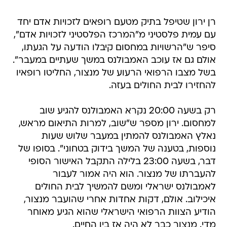
רן ירון שטיפל בתיק מטעם רופאים לזכויות אדם יחד
עם עמית פלסטיני מ"המרכז הפלסטיני לזכויות אדם",
סיפר ש"הרשויות במחסום קיבלו הודעה על הגעתו,
אולם גם אז עוכב האמבולנס במשך שעתיים במעבר".
בשל מצבו הרפואי הרעוע של מנצור, החליטו רופאיו
להחזירו לבית החולים בעזה.
רק בשעה 20:00 נקרא האמבולנס להגיע שוב
למחסום. ירון מספר ש"שוב, למרות התיאום מראש,
נאלץ האמבולנס להמתין במעבר שלוש שעות
נוספות, בטענה של המשך בידוק בטחוני". בסופו של
דבר, בשעה 23:00 בלילה התקבל האישור הסופי
להעברתו של מנצור. הוא היה אמור לעבור
לאמבולנס ישראלי ומשם להמשיך לבית החולים
איכילוב. אולם, דקות אחדות אחרי שהועבר מנצור,
הודיע הצוות הרפואי הישראלי שהוא הגיע מאוחר
מדי. מנצור כבר לא היה אז בין החיים.