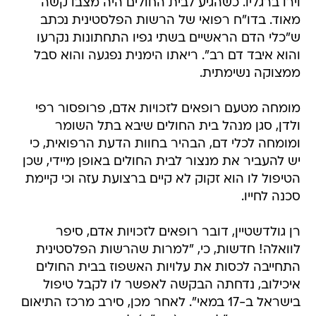
וירו ברגליו. כשהגיע לבית החולים היה מצבו קשה
מאוד. בדו"ח רפואי של הרשות הפלסטינית נכתב
ש"כלי הדם הראשיים בשתי גפיו התחתונות נקרעו
והוא איבד דם רב". ריאתו הימנית נפגעה והוא סבל
ממצוקה נשימתית.
מומחה מטעם רופאים לזכויות אדם, פרופסור רפי
ולדן, סגן מנהל בית החולים שיבא בתל השומר
ומומחה לכלי דם, הבהיר בחוות הדעת הרפואית, כי
יש להעביר את מנצור לבית החולים באופן מיידי, שכן
הטיפול לו הוא זקוק לא קיים ברצועת עזה וכי קיימת
סכנה לחייו.
רן גולדשטיין, דובר רופאים לזכויות אדם, סיפר
לוואלה! חדשות, כי, "למרות שהרשות הפלסטינית
התחייבה לכסות את עלויות האשפוז בבית החולים
איכילוב, נדחתה הבקשה לאפשר לו לקבל טיפול
בישראל ב-17 במאי". לאחר מכן, סירב מרכז התיאום