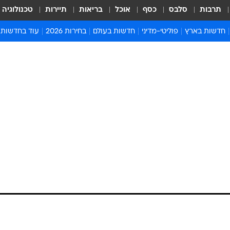
תרבות
סלבס
כסף
אוכל
בריאות
תיירות
טכנולוגיה
חדשות בארץ
פוליטי-מדיני
חדשות בעולם
בחירות 2026
עוד בחדשות
אירועים בארץ
פוליטיקה וממשל
המזרח התיכון
דעות ופרשנויו
חדשות פלילים ומשפט
יחסי חוץ
אירופה
סרי ושלזינגר
חינוך
אמריקה
פרויקטים מיוח
ישראלים בחו"ל
אסיה והפסיפיק
אסור לפספס
בריאות
אפריקה
מדע וסביבה
חברה ורווחה
הנחיות פיקוד 
ארכיון מדורים
זמני כניסת ש
לוח חופשות וח
לוח שנה
חדשות יהדות
חדשות המשפ