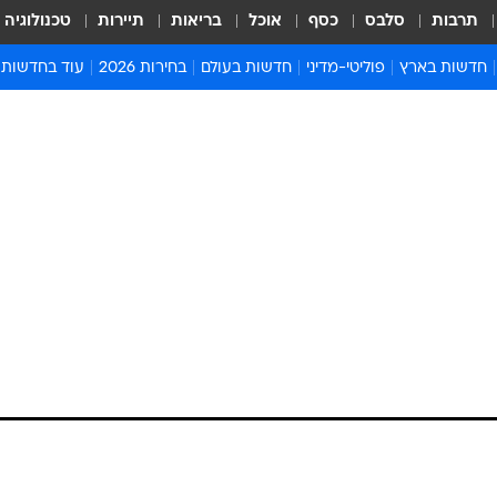
תרבות
סלבס
כסף
אוכל
בריאות
תיירות
טכנולוגיה
חדשות בארץ
פוליטי-מדיני
חדשות בעולם
בחירות 2026
עוד בחדשות
אירועים בארץ
פוליטיקה וממשל
המזרח התיכון
דעות ופרשנויו
חדשות פלילים ומשפט
יחסי חוץ
אירופה
סרי ושלזינגר
חינוך
אמריקה
פרויקטים מיוח
ישראלים בחו"ל
אסיה והפסיפיק
אסור לפספס
בריאות
אפריקה
מדע וסביבה
חברה ורווחה
הנחיות פיקוד 
ארכיון מדורים
זמני כניסת ש
לוח חופשות וח
לוח שנה
חדשות יהדות
חדשות המשפ