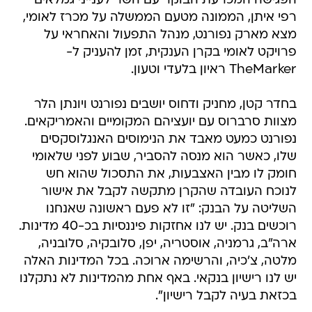
הפגישה המכרעת הבוקר עם השר לענייני גמלאים
רפי איתן, הממונה מטעם הממשלה על מכרז לאומי,
מצא מארק נפורנט, מנהל התפעול והאחראי על
פרויקט לאומי בקרן הענקית, זמן להעניק ל-
TheMarker ראיון בלעדי וטעון.
בחדר קטן, מחניק ודחוס יושבים נפורנט ויונתן הלר
מצוות סרברוס עם יועציהם המקומיים והאמריקאים.
נפורנט כמעט מאבד את הנימוסים האנגלוסקסים
שלו, כאשר הוא מנסה להסביר, שבוע לפני שלאומי
חומק לו מבין האצבעות, את התסכול שהוא חש
לנוכח העובדה שהקרן מתקשה לקבל את אישור
השליטה על הבנק: "זו לא פעם ראשונה שאנחנו
רוכשים בנק. יש לנו אחזקות פיננסיות בכ-40 מדינות.
ארה"ב, גרמניה, אוסטריה, יפן, סלובקיה, סלובניה,
מלטה, צ'כיה, והרשימה ארוכה. בכל המדינות האלה
יש לנו רישיון בנקאי. באף אחת מהמדינות לא נתקלנו
בכזאת בעיה לקבל רישיון".