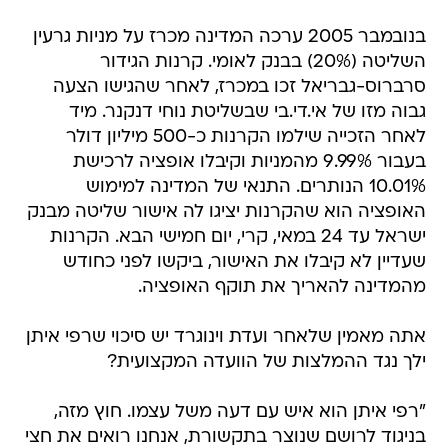
בנובמבר 2005 ערכה המדינה מכרז על מניות גרעין
השליטה (20%) בבנק לאומי. קרנות הגידור
סרברוס-גבריאל זכו במכרז, לאחר שהגישו הצעה
גבוה מזו של אי.די.בי שבשליטת נוחי דנקנר. מיד
לאחר הזכייה שילמו הקרנות כ-500 מיליון דולר
בעבור 9.99% מהמניות וקיבלו אופציה לרכישת
10.01% הנותרים. התנאי של המדינה למימוש
האופציה הוא שהקרנות יציגו לה אישור שליטה מבנק
ישראל עד 24 במאי, קרי, יום חמישי הבא. הקרנות
שעדיין לא קיבלו את האישור, ביקשו לפני כחודש
מהמדינה להאריך את תוקף האופציה.
אתה מאמין שלאחר ועדת וינוגרד יש סיכוי שרפי איתן
ילך נגד ההמלצות של הוועדה המקצועית?
"רפי איתן הוא איש עם דעה משל עצמו. חוץ מזה,
בניגוד לרושם שנוצר בתקשורת, אנחנו רואים את חצי