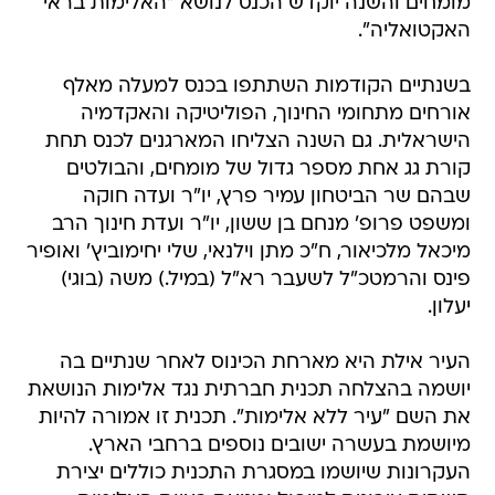
מומחים והשנה יוקדש הכנס לנושא "האלימות בראי
האקטואליה".
בשנתיים הקודמות השתתפו בכנס למעלה מאלף
אורחים מתחומי החינוך, הפוליטיקה והאקדמיה
הישראלית. גם השנה הצליחו המארגנים לכנס תחת
קורת גג אחת מספר גדול של מומחים, והבולטים
שבהם שר הביטחון עמיר פרץ, יו"ר ועדה חוקה
ומשפט פרופ' מנחם בן ששון, יו"ר ועדת חינוך הרב
מיכאל מלכיאור, ח"כ מתן וילנאי, שלי יחימוביץ' ואופיר
פינס והרמטכ"ל לשעבר רא"ל (במיל.) משה (בוגי)
יעלון.
העיר אילת היא מארחת הכינוס לאחר שנתיים בה
יושמה בהצלחה תכנית חברתית נגד אלימות הנושאת
את השם "עיר ללא אלימות". תכנית זו אמורה להיות
מיושמת בעשרה ישובים נוספים ברחבי הארץ.
העקרונות שיושמו במסגרת התכנית כוללים יצירת