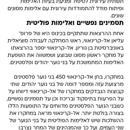
תשתית עירונית לטיפול ומניעת בעיות האלימות
ופיתוח מודל להתמודדות עירונית עם אלימות מסוגים
שונים.
תסמינים נפשיים ואלימות פוליטית
אחת ההרצאות שתתקיים בכינוס היא של פרופ'
עליאן אל-קרינאווי, ראש המחלקה לעבודה סוציאלית
באוניברסיטת בן גוריון. אל-קרינאווי יספר בהרצאתו
על מחקר ראשון מסוגו שבוצע ושמשווה את השפעת
האלימות המתמשכת על בני נוער יהודים ופלסטינים.
במחקרו, בחן אל-קרינאווי 450 בני נוער פלסטינים
מרצועת עזה ומספר דומה של בני נוער יהודים. שתי
קבוצות הנבדקים במחקרו של אל-קרינאווי דיווחו על
על הפרעות בתיפקוד ובריכוז וכן על תסמינים נפשיים,
כשבני הנוער הפלסטינים מדווחים על התופעות הללו
בצורה בולטת יותר. אל-קרינאווי מראה במחקרו את
ההשלכות שיש לאלימות הפוליטית על בני הנוער של
שני העמים, ועל כך שהמנהיגים של המחר נצרבו