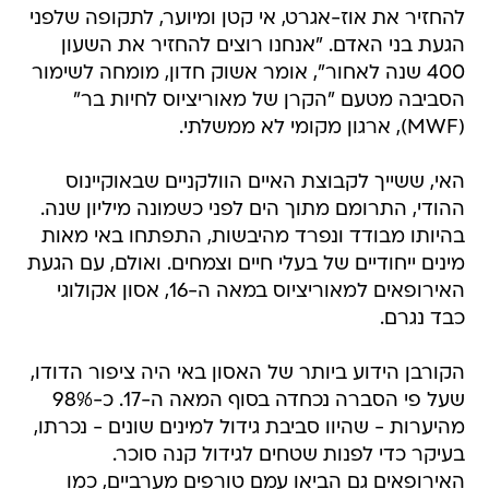
להחזיר את אוז-אגרט, אי קטן ומיוער, לתקופה שלפני
הגעת בני האדם. "אנחנו רוצים להחזיר את השעון
400 שנה לאחור", אומר אשוק חדון, מומחה לשימור
הסביבה מטעם "הקרן של מאוריציוס לחיות בר"
(MWF), ארגון מקומי לא ממשלתי.
האי, ששייך לקבוצת האיים הוולקניים שבאוקיינוס
ההודי, התרומם מתוך הים לפני כשמונה מיליון שנה.
בהיותו מבודד ונפרד מהיבשות, התפתחו באי מאות
מינים ייחודיים של בעלי חיים וצמחים. ואולם, עם הגעת
האירופאים למאוריציוס במאה ה-16, אסון אקולוגי
כבד נגרם.
הקורבן הידוע ביותר של האסון באי היה ציפור הדודו,
שעל פי הסברה נכחדה בסוף המאה ה-17. כ-98%
מהיערות - שהיוו סביבת גידול למינים שונים - נכרתו,
בעיקר כדי לפנות שטחים לגידול קנה סוכר.
האירופאים גם הביאו עמם טורפים מערביים, כמו