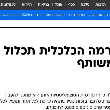
תרבות
סלבס
כסף
אוכל
בריאות
תיירות
טכנולוגיה
חדשות בארץ
פוליטי-מדיני
חדשות בעולם
בחירות 2026
עוד בחדשות
אירועים בארץ
פוליטיקה וממשל
המזרח התיכון
דעות ופרשנויו
חדשות פלילים ומשפט
יחסי חוץ
אירופה
סרי ושלזינגר
חינוך
אמריקה
פרויקטים מיוח
ישראלים בחו"ל
אסיה והפסיפיק
אסור לפספס
רמה הכלכלית תכלול
בריאות
אפריקה
מדע וסביבה
משותף
חברה ורווחה
הנחיות פיקוד 
ארכיון מדורים
זמני כניסת ש
לוח חופשות וח
לוח שנה
ילה כי הרפורמות הסוציאליסטיות אותן הוא מתכנן להעביר
חדשות יהדות
ריו, מדובר בזכות קניין שתהיה שייכת לכל אחד ותועיל לכל
חדשות המשפ
מסר פרטים נוספים בנוגע לתוכניתו.