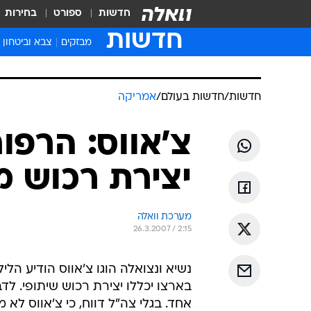
חדשות
ספורט
בחירות
חדשות
מבזקים
צבא וביטחון
חדשות
/
חדשות בעולם
/
אמריקה
צ'אווס: הרפו
יצירת רכוש 
מערכת וואלה
26.3.2007 / 2:15
נשיא ונצואלה הוגו צ'אווס הודיע הל
בארצו יכללו יצירת רכוש שיתופי. לדב
אחד. בגלי צה"ל דווח, כי צ'אווס לא 