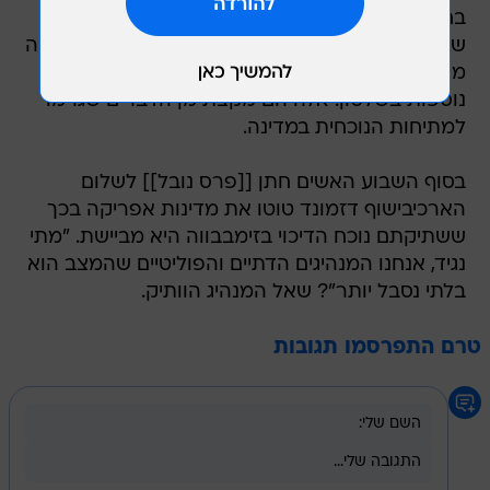
בחנויות. בשנים האחרונות טענה האופוזיציה
שהממשלה מזייפת את תוצאות הבחירות. כעת מנסה
מוגבה לשנות את החוקה כך שיוכל להישאר שנתיים
נוספות בשלטון. אלה הם מקצת מן הדברים שגרמו
למתיחות הנוכחית במדינה.
בסוף השבוע האשים חתן [[פרס נובל]] לשלום
הארכיבישוף דזמונד טוטו את מדינות אפריקה בכך
ששתיקתם נוכח הדיכוי בזימבבווה היא מביישת. "מתי
נגיד, אנחנו המנהיגים הדתיים והפוליטיים שהמצב הוא
בלתי נסבל יותר"? שאל המנהיג הוותיק.
טרם התפרסמו תגובות