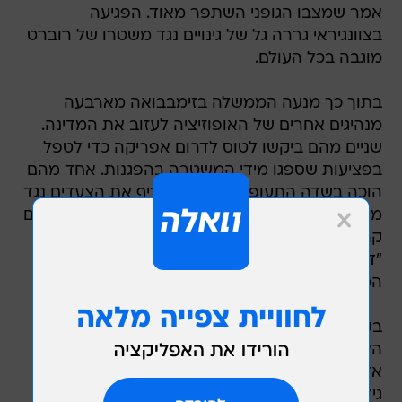
אמר שמצבו הגופני השתפר מאוד. הפגיעה
בצוונגיראי גררה גל של גינויים נגד משטרו של רוברט
מוגבה בכל העולם.
בתוך כך מנעה הממשלה בזימבבואה מארבעה
מנהיגים אחרים של האופוזיציה לעזוב את המדינה.
שניים מהם ביקשו לטוס לדרום אפריקה כדי לטפל
בפציעות שספגו מידי המשטרה בהפגנות. אחד מהם
הוכה בשדה התעופה. מוגבה מחריף את הצעדים נגד
מתנגדי משטרו ככל שהוא חש לחוץ יותר לפינה. היום
קרא האיחוד האפריקאי לצדדים במדינה לנהל
"דיאלוג בונה" ביניהם, כדי לפתור את המשבר
המחריף.
בשנה ה-27 לשלטונו של מוגבה במדינה מגיעה
האינפלציה ל-1,700 אחוזים בשנה. מאות אלפי בני
אדם בזימבבואה סובלים מרעב, הבצורת מקשה על
גידול עצמי של מזון ואי אפשר למצוא מוצרי יסוד