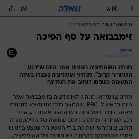
חדשות
/
חדשות בעולם
/
אפריקה
זימבבואה על סף הפיכה
שי אילן
18.3.2007 / 16:11
מנהיג האופוזיציה הפצוע אמר היום ש"רגע
השחרור קרוב". מנהיגי אופוזיציה נעצרו בשדה
התעופה כשניסו לעזוב את המדינה
מורגן צוונגיראי, מנהיג האופוזיציה בזימבבואה אמר
היום בראיון ל  BBC, שהמצב במדינתו נמצא בנקודת
מפנה. לדבריו של צוונגיראי המצב אמנם רע אבל
רגע השחרור מתקרב וייתכן שסופה של הדיקטטורה
קרוב. צוונגיראי, שהוכה בידי המשטרה ונפצע בראשו
אחרי שהשתתף בהפגנה לא חוקית של האופוזיציה,