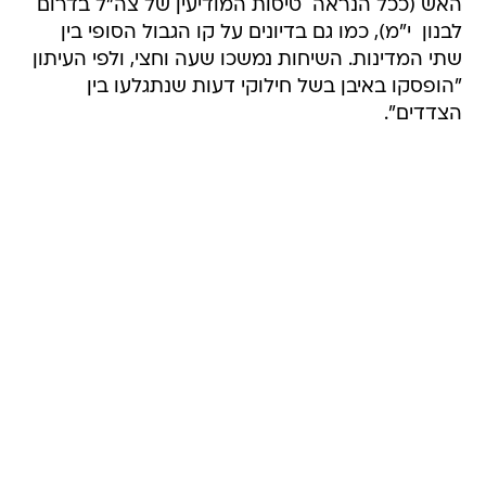
האש (ככל הנראה  טיסות המודיעין של צה"ל בדרום
לבנון  י"מ), כמו גם בדיונים על קו הגבול הסופי בין
שתי המדינות. השיחות נמשכו שעה וחצי, ולפי העיתון
"הופסקו באיבן בשל חילוקי דעות שנתגלעו בין
הצדדים".