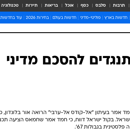
תרבות
סלבס
כסף
אוכל
בריאות
תיירות
טכנולוגיה
חדשות בארץ
פוליטי-מדיני
חדשות בעולם
בחירות 2026
עוד בחדשות
אירועים בארץ
פוליטיקה וממשל
המזרח התיכון
דעות ופרשנויו
חדשות פלילים ומשפט
יחסי חוץ
אירופה
סרי ושלזינגר
חינוך
אמריקה
פרויקטים מיוח
ישראלים בחו"ל
אסיה והפסיפיק
אסור לפספס
תנגדים להסכם מדיני
בריאות
אפריקה
מדע וסביבה
חברה ורווחה
הנחיות פיקוד 
ארכיון מדורים
זמני כניסת ש
לוח חופשות וח
לוח שנה
אמר בעיתון "אל-קודס אל-ערבי" הרואה אור בלונדון, כי
חדשות יהדות
 ישראל. בקול ישראל דווח, כי חמד אמר שחמאס הציעה תכנ
חדשות המשפ
לסטינית בגבולות 67'.