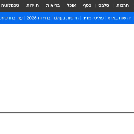
תרבות
סלבס
כסף
אוכל
בריאות
תיירות
טכנולוגיה
חדשות בארץ
פוליטי-מדיני
חדשות בעולם
בחירות 2026
עוד בחדשות
אירועים בארץ
פוליטיקה וממשל
המזרח התיכון
דעות ופרשנויו
חדשות פלילים ומשפט
יחסי חוץ
אירופה
סרי ושלזינגר
חינוך
אמריקה
פרויקטים מיוח
ישראלים בחו"ל
אסיה והפסיפיק
אסור לפספס
בריאות
אפריקה
מדע וסביבה
חברה ורווחה
הנחיות פיקוד 
ארכיון מדורים
זמני כניסת ש
לוח חופשות וח
לוח שנה
חדשות יהדות
חדשות המשפ