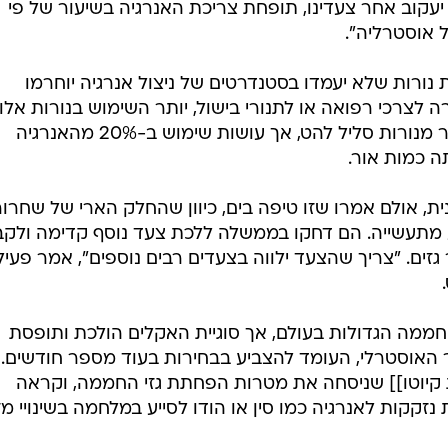
 יעקוב אחר צעדינו, תופחת צריכת האנרגיה בשיעור של פי
 אוסטרליה".
ת נורות שלא יעמדו בסטנדרטים של ניצול אנרגיה יוחרמו
 לצרכי רפואה או לתנורי בישול, יותר השימוש בנורות אלו
אף החרם. נורות פלורסנט יקרות יותר מנורות סליל להט, אך עושות שימוש ב-20% מהאנרגיה
ה כמות אור.
ית, אולם אמרו שזו טיפה בים, כיוון שהחלק הארי של שחרור 
מתעשייה. הם דחקו בממשלה ללכת צעד נוסף קדימה ולקב
ים. "צריך שהצעד ילווה בצעדים רבים נוספים", אמר פעיל
חממה הגדולות בעולם, אך סוגיית האקלים הולכת ותופסת
האוסטרלי, העומד להצביע בבחירות בעוד מספר חודשים.
קיוטו]] שניסחה את מטרות הפחתת גזי החממה, וקראה
קקות לאנרגיה כמו סין או הודו לסייע במלחמה בשינויי מז