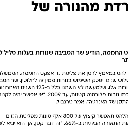
המייל האדום
רדת מהנורה של
קט החממה, הודיע שר הסביבה שנורות בעלות סליל ל
תר
ל להט במאמץ לרסן את פליטת גזי אפקט החממה. הממשלה
וש שנים ייפסק השימוש בנורות ממין זה לחלוטין. שר הסב
האוסטרלי מלקולם טרנבול אמר כי נורות אלו, שלמעשה לא השתנו כלל ב-125 השנים הא
יוחלפו בסוגים יעילים יותר של נורות, כמו נורות פלורסנט קטנות, עד 2009. "אי אפשר יהיה ל
 התקן של האנרגיה", אמר טרנבול.
טורנבול אמר שהחרמת נורות סליל הלהט תאפשר קיצוץ של 800 אלף טונות מפליטת הגזים
הנוכחית עד 2012, ותפחית את הוצאות התאורה הביתיות ב-66%. "זה דבר קטן, אך הוא יבי