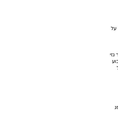
 על
גזי
וע
ג