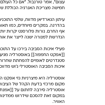
עצום", אמר טורנבול. "אם כל העולם
חמישה מצריכת האנרגיה הכוללת של
עיתון הגארדיאן מדווח, שלפי התוכני
בהדרגה. במקרים מיוחדים, כמו תאורה
הנדרשת למנורה ישנה לייצר את אות
פעילי איכות הסביבה בירכו על התוכנ
[[אפקט החממה]] באוסטרליה מגיע 
סטנדרטים לאומיים להפחתת שחרור גז
איכות הסביבה האוסטרלי ג'וש מדווס.
אוסטרליה היא מיצרניות גזי אפקט ה
מקום מרכזי בדעת הקהל של הציבור 
אוסטרליה סירבה לחתום על [[אמנת 
במקום זאת להסכם שידרוש ממדינות נז
האוויר.