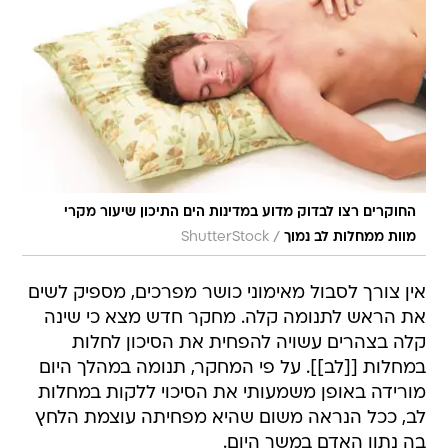
החוקרים רצו לבדוק מדוע במדינות הים התיכון שיעור מקרי
/
מוות ממחלות לב נמוך
ShutterStock
אין צורך לסבול מאימוני כושר מפרכים, מספיק לשים
את הראש לתנומה קלה. מחקר חדש מצא כי שינה
קלה בצהרים עשויה להפחית את הסיכון לחלות
במחלות [[לב]]. על פי המחקר, תנומה במהלך היום
מורידה באופן משמעותי את הסיכוי ללקות במחלות
לב, ככל הנראה משום שהיא מפחיתה עוצמת הלחץ
בה נתון האדם במשך היום.