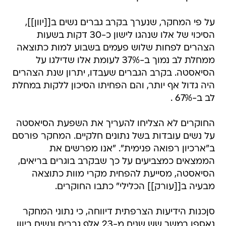
על פי המחקר, שנערך בקרב גברים נשים ב[[יוון]],
הסיכוי של אלו שנהגו לישון כ-30 דקות בשעות
הצהרים לפחות שלוש פעמים בשבוע למות כתוצאה
ממחלת לב נמוך ב-37% לעומת אלו שדילגו על
הסיאסטה. בקרב הגברים שעבדו, יתרון שנת הצהרים
היה גדול אף יותר, והם הפחיתו הסיכון ללקות במחלת
לב ב-67% .
החוקרים לא הצליחו להעריך את השפעת הסיאסטה
על נשים עובדות בשל נתונים חלקיים. המחקר פורסם
ב"ארכיון רפואה פנימית". "אנו מפרשים את
הממצאים כמצביעים על כך שבקרב בוגרים בריאים,
הסיאסטה, מסייעת להפחית מקרי מוות כתוצאה
מבעיה ב[[עורק]] הכלילי" כתבו החוקרים.
סןכנות הידיעות הצרפתית דיווחה, כי נתוני המחקר
נאספו במשך שש שנים מ-23 אלף גברים ונשים ביוון