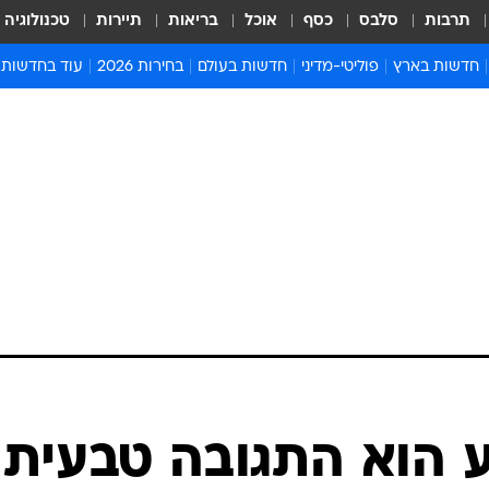
תרבות
סלבס
כסף
אוכל
בריאות
תיירות
טכנולוגיה
חדשות בארץ
פוליטי-מדיני
חדשות בעולם
בחירות 2026
עוד בחדשות
אירועים בארץ
פוליטיקה וממשל
המזרח התיכון
דעות ופרשנויו
חדשות פלילים ומשפט
יחסי חוץ
אירופה
סרי ושלזינגר
חינוך
אמריקה
פרויקטים מיוח
ישראלים בחו"ל
אסיה והפסיפיק
אסור לפספס
בריאות
אפריקה
מדע וסביבה
חברה ורווחה
הנחיות פיקוד 
ארכיון מדורים
זמני כניסת ש
לוח חופשות וח
לוח שנה
חדשות יהדות
 הוא התגובה טבעית
חדשות המשפ