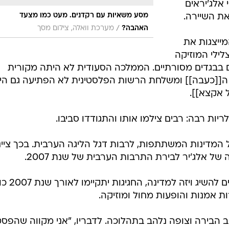
 אלג'יראים
מסע משאיות עם רקדנים. מעט כמו מצעד
את השיירה.
/
האהבה?
מערכת וואלה, צילום מסך
מייצגות את
צלילי המוזיקה
 בבגדים מסורתיים. הממלכה הסעודית לא היתה מקורית
ה[[כעבה]] ומשלחת הרשות הפלסטינית לא הפתיעה גם היא
 אקצא]].
יות רבה: רבים צילמו אותו והתגודדו סביבו.
המדינות המשתתפות, לרבות דגל הליגה הערבית. בכך ציינ
 אלג'יר לבירת התרבות הערבית של שנת 2007.
לאלג'יראים שביננו או לכל אלו שיכולים להש
ות אמנות והופעות מחול ומוזיקה.
ב הבירה וצופה נלהב בתהלוכה. לדבריו, "אני מקווה שהפסט