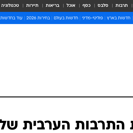
תרבות
סלבס
כסף
אוכל
בריאות
תיירות
טכנולוגיה
חדשות בארץ
פוליטי-מדיני
חדשות בעולם
בחירות 2026
עוד בחדשות
אירועים בארץ
פוליטיקה וממשל
המזרח התיכון
דעות ופרשנויו
חדשות פלילים ומשפט
יחסי חוץ
אירופה
סרי ושלזינגר
חינוך
אמריקה
פרויקטים מיוח
ישראלים בחו"ל
אסיה והפסיפיק
אסור לפספס
בריאות
אפריקה
מדע וסביבה
חברה ורווחה
הנחיות פיקוד 
ארכיון מדורים
זמני כניסת ש
לוח חופשות וח
לוח שנה
חדשות יהדות
ת התרבות הערבית של
חדשות המשפ