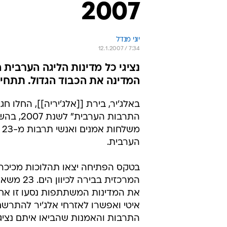
2007
יוני מנדל
12.1.2007 / 7:34
נציגי כל מדינות הליגה הערבית ה
המדינה את הכבוד הגדול. תתחיל
באלג'יר, בירת [[אלג'יריה]], החלו חגי
התרבות הערבית"
מש
הערבית.
בטקס הפתיחה יצאו תהלוכות מכיכר
המרכזית בבירה ל
את המדינות המשתתפות נסעו זו אחר
איטי ואפשרו לאזרחי אלג'יר להתרשם
התרבות והאמנות שהביאו איתם נציגי