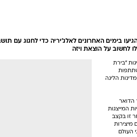
המייל האדום
גיעו בימים האחרונים לאלג'יריה כדי לחגוג עם תושב
ו לחשוב על הוצאת ויזה
גות "בירת
 לשנת 2007, בהשתתפות
לחות אמנים ואנשי תרבות מ-23 מדינות הליגה
 הדואר
כיוון הים. 23 משאיות המייצגות
 זו בקצב
 מיצירות
 העולם