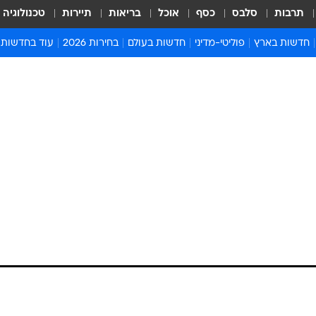
תרבות
סלבס
כסף
אוכל
בריאות
תיירות
טכנולוגיה
חדשות בארץ
פוליטי-מדיני
חדשות בעולם
בחירות 2026
עוד בחדשות
אירועים בארץ
פוליטיקה וממשל
המזרח התיכון
דעות ופרשנויו
חדשות פלילים ומשפט
יחסי חוץ
אירופה
סרי ושלזינגר
חינוך
אמריקה
פרויקטים מיוח
ישראלים בחו"ל
אסיה והפסיפיק
אסור לפספס
בריאות
אפריקה
מדע וסביבה
חברה ורווחה
הנחיות פיקוד 
ארכיון מדורים
זמני כניסת ש
לוח חופשות וח
לוח שנה
חדשות יהדות
חדשות המשפ