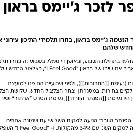
המייל האדום
ר לזכר ג'יימס בראון
הנשמה ג'יימס בראון, בחרו תלמידי התיכון עירוני א
ולמו בתחילת השבוע, ובאופן די סמלי, בשבוע זה בחרו תלמ
ון "I Feel Good", כצלצול החדש שלהם.
(נעימת [[החבובות]]), ולפני שבועיים הם פנו למועצת
קיים בחירות, במסגרתן ייבחר הצלצול החדש. שלושת הצלו
יו נעימת [[הפנתר הוורוד]], נעימת הסרט "ארתור" ושירו
מת הפנתר הוורוד הגיעה למקום השלישי עם שמונה אחוזים
מהקולות, נעימת הסרט ארתור הגיעה למקום השני עם 34% מהקולות, ו- "od