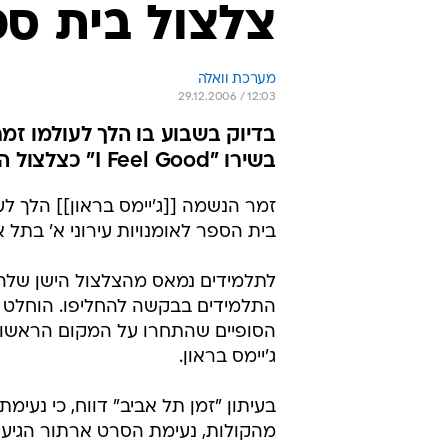
צלצול בית ספ
מערכת וואלה
29.12.2006 / 12:03
בדיוק בשבוע בו הלך לעולמו זמר 
בשירו "I Feel Good" כצלצול החדש שלהם
זמר הנשמה [[ג'יימס בראון]] הלך לע
בית הספר לאומנויות עירוני א' בתל אביב את שירו של ברא
לתלמידים נמאס מהצלצול הישן שלהם 
התלמידים בבקשה להחליפו. הוחלט ל
הסופיים שהתחרו על המקום הראשון ה
ג'יימס בראון.
בעיתון "זמן תל אביב" דווח, כי נעי