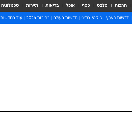
תרבות
סלבס
כסף
אוכל
בריאות
תיירות
טכנולוגיה
חדשות בארץ
פוליטי-מדיני
חדשות בעולם
בחירות 2026
עוד בחדשות
אירועים בארץ
פוליטיקה וממשל
המזרח התיכון
דעות ופרשנויו
חדשות פלילים ומשפט
יחסי חוץ
אירופה
סרי ושלזינגר
חינוך
אמריקה
פרויקטים מיוח
ישראלים בחו"ל
אסיה והפסיפיק
אסור לפספס
בריאות
אפריקה
מדע וסביבה
חברה ורווחה
הנחיות פיקוד 
ארכיון מדורים
זמני כניסת ש
לוח חופשות וח
לוח שנה
חדשות יהדות
חדשות המשפ