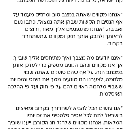
קול ישראל, גל ברגר, דיווח על תוכנו של המכתב.
"אנחנו מקווים שאתה במצב טוב ומחזיק מעמד על
אף הנסיבות הקשות שבהן אתה נמצא", כתבו נעם
ואביבה. "אנחנו מתגעגעים אליך מאוד, ורוצים
לראותך ולחבק אותך חזק ומקווים שתשתחרר
בקרוב.
"איננו יודעים מה מצבך ואיך מתיחסים אליך שובייך,
אך אנו מקווים שהם הגונים מספיק כדי לעדכן אותך
במכתב הזה. על אף שהם טוענים שאתה שבוי
מלחמה, לצערנו הם מונעים ממך את היחס והזכויות
ששבויי מלחמה ראויים להם על פי חוק ועל פי ההלכה
האיסלמית.
"אנו עושים הכל להביא לשחרורך בקרוב ומאיצים
בישראל לתת לכל אסיר פלסטיני את זכויותיו
המלאות. אנחנו מקווים שלרגל חג הקורבן ייענו שוביך