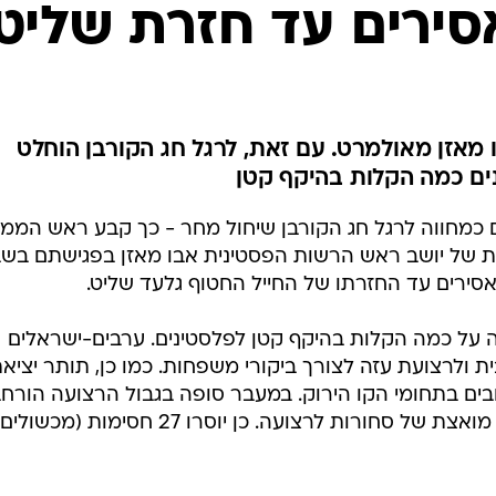
המייל האדום
סירים עד חזרת שליט
מאזן מאולמרט. עם זאת, לרגל חג הקורבן הוחלט
ים כמה הקלות בהיקף קטן
 כמחווה לרגל חג הקורבן שיחול מחר - כך קבע ראש הממ
ת של יושב ראש הרשות הפסטינית אבו מאזן בפגישתם בשב
סירים עד החזרתו של החייל החטוף גלעד שליט.
ה על כמה הקלות בהיקף קטן לפלסטינים. ערבים-ישראלים
חי A בגדה המערבית ולרצועת עזה לצורך ביקורי משפחות. כמו כן, תותר יציא
קרובים בתחומי הקו הירוק. במעבר סופה בגבול הרצועה הורחב
שעות הפעילות, כדי לאפשר העברה מואצת של סחורות לרצועה. כן יוסרו 27 חסימות (מכשולים