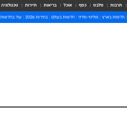
תרבות
סלבס
כסף
אוכל
בריאות
תיירות
טכנולוגיה
חדשות בארץ
פוליטי-מדיני
חדשות בעולם
בחירות 2026
עוד בחדשות
אירועים בארץ
פוליטיקה וממשל
המזרח התיכון
דעות ופרשנויו
חדשות פלילים ומשפט
יחסי חוץ
אירופה
סרי ושלזינגר
חינוך
אמריקה
פרויקטים מיוח
ישראלים בחו"ל
אסיה והפסיפיק
אסור לפספס
בריאות
אפריקה
מדע וסביבה
חברה ורווחה
הנחיות פיקוד 
ארכיון מדורים
זמני כניסת ש
לוח חופשות וח
לוח שנה
חדשות יהדות
חדשות המשפ