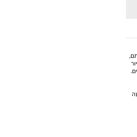
ם,
יור
ם.
ה