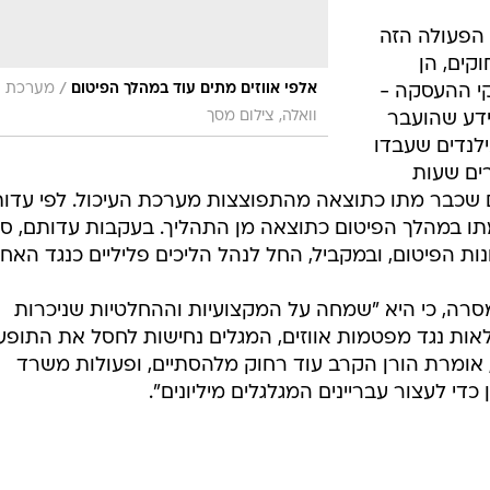
הפעולה הזה
קים, הן
/
אלפי אווזים מתים עוד במהלך הפיטום
מערכת
קי ההעסקה -
וואלה, צילום מסך
ידע שהועבר
לנדים שעבדו
ים שעות
ם שכבר מתו כתוצאה מהתפוצצות מערכת העיכול. לפי עדות
20 מכל 5000 אווזים מתו במהלך הפיטום כתוצאה מן התהליך. בעקבות עדותם, ס
הפיטום, ובמקביל, החל לנהל הליכים פליליים כנגד האחי
סרה, כי היא "שמחה על המקצועיות וההחלטיות שניכרות
ות נגד מפטמות אווזים, המגלים נחישות לחסל את התופע
, אומרת הורן הקרב עוד רחוק מלהסתיים, ופעולות משרד
די לעצור עבריינים המגלגלים מיליונים".