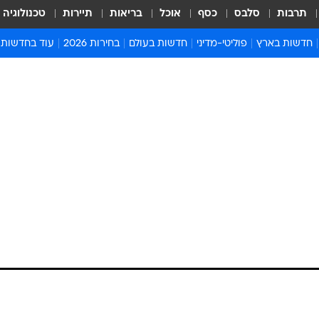
תרבות
סלבס
כסף
אוכל
בריאות
תיירות
טכנולוגיה
חדשות בארץ
פוליטי-מדיני
חדשות בעולם
בחירות 2026
עוד בחדשות
אירועים בארץ
פוליטיקה וממשל
המזרח התיכון
דעות ופרשנויו
חדשות פלילים ומשפט
יחסי חוץ
אירופה
סרי ושלזינגר
חינוך
אמריקה
פרויקטים מיוח
ישראלים בחו"ל
אסיה והפסיפיק
אסור לפספס
בריאות
אפריקה
מדע וסביבה
חברה ורווחה
הנחיות פיקוד 
ארכיון מדורים
זמני כניסת ש
לוח חופשות וח
לוח שנה
חדשות יהדות
חדשות המשפ