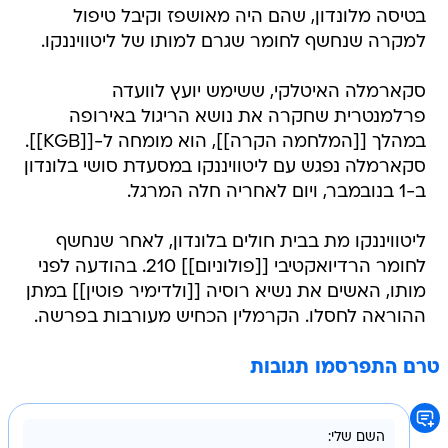
בטיסה מלונדון, שהם היה מאושפז וקיבל טיפול
למקרה שנחשף לחומר שגרם למותו של ליטוויננקו.
סקארמלה האיטלקי, ששימש יועץ לוועדה
פרלמנטרית שחקרה את נושא הריגול באירופה
במהלך [[המלחמה הקרה]], הוא מומחה ל-[[KGB]].
סקארמלה נפגש עם ליטוויננקו במסעדת סושי בלונדון
ב-1 בנובמבר, ויום לאחריה חלה המרגל.
ליטוויננקו מת בבית חולים בלונדון, לאחר שנחשף
לחומר הרדיואקטיבי [[פולוניום]] 210. בהודעה לפני
מותו, האשים את נשיא רוסיה [[ולדימיר פוטין]] במתן
ההוראה לחסלו. הקרמלין הכחיש מעורבות בפרשה.
טרם התפרסמו תגובות