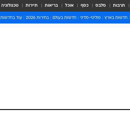
תרבות
סלבס
כסף
אוכל
בריאות
תיירות
טכנולוגיה
חדשות בארץ
פוליטי-מדיני
חדשות בעולם
בחירות 2026
עוד בחדשות
אירועים בארץ
פוליטיקה וממשל
המזרח התיכון
דעות ופרשנויו
חדשות פלילים ומשפט
יחסי חוץ
אירופה
סרי ושלזינגר
חינוך
אמריקה
פרויקטים מיוח
ישראלים בחו"ל
אסיה והפסיפיק
אסור לפספס
בריאות
אפריקה
מדע וסביבה
חברה ורווחה
הנחיות פיקוד 
ארכיון מדורים
זמני כניסת ש
לוח חופשות וח
לוח שנה
חדשות יהדות
חדשות המשפ