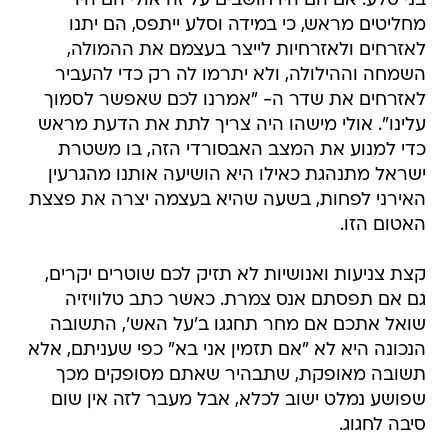
בני סלע. אם הם היו חושבים על זה אולי הם היו
מחליטים מראש, כי במידה וסלע ייתפס, הם יתנו
לאזרחים ולאזרחיות לייצר בעצמם את ההמולה,
השמחה וההילולה, ולא יתרמו לה רק כדי להעביר
לאזרחים את שדר ה- "אמרנו לכם שאפשר לסמוך
עלינו". אולי מישהו היה צריך לתת את הדעת מראש
כדי למנוע את המצב האבסורדי הזה, בו משטרת
ישראל מתנהגת כאילו היא הושיעה אותנו מהגרעין
האירני לפחות, בשעה שהיא בעצמה יצרה את פצצת
האטום הזו.
קצת צניעות ואנושיות לא תזיק לכם שוטרים יקרים,
גם אם תפסתם אנס צמרת. כאשר כתב טלוויזיה
שואל אתכם אם מחר תחגגו ב'על האש', התשובה
הנכונה היא לא "אם תזמין אני בא" כפי שעניתם, אלא
תשובה מאופקת, שתבהיר שאתם מסופקים מכך
שפושע נמלט ישוב לכלא, אבל מעבר לזה אין שום
סיבה לחגוג.