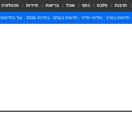
תרבות
סלבס
כסף
אוכל
בריאות
תיירות
טכנולוגיה
חדשות בארץ
פוליטי-מדיני
חדשות בעולם
בחירות 2026
עוד בחדשות
אירועים בארץ
פוליטיקה וממשל
המזרח התיכון
דעות ופרשנויו
חדשות פלילים ומשפט
יחסי חוץ
אירופה
סרי ושלזינגר
חינוך
אמריקה
פרויקטים מיוח
ישראלים בחו"ל
אסיה והפסיפיק
אסור לפספס
בריאות
אפריקה
מדע וסביבה
חברה ורווחה
הנחיות פיקוד 
ארכיון מדורים
זמני כניסת ש
לוח חופשות וח
לוח שנה
חדשות יהדות
חדשות המשפ