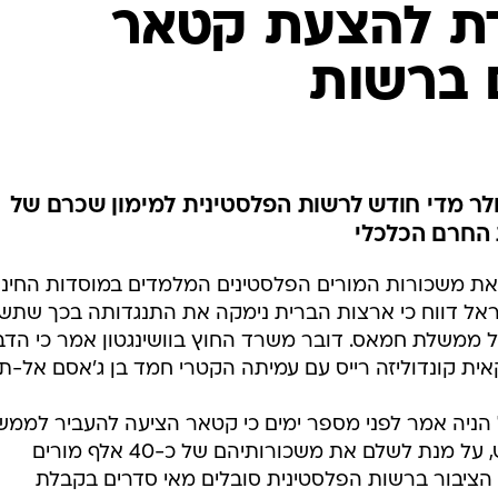
המייל האדום
ת להצעת קטאר
 ברשות
העביר 22 מיליון דולר מדי חודש לרשות הפלסטינית למימון שכרם של
 החרם הכלכלי
 משכורות המורים הפלסטינים המלמדים במוסדות החינו
ראל דווח כי ארצות הברית נימקה את התנגדותה בכך שתש
 ממשלת חמאס. דובר משרד החוץ בוושינגטון אמר כי הדב
ית קונדוליזה רייס עם עמיתה הקטרי חמד בן ג'אסם אל-תא
ניה אמר לפני מספר ימים כי קטאר הציעה להעביר לממש
סכום של 22 מיליון דולרים בכל חודש, על מנת לשלם את משכורותיהם של כ-40 אלף מורים
הציבור ברשות הפלסטינית סובלים מאי סדרים בקבלת