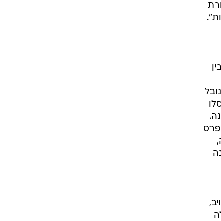
רת
ת".
ין
ובל
לו
ה.
פרס
,
ה
ב,
ה