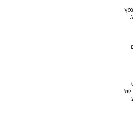
נפץ
.
לם
 של