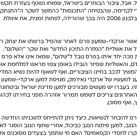
אבל, ציבור הבוחרים בישראל, שמוחו נשטף בעזרת תקשו
מדי לקדימה, שהבטיחה "התכנסות" כהמשך לשקר ה"התנתקו
היתרון היחיד של המלחמה הכושלת בלבנון 2006 היה בכך שהורידה, לפחות זמנית, את איוולת
אשר ארקדי-שמעון פרס. לאחר שהפיל ברשתו את יצחק רב
ל את אשליית "המזרח התיכון החדש" ואת שקר "השלום".
וזכה יחד איתו בפרס נובל ל"שלום", שמאז אינו אלא פרס נ
דם, והאשליות שפיזר הובילו באופן צפוי מראש למלחמת אוס
שיך לככב בחיינו הציבוריים, ואף לשאוף להיות נשיא המדינ
 למעשיו של ארקדי גאידמק, מגויסת למען ארקדי-שמעון 
תיו. בעברו יש מעשים מבורכים למען מדינת ישראל וביטחונה
 האחרונים צריכים לשמש תמרור אזהרה מפני בחירתו לכהונ
, ואף מסוכן.
רס להיבחר לנשיאות, כיצד ניתן להתייחס לתוכניתו החדשה
נגב, למען פיתוח הנגב כביכול, אחרי שחוף הנגב הוסגר לאוי
פקרו לחסדי הקסאמים? האם מי שתמך בצעדים מסוכנים אל