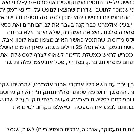
ישג על-ידי הננסים המתקוטטים אולמרט-פרץ-לבני היא
 שנמכר לתושבי שדרות שהוצאו לנופש על-ידי גאידמק ית
 ההתחמשות וירגיש שהוא מוכן למלחמה נוספת נגד ישראל
י בעיני אולמרט, כבר קנה בעבר את לב הבוחרים ואת כסא
ירה מלבנון. היציאה המהירה, שלא היתה אלא בריחה
קט מדומה, שהתנפץ כאשר האויב מצפון מצא לנכון. אבל,
במשך 6 שנים התמוגגה מקהלת התקשורת מכך שלא נפלו 25 חיילים בשנה. מאזן הדמים הוש
ץ 2006, דבר שאינו מפריע לראש ממשלת קדימה לשאוף לצרף לממשלתו את
ום מומחיותו. ברק, במו ידיו, פסל את עצמו מלהיות שר
יאל שרון, יחד עם נושא כליו ארקדי-אהוד אולמרט, שהבטיחו שקט
זה. ההמשך ידוע: מה שנותר מה"התנתקות" הוא רק גירושם
והפיכתם לפליטים בארצם, מעשה בלתי חוקי בעליל שבוצע
כונותם לבצע את המעשה, ושייאלצו בקרוב לסיים את
ם (תעסוקה, אנרגיה, צרכים הומניטריים) לאויב, שגמל