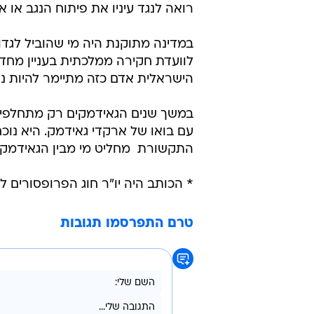
רואה לנגד עיניו את פיתוח הנגב או א
במדינה מתוקנת היה מי שהוביל לגדו
לוועדת חקירה ממלכתית בעניין מח
הישראלית אדם כזה מתיימר להיות נשי
במשך שנים הגאידמקים רק מתחלפים.
עם בואו של ארקדי גאידמק. היא נוכח
התקשורת  מחליט מי מבין הגאידמקים 
* הכותב היה יו"ר חוג הפרופסורים לחוסן מד
טרם התפרסמו תגובות