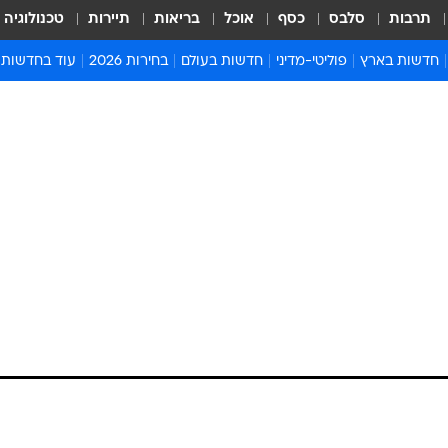
תרבות
סלבס
כסף
אוכל
בריאות
תיירות
טכנולוגיה
חדשות בארץ
פוליטי-מדיני
חדשות בעולם
בחירות 2026
עוד בחדשות
אירועים בארץ
פוליטיקה וממשל
המזרח התיכון
דעות ופרשנויו
חדשות פלילים ומשפט
יחסי חוץ
אירופה
סרי ושלזינגר
חינוך
אמריקה
פרויקטים מיוח
ישראלים בחו"ל
אסיה והפסיפיק
אסור לפספס
בריאות
אפריקה
מדע וסביבה
חברה ורווחה
הנחיות פיקוד 
ארכיון מדורים
זמני כניסת ש
לוח חופשות וח
לוח שנה
חדשות יהדות
חדשות המשפ