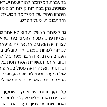
בהעברת המלחמה לתוך שטח ישראל. 
מגויסת, נתן בבחירות קולות רבים 
ה"התכנסות" מעל הפרק.
גדול סוחרי האשליות הוא לא אחר מ
הצליח פרס למכור להמוני בית ישרא
לצורך זה הוא גייס את אדולף ערפאת 
לטרור. למרות שמעשי ידיו טובלים ב
העקובה מדם, אין הדבר מפריע לו להמ
ושוב, אותה תקשורת המתייחסת בלעג
ושגיונותיו, ואינה רואה פסול בשאיפו
אולם מעשיו ומחדליו בשני העשורים
הרמה ביותר. הוא פשוט אינו ראוי לכך
על רקע כוונותיו של ארקדי-שמעון פ
להזרים מאות מיליוני שקלים לתושבי ה
ואחרי שתושבי צפון-מערב הנגב הו