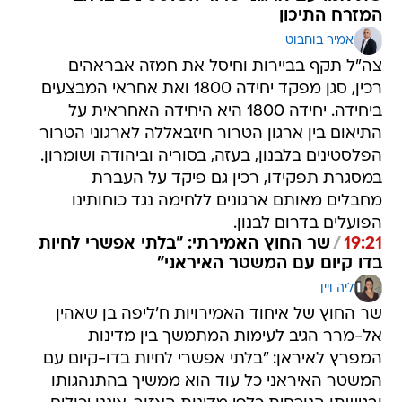
המזרח התיכון
אמיר בוחבוט
צה"ל תקף בביירות וחיסל את חמזה אבראהים
רכין, סגן מפקד יחידה 1800 ואת אחראי המבצעים
ביחידה. יחידה 1800 היא היחידה האחראית על
התיאום בין ארגון הטרור חיזבאללה לארגוני הטרור
הפלסטינים בלבנון, בעזה, בסוריה וביהודה ושומרון.
במסגרת תפקידו, רכין גם פיקד על העברת
מחבלים מאותם ארגונים ללחימה נגד כוחותינו
הפועלים בדרום לבנון.
19:21
/
שר החוץ האמירתי: "בלתי אפשרי לחיות
בדו קיום עם המשטר האיראני"
ליה ויין
שר החוץ של איחוד האמירויות ח'ליפה בן שאהין
אל-מרר הגיב לעימות המתמשך בין מדינות
המפרץ לאיראן: "בלתי אפשרי לחיות בדו-קיום עם
המשטר האיראני כל עוד הוא ממשיך בהתנהגותו