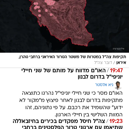
תקיפות צה"ל במטרות של משטר הטרור האיראני ברחבי טהרן,
/
איראן
דובר צה"ל
19:47
/
האו"ם מדווח על מותם של שני חיילי
יוניפי"ל בדרום לבנון
גיא אלסטר
האו"ם מסר כי שני חיילי יוניפי"ל נהרגו כתוצאה
מתקיפות בדרום לבנון לאחר פיצוץ מ"מקור לא
ידוע" שהשמיד את רכבם. על פי נתוניהם, זהו
המוות השלישי בין חיילי הארגון.
19:23
/
צה"ל חיסל מפקדים בכירים בחיזבאללה
שתיאמו עם ארגוני טרור הפלסטינים ברחבי