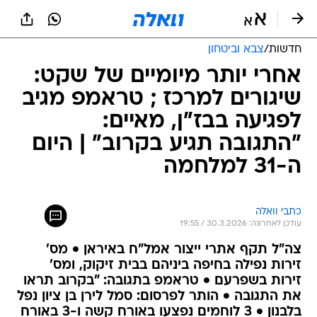
חדשות
/
צבא וביטחון
אחרי יותר מיומיים של שקט:
שיגורים למרכז ; טראמפ מגיב
לפגיעה בבז"ן, מאיים:
"התגובה תגיע בקרוב" | היום
ה-31 למלחמה
כתבי וואלה
עודכן לאחרונה: 30.3.2026 / 19:55
צה"ל תקף אתרי ייצור אמל"ח באיראן • מס'
זירות נפילה בחיפה ביניהם בבית זיקוק, ומס'
זירות בשפרעם • טראמפ בתגובה: "בקרוב תראו
את התגובה • הותר לפרסום: סמל לירן בן ציון נפל
בלבנון • 3 לוחמים נפצעו באורח קשה ו-3 באורח