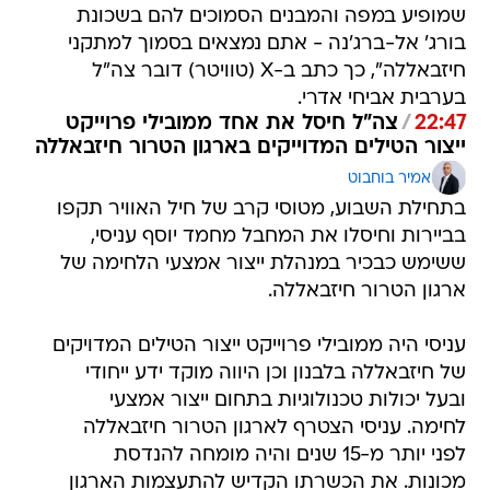
שמופיע במפה והמבנים הסמוכים להם בשכונת
בורג' אל-ברג'נה - אתם נמצאים בסמוך למתקני
חיזבאללה", כך כתב ב-X (טוויטר) דובר צה"ל
בערבית אביחי אדרי.
22:47
/
צה"ל חיסל את אחד ממובילי פרוייקט
ייצור הטילים המדוייקים בארגון הטרור חיזבאללה
אמיר בוחבוט
בתחילת השבוע, מטוסי קרב של חיל האוויר תקפו
בביירות וחיסלו את המחבל מחמד יוסף עניסי,
ששימש כבכיר במנהלת ייצור אמצעי הלחימה של
ארגון הטרור חיזבאללה.
עניסי היה ממובילי פרוייקט ייצור הטילים המדויקים
של חיזבאללה בלבנון וכן היווה מוקד ידע ייחודי
ובעל יכולות טכנולוגיות בתחום ייצור אמצעי
לחימה. עניסי הצטרף לארגון הטרור חיזבאללה
לפני יותר מ-15 שנים והיה מומחה להנדסת
מכונות. את הכשרתו הקדיש להתעצמות הארגון