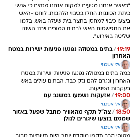
"כאשר אנחנו מגיעים למקום אנחנו מזהים כי אנשי
כיתת הכוננות החלו בכיבוי הלהבות. לוחמי-האש
ביצעו כיבוי למחסן בחצר בית שעלה באש, בלמו
את התפשטות האש לבתים סמוכים ויחד השגנו
שליטה באירוע".
19:19
/
בתים במטולה נפגעו פגיעות ישירות במטח
האחרון
אלי אשכנזי
כמה בתים במטולה נפגעו פגיעות ישירות במטח
האחרון ונגרם להם נזק כבד. הבתים עולים באש
בעקבות הפגיעות.
19:00
/
אזעקות נשמעו במשגב עם
אלי אשכנזי
18:50
/
צה"ל תקף מהאוויר מחבל שפעל באזור
שממנו בוצעו שיגורים לגולן
אלי אשכנזי
מטוסי קרב תקפו מוקדם יותר היום תשתיות טרור,