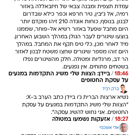
עמדת תצפית ומבנה צבאי של חיזבאללה באזור
רמיה, אל ג'יבין, טיר חרפא וכפר כילא שבדרום
לבנון. בנוסף, כוחות אוגדה 210 זיהו מוקדם יותר
היום מחבל שפעל באזור רשיא אל-פוחר, שממנו
בוצעו שיגורים לעבר הגולן במהלך השבוע האחרון.
מיד לאחר מכן, כלי טיס תקף את המחבל. במהלך
היום זוהו מספר שיגורים שחצו משטח לבנון לאזור
הר דב, מרגליות ומטולה. חלק מהשיגורים נפלו
בשטחים פתוחים. אין נפגעים.
18:46
/
ביידן: הצוות שלי משיג התקדמות במגעים
על עסקת החטופים
ברק רביד
נשיא ארצות הברית ג'ו ביידן כתב הערב ב-X:
"הצוות שלי משיג התקדמות במגעים על עסקת
החטופים. אני נחוש להשיג עסקה".
18:27
/
אזעקות נשמעו במטולה
אלי אשכנזי