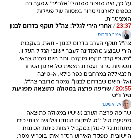
על כך, היה מנצור ממנהלי 'אלח'יר' שמעבירה
כספים לארגוני טרור במסווה של פעילות
הומניטרית.
23:37
/
אחרי הירי לגליל: צה"ל תוקף בדרום לבנון
אמיר בוחבוט
צה"ל תוקף הערב בדרום לבנון - וזאת, בעקבות
הירי שבוצע מהמדינה לעבר יישובי הגליל העליון.
"מטוסי קרב תקפו מוקדם יותר היום מבנה צבאי,
תשתיות טרור ועמדת תצפית של ארגון הטרור
חיזבאללה במרחבים כפר כילא, א-טייבה
ואל-חיאם שבדרום לבנון", נמסר מדובר צה"ל.
20:55
/
שריפה פרצה במטולה כתוצאה מפגיעת
טיל נ"ט
אלי אשכנזי
שריפה פרצה הערב (שישי) במטולה כתוצאה
מפגיעת טיל נ"ט. למקום הוזנקו שלושה צוותי כיבוי
מתחנת גליל-גולן במקביל לצוות כיתת הכוננות
היישובית. מפקד האירוע רס"ר איתן בוכריץ מסר: