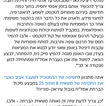
מולטי דיציפלינארי שמבוסס על אלפי חיילי וחיילות חובה.
צריך להכשיר אותם בזמן אפסי יחסית. בתוך כמה
חודשים. ביניהם מומחים לטקסט, לשמע, לגיאוגרפיה,
למיצוי מידע, ולארגן את כל הדבר הזה בהקשר משימתי.
אחר כך המומחיות שלנו בעולם השפה והתרבות
האיסלאמית. במקביל לפיתוח יכולות טכנולוגיות לשפות
(בעיקר תרגום אוטומטי של קול לטקסט - א"ב) להסיר
חסם של תרגום שפה ותרבות, לפתח מומחיות של
עקבות דיגיטל באופן שאני יודע לבטא את המציאות
בעידן שבו האופן מנסה להפיץ פייק ניוז, להסתתר, לבצע
הונאה. למשל שזו אכן העברת אמל"ח שמתחילה לנוע
מנקודה א' לב'".
אתה מתכוון ל
חשיפה של הרמטכ"ל לשעבר אביב כוכבי
את התקיפה של משאית 8 מתוך 25
במבצע סיכול
הברחת אמל"ח בגבול עיראק-סוריה?
"כן. צריך לדעת שזה זה (אותה משאית הברחה - א"ב).