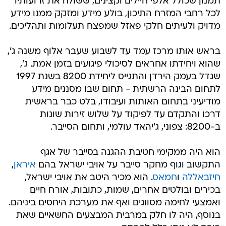
תמנון שכולל אלפי חיילים וקצינים, ששולח את זרועותיו
לכל רחבי המזרח התיכון, בולע מידע ומזקק ממנו מידע
מדויק ולעיתים חלקי פאזל שמפצח תעלומות ותהליכים.
בראש אותו מרכז עמד עד לשבוע שעבר אלוף משנה ג',
שהוא ויחידתו אחראים לסיכולי פיגועים בזמן אמת. ג',
שגדל בעמק הירדן והתגייס ליחידת 8200 בשנת 1997
לתחום הבינה הרשתית - תחום שבו מסננים מידע
מודיעיני בתחום האותות ועיבודו, בלט כבר בראשית
דרכו והתקדם עד לפיקוד על שלוש זירות שונות
ב-8200: צפוני, ג'יהאד עולמי, ותחום הסייבר.
הוא היה ממקימי חטיבת ההגנה בסייבר של אגף
התקשוב וגוף מחקר סייבר על אויבי ישראל בהם
איראן
,
חיזבאללה
ו
חמאס
. הוא מכיר היטב את אויבי ישראל,
בכירים ובולטים אחרים, שמות, כתובות, אורח חיים
ואמצעי לחימה מסווגים ואף את מערכת היחסים ביניהם.
בנוסף, היה לו חלק במרבית המבצעים החשאיים שאת