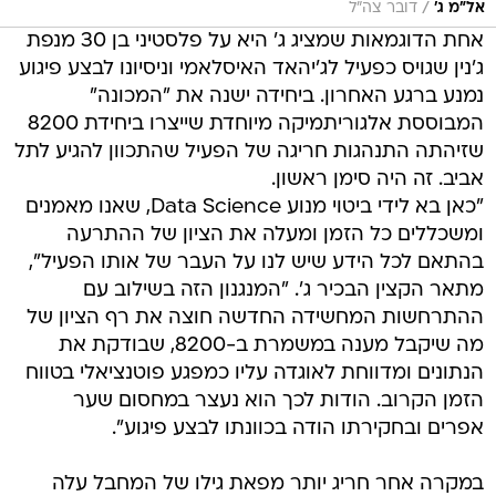
/
אל"מ ג'
דובר צה"ל
אחת הדוגמאות שמציג ג' היא על פלסטיני בן 30 מנפת
ג'נין שגויס כפעיל לג'יהאד האיסלאמי וניסיונו לבצע פיגוע
נמנע ברגע האחרון. ביחידה ישנה את "המכונה"
המבוססת אלגוריתמיקה מיוחדת שייצרו ביחידת 8200
שזיהתה התנהגות חריגה של הפעיל שהתכוון להגיע לתל
אביב. זה היה סימן ראשון.
"כאן בא לידי ביטוי מנוע Data Science, שאנו מאמנים
ומשכללים כל הזמן ומעלה את הציון של ההתרעה
בהתאם לכל הידע שיש לנו על העבר של אותו הפעיל",
מתאר הקצין הבכיר ג'. "המנגנון הזה בשילוב עם
ההתרחשות המחשידה החדשה חוצה את רף הציון של
מה שיקבל מענה במשמרת ב-8200, שבודקת את
הנתונים ומדווחת לאוגדה עליו כמפגע פוטנציאלי בטווח
הזמן הקרוב. הודות לכך הוא נעצר במחסום שער
אפרים ובחקירתו הודה בכוונתו לבצע פיגוע".
במקרה אחר חריג יותר מפאת גילו של המחבל עלה