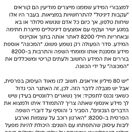
למצבורי המידע שממנו מייצרים מודיעין הם קוראים
"עקבות דיגיטל" להתרחשויות במציאות. בעבר היו אלו
שיחות טלפון, אך כיום כל אדם שנושא סלולר או בא
במגע ישיר ועקיף עם אמצעים דיגיטליים מייצרת חתימה
ובאחריות חיילי 8200 לאתר אותה בתוך אוקיינוס
המידע. סדר הפעולה רק נשמע פשוט. "המכונה" אוספת
מידע ומסננת אותו ומומחי השפה והתרבות ב-8200
בוררים את המידע החשוב ולעתים קריטי ומשכללים את
"המכונה" על ידי הכוונה.
"יש 80 מיליון איראנים. חשוב לנו מאוד העיסוק בפרסית,
אבל יש מגבלה לדבר הזה. לכן, זה האתגר הכי גדול
כשאני נכנס לתפקיד: איך נשארים רלוונטיים בעידן שיש
לך מידע אינסוף שאתה צריך להתמודד איתו ולמצוא את
הדברים הנכונים", הסביר ג' והוסיף על דוברי השפה
הפרסית ב-8200: "הארגון רוכב על עוצמות וארבע
ליבות עיסוק שהתפתחו עם השנים: היכולת להיות מפעל