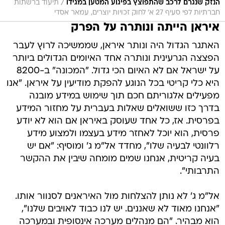
/
הנזק שנגרם לרכב שהתפוצץ בפיגוע המטען במגידו
תיעוד ברשתות
חברתיות לפי סעיף 27 א' לחוק זכויות יוצרים, עמאר אסדי
איראן הייתה ונותרה על הפרק
האתגר הגדול היה ונותר איראן, שממשיכה לרוץ לעבר
הפצצה הגרעינית ונותרה אחד האיומים הגדולים ביותר
על ישראל אם לא האיום הכי גדול. "המכונה" ב-8200
היא כלי קריטי בכל הנוגע להפקת מודיעין על איראן. "אנו
מפעילים אלגוריתם חכם תוך שימוש במידע מובנה
בדרך כזו ששואלים שאלות בעברית על מחזור המידע
בפרסית. אז, כל אחד שעוסק באיראן אם הוא לא יודע
פרסית, הוא יוכל לאחזר מידע בעצמו ולמצוע מידע
רלוונטי לבעיה שלו", מחדד אל"מ ג' ומוסיף: "אם יש
בעיה קריטית, אנחנו שמים מומחה שיבין את ההקשר
התרבותי".
אל"מ ג' לא נותן להצלחות מול האיראנים לסנוור אותו.
"אנחנו מאוד לא שאננים. יש לנו כבוד לאויבים שלנו",
הוא מבהיר. "הם מנהלים מערכה אינסופית ובמערכה