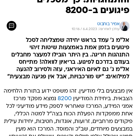
והתנהגויות: כך מסכלים
פיגועים ב-8200
אמיר בוחבוט
עודכן לאחרונה: 6.4.2023 / 10:16
אל"מ ג' עמד בראש יחידה שמצליחה לסכל
פיגועים בזמן אמת באמצעות שיטות זיהוי
התנהגות חריגה. בין היתר הובילו למעצר מחבלים
בעודם בדרכם לפיגוע. בריאיון לוואלה! מתייחס
אל"מ ג' גם לאיום האיראני, עזה ולסירוב להגעה
למילואים: "יש מורכבויות, אבל אין פגיעה מבצעית"
אין מבצעים בלי מודיעין. זהו משפט ידוע בתורת הלחימה
הצבאית. ביחידת המודיעין
8200
נמצא מפקד מרכז
אמני המידע, המרכז שאחראי לספק מידע מודיעיני לכל
אחת ממפקדות הפעלת הכוח בצה"ל למטה הכללי,
פיקודים מרחביים, זרועות, אוגדות, חטיבות, יחידות עילית
במבצעים מיוחדים, שב"כ והמוסד. המרכז הוא מעין