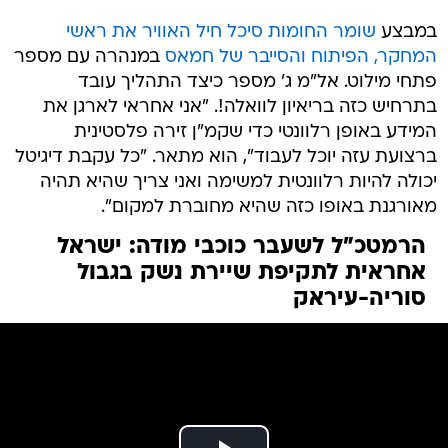
במבצע
שומר החומות
סיכל חיל האוויר את ראשי
המחקר, הפיתוח והסייבר של חמאס
במנהרה עם מספר
פתחי מילוט. אל"מ ג' מספר כיצד התהליך עובד
בתרחיש כזה בריאיון לוואלה!. "אני אחראי לארגן את
המידע באופן רלוונטי כדי שקמ"ן זירה פלסטינית
ברצועת עזה יוכל לעבוד", הוא מתאר. "כל עקבת דיגיטל
יכולה להיות רלוונטית למשימה ואני צריך שהיא תהיה
מאורגנת באופו כזה שהיא מחוברת למקום".
הרמטכ"ל לשעבר כוכבי מודה: ישראל
אחראית לתקיפת שיירת נשק בגבול
סוריה-עיראק