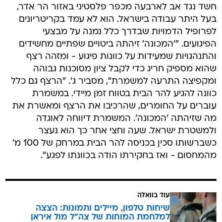
חשד נגד אב לארבעה מכפר פלסטיני באזור הר אדר,
בעל היתר עבודה בישראל. הוא לא עמד בקריטריונים
לפרופיל הדמויות שבדרך כלל נמנה על מבצעי
הפיגועים. "'המכונה' זיהתה ביטויים שפתיים מחשידים
והתנהגויות שמעידות על כוונות פיגוע - ומזהה רצף
שהוא מספיק חריג כדי לקבל ציון מסוכנות גבוהה
ומקפיצה התרעה למשמרת", מסביר ג'. "הרצף גם כלל
כוונה להגיע להר הבית בטווח זמן מיידי. במשמרת
עוברים על החומרים, שהרכיבו את הרצף ומאשרת את
מה שזיהתה 'המכונה'. המשמרת דיווחה לאוגדה
ולמשטרת ישראל. שעה וחצי אחר כך הוא נעצר
כשברשותו סכין בכניסה להר הבית במרחק של 100 מ'
מהמחסום - ואז בחקירתו הודה בכוונתו לפגע".
עוד בוואלה
שיחות טלפון, מיילים ותמונות: הצצה
למלחמת המוחות של צה"ל מול איראן