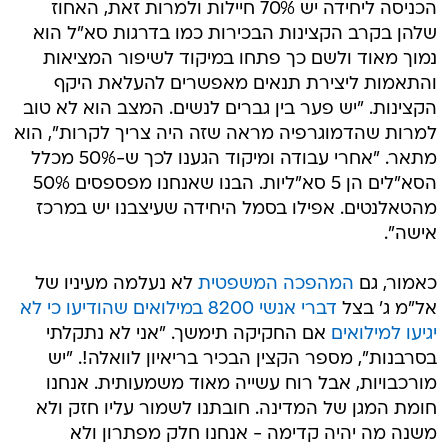
הכניסה ליחידה יש 70% חיילות ולמרות זאת, האחוז
שלהן בקרב הקצינות הבכירות כמו בדרגות סא"ל הוא
נמוך מאוד ולשם כך פתחו במיקוד לשיפור המציאות
והתאמות ליצירת תנאים מאפשרים להעלאת היקף
הקצינות. "יש פער בין גברים לנשים. המצב הוא לא טוב
למרות שהדמוגרפיה מראה שזה היה צריך לקרות", הוא
מתאר. "אחרי עבודה ומיקוד הגענו לכך ש-50% מכלל
הסא"לים הן 5 סא"ליות. הבנו שאנחנו מפספסים 50%
מהטאלנטים. אפילו בסמל היחידה שעיצבנו יש במרכז
אישה".
כאמור, גם
המהפכה המשפטית
לא נעלמה מעיניו של
אל"מ ג' בצל
דברי אנשי 8200 במילואים שהודיעו כי לא
יגיעו למילואים
אם החקיקה תימשך. "אני לא נתקלתי
בסרבנות", מספר הקצין הבכיר בריאיון לוואלה!. "יש
מורכבויות, אבל רוח עשייה מאוד משמעותית. אנחנו
חומת המגן של המדינה. חובתנו לשמור עליו חזק ולא
משנה מה יהיה קדימה - אנחנו חלק מפתרון ולא