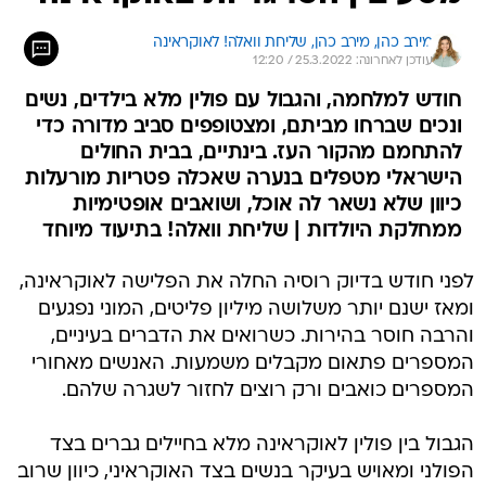
מירב כהן, 
מירב כהן, שליחת וואלה! לאוקראינה 
עודכן לאחרונה: 25.3.2022 / 12:20
חודש למלחמה, והגבול עם פולין מלא בילדים, נשים
ונכים שברחו מביתם, ומצטופפים סביב מדורה כדי
להתחמם מהקור העז. בינתיים, בבית החולים
הישראלי מטפלים בנערה שאכלה פטריות מורעלות
כיוון שלא נשאר לה אוכל, ושואבים אופטימיות
ממחלקת היולדות | שליחת וואלה! בתיעוד מיוחד
לפני חודש בדיוק רוסיה החלה את הפלישה לאוקראינה,
ומאז ישנם יותר משלושה מיליון פליטים, המוני נפגעים
והרבה חוסר בהירות. כשרואים את הדברים בעיניים,
המספרים פתאום מקבלים משמעות. האנשים מאחורי
המספרים כואבים ורק רוצים לחזור לשגרה שלהם.
הגבול בין פולין לאוקראינה מלא בחיילים גברים בצד
הפולני ומאויש בעיקר בנשים בצד האוקראיני, כיוון שרוב