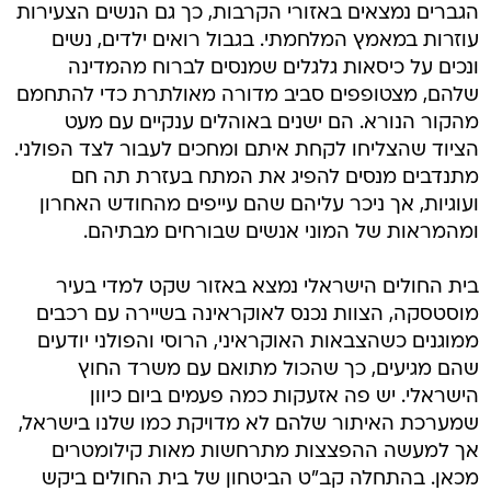
הגברים נמצאים באזורי הקרבות, כך גם הנשים הצעירות
עוזרות במאמץ המלחמתי. בגבול רואים ילדים, נשים
ונכים על כיסאות גלגלים שמנסים לברוח מהמדינה
שלהם, מצטופפים סביב מדורה מאולתרת כדי להתחמם
מהקור הנורא. הם ישנים באוהלים ענקיים עם מעט
הציוד שהצליחו לקחת איתם ומחכים לעבור לצד הפולני.
מתנדבים מנסים להפיג את המתח בעזרת תה חם
ועוגיות, אך ניכר עליהם שהם עייפים מהחודש האחרון
ומהמראות של המוני אנשים שבורחים מבתיהם.
בית החולים הישראלי נמצא באזור שקט למדי בעיר
מוסטסקה, הצוות נכנס לאוקראינה בשיירה עם רכבים
ממוגנים כשהצבאות האוקראיני, הרוסי והפולני יודעים
שהם מגיעים, כך שהכול מתואם עם משרד החוץ
הישראלי. יש פה אזעקות כמה פעמים ביום כיוון
שמערכת האיתור שלהם לא מדויקת כמו שלנו בישראל,
אך למעשה ההפצצות מתרחשות מאות קילומטרים
מכאן. בהתחלה קב"ט הביטחון של בית החולים ביקש