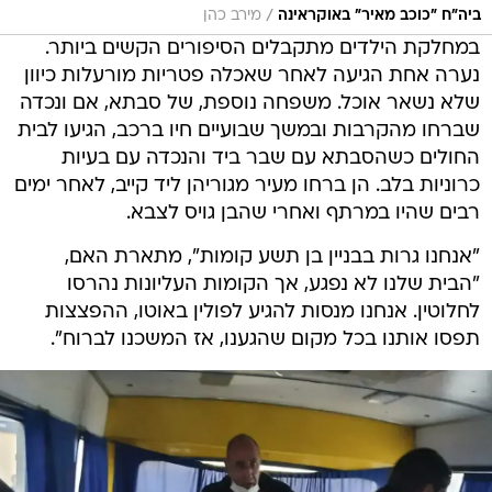
/
ביה"ח "כוכב מאיר" באוקראינה
מירב כהן
במחלקת הילדים מתקבלים הסיפורים הקשים ביותר.
נערה אחת הגיעה לאחר שאכלה פטריות מורעלות כיוון
שלא נשאר אוכל. משפחה נוספת, של סבתא, אם ונכדה
שברחו מהקרבות ובמשך שבועיים חיו ברכב, הגיעו לבית
החולים כשהסבתא עם שבר ביד והנכדה עם בעיות
כרוניות בלב. הן ברחו מעיר מגוריהן ליד קייב, לאחר ימים
רבים שהיו במרתף ואחרי שהבן גויס לצבא.
"אנחנו גרות בבניין בן תשע קומות", מתארת האם,
"הבית שלנו לא נפגע, אך הקומות העליונות נהרסו
לחלוטין. אנחנו מנסות להגיע לפולין באוטו, ההפצצות
תפסו אותנו בכל מקום שהגענו, אז המשכנו לברוח".