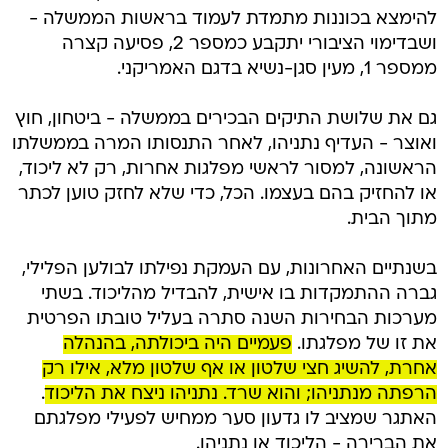
להימצא בכוננות מתמדת לעמוד בראשות הממשלה -
ושבדימוי הציבורי יתקבע כמספר 2, פסיעה קצרה
ממספר 1, מעין סגן-נשיא בדגם האמריקני.
גם את שלושת התיקים הבכירים בממשלה - ביטחון, חוץ
ואוצר - העדיף נתניהו, לאחר התנסותו המרה בממשלתו
הראשונה, למסור לראשי מפלגות אחרות, רק לא ליכוד,
או להחזיק בהם בעצמו. הכל, כדי שלא לחזק טוען לכתר
מתוך הבית.
בשנתיים האחרונות, עם העמקת נפילתו לבולען הפלילי,
גברה ההתמקדות בו אישית, להבדיל מהליכוד. בשתי
מערכות הבחירות השנה סתרה בעליל טובתו הפרטית
את זו של מפלגתו.
פעמיים היה ביכולתה, בהנהלה
אחרת, להשיג חצי שלטון או אף שלטון מלא, אילו רק
הרפתה מנתניהו; והוא שרד. נתניהו ניצח את הליכוד
.
האתגר שמציב לו גדעון סער ממחיש לפעילי מפלגתם
את הברירה - הליכוד או נתניהו.