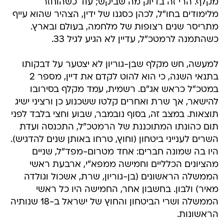
מקלף. הרי זה בדיוק מה שביקש; עוד כשהוחזר
מלימודים בחו"ל, לכהן כסגנו של ידין, הצהיר שהוא עייף
מתריסר שנים רצופות של מלחמה, בעולם ובארץ.
כשהתמנה לרמטכ"ל, עדיין לא הגיע לגיל 33.
למעשה, חש מקלף שבן-גוריון לא יצטער על דבקותו
בתנאי השנה, כי הוא להוט לקדם את דיין, מספר 2
במטכ"ל כראש אג"ם. רשמית, עמד מקלף בסירובו
להישאר, אך שרת ואחרים קלטו ששכנוע כן ורציני ישיג
תוצאות. במצב זה, בסוף נובמבר, שבוע וחצי בלבד לפני
תום כהונתו המתוכננת של הרמטכ"ל, התכנסה ועדת
השרים לענייני ביטחון (וחוץ, טרחו באותן שנים להדגיש).
היו בה שמונה חברים: אחד מטרום-מפד"ל, שניים
מהציונים הכלליים וחמישה ממפא"י, ארבעת ראשי
הממשלה הראשונים (בן-גוריון, שרת, אשכול וגולדה
מאיר) ולבון. בחשבון אחר, החמישה היו כל ראשי
הממשלה ושרי הביטחון והחוץ של ישראל ב-18 שנותיה
הראשונות.