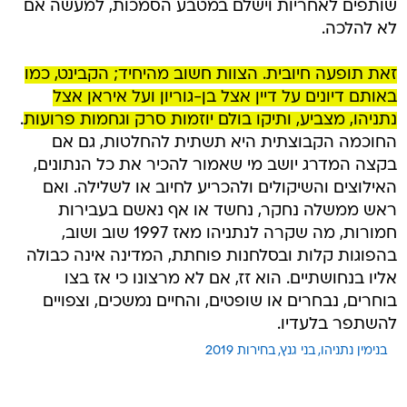
שותפים לאחריות וישלם במטבע הסמכות, למעשה אם
לא להלכה.
זאת תופעה חיובית. הצוות חשוב מהיחיד; הקבינט, כמו
באותם דיונים על דיין אצל בן-גוריון ועל איראן אצל
נתניהו, מצביע, ותיקו בולם יוזמות סרק וגחמות פרועות
.
החוכמה הקבוצתית היא תשתית להחלטות, גם אם
בקצה המדרג יושב מי שאמור להכיר את כל הנתונים,
האילוצים והשיקולים ולהכריע לחיוב או לשלילה. ואם
ראש ממשלה נחקר, נחשד או אף נאשם בעבירות
חמורות, מה שקרה לנתניהו מאז 1997 שוב ושוב,
בהפוגות קלות ובסלחנות פוחתת, המדינה אינה כבולה
אליו בנחושתיים. הוא זז, אם לא מרצונו כי אז בצו
בוחרים, נבחרים או שופטים, והחיים נמשכים, וצפויים
להשתפר בלעדיו.
בנימין נתניהו
בני גנץ
בחירות 2019