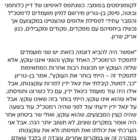
לקומוניסטים בפומבי. כשנתפס לאיפיונו של דיין כלוחמני
ובוטה, סיפק בן-גוריון מירשם למיון מועמדים לרמטכ"ל
והסבר עתידי לפסילת אלופים שהצטיינו במקצועם אך
נכשלו ביחסיהם עם מפקדים, פקודים ומקבילים, כגון
אריק שרון.
"אפשר היה להביא דוגמה כזאת: יש שני מועמדים
לתפקיד הרמטכ"ל, האחד עוקץ והשני איננו עוקץ, אלא
שלזה העוקץ יש תכונות רבות אחרות המתאימות
לתפקיד זה - הייתי בוחר את העוקץ", אמר בן-גוריון.
"כך, למשל, קיבלתי את יגאל ידין למרות עוקצנותו, אבל
אילו היה עוד מועמד כיגאל ידין, עם כל כשרונו ותפיסתו,
אלא שהוא אינו עוקץ, הייתי בוחר בזה שאינו עוקץ. אבל
על יגאל ידין ידעתי עוד לפני שהיה רמטכ"ל, עוד בשעה
שהיה קצין המבצעים, שהוא עוקץ, ואולי שר ביטחון אחר
היה אומר במקרים שונים, לא תשוב יותר הנה; אבל אני
הערכתי את יכולתו ואת תפיסתו ולא את עוקצנותו
במקרה זה או במקרים אחרים. עובדה זו בלבד שאדם