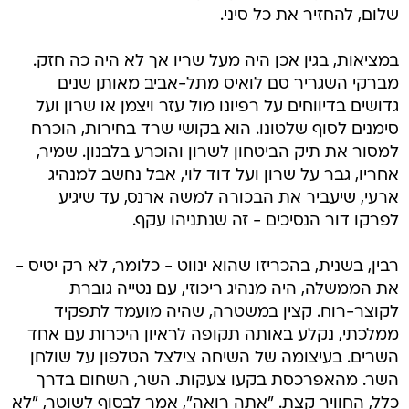
שלום, להחזיר את כל סיני.
במציאות, בגין אכן היה מעל שריו אך לא היה כה חזק.
מברקי השגריר סם לואיס מתל-אביב מאותן שנים
גדושים בדיווחים על רפיונו מול עזר ויצמן או שרון ועל
סימנים לסוף שלטונו. הוא בקושי שרד בחירות, הוכרח
למסור את תיק הביטחון לשרון והוכרע בלבנון. שמיר,
אחריו, גבר על שרון ועל דוד לוי, אבל נחשב למנהיג
ארעי, שיעביר את הבכורה למשה ארנס, עד שיגיע
לפרקו דור הנסיכים - זה שנתניהו עקף.
רבין, בשנית, בהכריזו שהוא ינווט - כלומר, לא רק יטיס -
את הממשלה, היה מנהיג ריכוזי, עם נטייה גוברת
לקוצר-רוח. קצין במשטרה, שהיה מועמד לתפקיד
ממלכתי, נקלע באותה תקופה לראיון היכרות עם אחד
השרים. בעיצומה של השיחה צילצל הטלפון על שולחן
השר. מהאפרכסת בקעו צעקות. השר, השחום בדרך
כלל, החוויר קצת. "אתה רואה", אמר לבסוף לשוטר, "לא