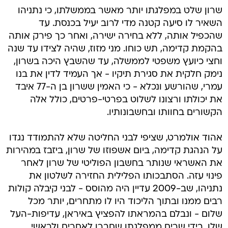
שרון שלט במפלגתו יותר מאשר בממשלתו, כי נתניהו
השאיר לו סיעה קטנה מדי לרוב יעיל בכנסת. עד
שהכפיל אותה, ללא בחירה ישירה, ואחר כך פירק אותה
בהקמת קדימה, תש כוחו. מני מזוז, שהיה לצידו עד שנה
וחצי כיועץ משפטי לממשלה, עד שהשבץ היכה בשרון,
נימק חלקית את סגירת תיקיו - אך העמיד לדין את בנו
עמרי, שהורשע ונכלא - כי האמין ששרון בן ה-77 איבד
את יכולתו ורצונו לשלוט בפרטי-פרטים, כולל אלה
הקשורים בחוותו ובחשבונותיו.
אהוד אולמרט, שציפי לבני החליטה שלא להתמודד נגדו
על הנהגת קדימה, ביום אשפוזו של שרון, ביזבז במהירות
את האשראי שנותר בחשבון הפוליטי של שרון לאחר
פינוי עזה. הסתבכותו הפלילית החזירה לשלטון את
נתניהו, שב-2009 עדיין היה מהוסס - לבני קיבלה קולות
רבים ממנו ובתוך הליכוד היו לו מתחרים, יותר מכל
שלום - ונבלם בהמראתו להפציץ באיראן, עדיפות-העל
שלו, בידי שרים ממפלגתו שחברו לאחרים ולראשי