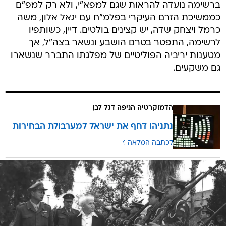
ברשימה נועדה להראות שגם למפא"י, ולא רק למפ"ם
כממשיכת הזרם העיקרי בפלמ"ח עם יגאל אלון, משה
כרמל ויצחק שדה, יש קצינים בולטים. דיין, כשותפיו
לרשימה, התפטר בטרם הושבע ונשאר בצה"ל, אך
מטענות יריביה הפוליטיים של מפלגתו התברר שנשארו
גם משקעים.
הדמוקרטיה הניפה דגל לבן
נתניהו דחף את ישראל למערבולת הבחירות
לכתבה המלאה