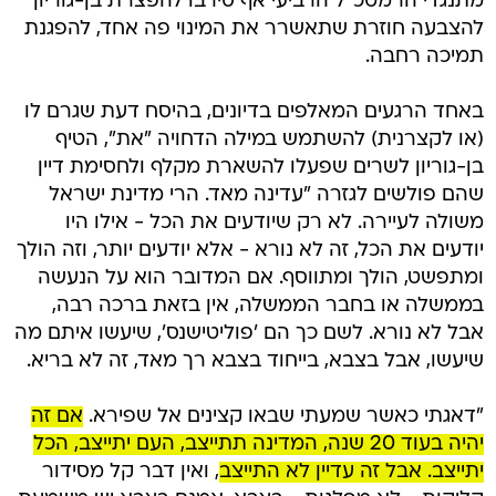
מתנגדי הרמטכ"ל הרביעי אף סירבו להפצרת בן-גוריון
להצבעה חוזרת שתאשרר את המינוי פה אחד, להפגנת
תמיכה רחבה.
באחד הרגעים המאלפים בדיונים, בהיסח דעת שגרם לו
(או לקצרנית) להשתמש במילה הדחויה "את", הטיף
בן-גוריון לשרים שפעלו להשארת מקלף ולחסימת דיין
שהם פולשים לגזרה "עדינה מאד. הרי מדינת ישראל
משולה לעיירה. לא רק שיודעים את הכל - אילו היו
יודעים את הכל, זה לא נורא - אלא יודעים יותר, וזה הולך
ומתפשט, הולך ומתווסף. אם המדובר הוא על הנעשה
בממשלה או בחבר הממשלה, אין בזאת ברכה רבה,
אבל לא נורא. לשם כך הם 'פוליטישנס', שיעשו איתם מה
שיעשו, אבל בצבא, בייחוד בצבא רך מאד, זה לא בריא.
"דאגתי כאשר שמעתי שבאו קצינים אל שפירא.
אם זה
יהיה בעוד 20 שנה, המדינה תתייצב, העם יתייצב, הכל
יתייצב. אבל זה עדיין לא התייצב
, ואין דבר קל מסידור