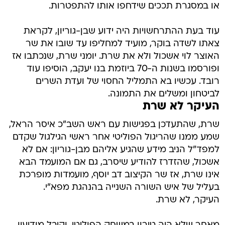
או במסגרת תככים שידחפו אותו להתפטרות.
עוד בעת ההתרחשויות היה ידוע שבן-גוריון, לקראת
צאתו לשדה בוקר, מועיד למחליפו עד שובו את שר
האוצר לוי אשכול ולא את שרת. יומני שרת, שנכתבו אז
ופורסמו בשנות ה-70 ביוזמת בנו יעקב, הוסיפו עוד
רובד. עכשיו בא התמליל החסוי של ועדת השרים
לביטחון ומשלים את התמונה.
העיקר לא שרת
שרת, שהתעדכן בפגישות עם ראש השב"כ איסר הראל,
שמע ממנו שהריגול הפוליטי אחר ראשי הגילגול שקדם
למפד"ל הניב מידע שהגיע אליהם מבן-גוריון: אם לא
אשכול, שהזדרז להודיע שיסרב, גם אם המועמד הבא
אינו שרת, אז שר הקיצוב דב יוסף, מועמדות מופרכת
בעליל של איש השורה השנייה בהנהגת מפא"י.
העיקר, לא שרת.