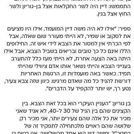
התממשו: דיין היה לשר החקלאות אצל בן-גוריון ולשר
החוץ אצל בגין.
ספיר: "אילו לא היה משה דיין המועמד, אילו היו מציעים
את לסקוב או שמיר, לא הייתי מעורר שום שאלה, אבל
לפי הכרתי אין למסור את הצבא לידי איש זה. החילופים
הללו אינם כל כך טובים ובריאים בשביל הצבא, אבל אילו
היתה באה הצעה אחרת, לא הייתי מעז כלל להתערב
בענייני הצבא והייתי נשאר אותו אדם ציווילי שהייתי
תמיד. כאשר באה מועמדות זו, הרגשת האחריות
דורשת להגיד כל מה שאדם מרגיש. כיוון שזה צבא צעיר,
נטע רך, יש יותר להקפיד על הדברים".
בן גוריון: "העניין העיקרי הוא בכל זאת הצבא. בין
הקצינים שהם בין הגיל של 30 ל-40, לא אגיד שאני
מכיר את כל אלה שהם צעירים יותר, אני מכיר רק
שלושה שהם ראויים מלכתחילה לתפקיד זה של
רמטכ"ל, ומשה דיין הוא אחד מהשלושה. אני בטוח כי