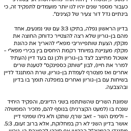
כעבור מספר שנים יהיו לנו יותר מועמדים לתפקיד זה, כי
בינתיים גדל דור צעיר של קצינים".
בדיון הראשון נפלה, בתיקו 3:3 עם שני נמנעים, אחד
מהם בן-גוריון שלא רצה להצטייר כדוחק החוצה את
מקלף, הצעת שותפי/יריבי מפא"י להאריך את כהונת
מקלף. מעניינת במיוחד רקמת היחסים בין בכירי מפא"י -
אשכול מתייצב לצד בן-גוריון ולכן גם בעד דיין (העתיד
למרר את חייו), לבון "שותק כספינקס" לטענת שרים
אחרים ואז מצטרף לעמדת בן-גוריון, שרת המתנגד לדיין
בשיחות עם בן-גוריון ואחרים במפלגה תומך בו בדיון
ובהצבעה.
שמונת השרים שהשתתפו בשני הדיונים, והפקיד היחיד
שנכח בו (למעט הקצרנית) בנוסף להם, מזכיר הממשלה
- ולימים השר - זאב שרף, שתקו ולא גילו שמינוי דיין
אושר בדיון השני לא רק במחלוקת, אלא ברוב זעום, 5:3.