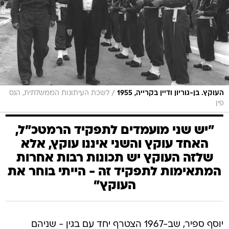
/
העוקץ. בן-גוריון ודיין בקרייה, 1955
לשכת העיתונות הממשלתית, הנס
פין
"יש שני מועמדים לתפקיד הרמטכ"ל,
האחד עוקץ והשני איננו עוקץ, אלא
שלזה העוקץ יש תכונות רבות אחרות
המתאימות לתפקיד זה - הייתי בוחר את
העוקץ"
יוסף ספיר, שב-1967 הצטרף יחד עם בגין - שניהם