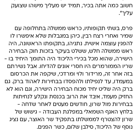
חשוב כמה אתה בכיר, תמיד יש מעליך מישהו שצועק
עליך".
פרס, בשתי תקופותיו, כראש ממשלה בתחלופה עם
שמיר ואחרי רצח רבין, כיהן במגבלות שלא איפשרו לו
להפגין עוצמה אישית. נתניהו, בתקופתו הראשונה, היה
ראש ממשלה חלש, ששלט בעיקר בזכות חוק הבחירה
הישירה, שהוא מכל בכירי הליכוד היה התומך היחיד בו -
שריו הממורמרים היו חסרי אונים להדיחו. אבל נשירתם
בזה אחר זה, מרידור ולוי ומרדכי, שיקפה את הכרסום
במעמדו, עד לנפילתו ולהפסדו בבחירות לאהוד ברק. גם
ברק היה שליט יחיד מכוח הבחירה הישירה, וגם הוא לא
החזיק מעמד, איבד את הרוב בכנסת ונקלע לנחיתות
בבחירות מול שרון, חודשים מעטים לאחר שדחה -
בלחץ האגף השמאלי במפלגת העבודה - גישוש של
שרון להצטרף לממשלתו בתפקיד שר האוצר, עם נציג
נוסף של הליכוד, סילבן שלום, כשר הפנים.