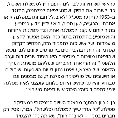
כראשי גוש חירות ליברלים - ועם דיין לממשלת אשכול,
כדי לשבור את התיקו שמנע יציאה למלחמה, התנגד
ב-1953 לדיין כרמטכ"ל "לא בגלל חברותו במפלגה זו או
אחרת". הבעייה, טען ספיר, היא שדיין "ידוע כמופיע
בתור לוחם עוקצני למפלגה אחת ונגד מפלגות אחרות,
והוא מופיע בהתמדה בתור כזה. האם אפשר להציע
מועמדותו של איש כזה לתפקיד הזה, המחייב דקדוק
קפדני וזהירות רבה ביחסים בין גורמים שונים לגבי נושא
שהוצאתו מוויכוחים פוליטיים היא היסוד שביסודות וערכו
הלאומי? זה הרי אחד הדברים שעליהם מושתת הערך
הלאומי של הצבא, שאיננו נתון לשום השפעות, שיקולים
או חישובים של פוליטיקה מפלגתית, גם מבפנים וגם
מבחוץ, והייתכן שאיש הידוע כלוחם עוקצני לאיזו מפלגה
יוצע לתפקיד כזה? היכול איש לצאת מעורו?"
בן-גוריון התנער מהצגת השיוך המפלגתי כמצדיקה
פסילה. "כל אחד שייך למפלגה (כלשהי)", אמר, ופסל רק
חברים במק"י - לא ב"חירות", שאותה נהג להצמיד