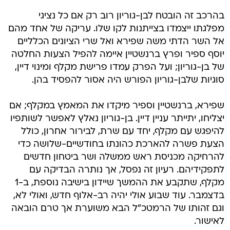
בהרכב זה הובטח לבן-גוריון רוב רק אם כל נציגי
מפלגתו ייצמדו בצייתנות לקו שלו. עריקה של אחד מהם
אל השר הדתי משה שפירא ואל שרי הציונים הכלליים
יוסף ספיר ופרץ ברנשטיין איימה להפיל הצעות החלטה
של בן-גוריון; ועל הפרק עמדו פרישת מקלף ומינוי דיין,
סוגיות שלבן-גוריון הפורש היה אסור להפסיד בהן.
שפירא, ברנשטיין וספיר מיקדו את המאמץ במקלף; אם
יצליחו, יתייתר עניין דיין. בן-גוריון נאלץ לאפשר לשותפיו
להיפגש עם מקלף, יחד עם שרת, לבירור אחרון, כולל
הצעת פשרה להארכת כהונתו בחודשיים-שלושה כדי
להרחיקה מכניסת ראש ממשלה ושר ביטחון חדשים
לתפקידיהם. רעיון זה נפסל, אך נותרה הבדיקה עם
מקלף, שתקבע את ההמשך שיידון בישיבה נוספת, ב-1
בדצמבר. עוד שבוע אולי יהיה רב-אלוף חדש, ואולי לא,
וגם זהותו של הרמטכ"ל הבא משוערת אך טרם הובאה
לאישור.