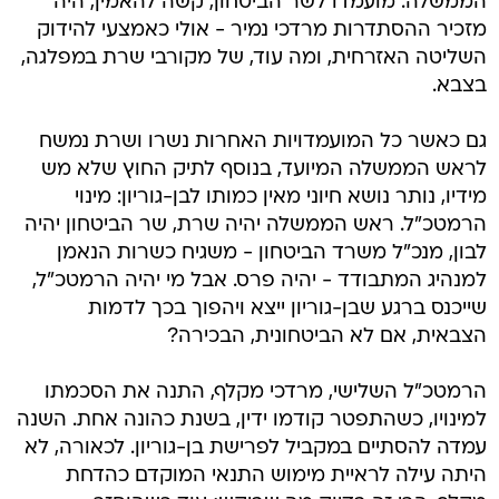
הממשלה. מועמדו לשר הביטחון, קשה להאמין, היה
מזכיר ההסתדרות מרדכי נמיר - אולי כאמצעי להידוק
השליטה האזרחית, ומה עוד, של מקורבי שרת במפלגה,
בצבא.
גם כאשר כל המועמדויות האחרות נשרו ושרת נמשח
לראש הממשלה המיועד, בנוסף לתיק החוץ שלא מש
מידיו, נותר נושא חיוני מאין כמותו לבן-גוריון: מינוי
הרמטכ"ל. ראש הממשלה יהיה שרת, שר הביטחון יהיה
לבון, מנכ"ל משרד הביטחון - משגיח כשרות הנאמן
למנהיג המתבודד - יהיה פרס. אבל מי יהיה הרמטכ"ל,
שייכנס ברגע שבן-גוריון ייצא ויהפוך בכך לדמות
הצבאית, אם לא הביטחונית, הבכירה?
הרמטכ"ל השלישי, מרדכי מקלף, התנה את הסכמתו
למינויו, כשהתפטר קודמו ידין, בשנת כהונה אחת. השנה
עמדה להסתיים במקביל לפרישת בן-גוריון. לכאורה, לא
היתה עילה לראיית מימוש התנאי המוקדם כהדחת