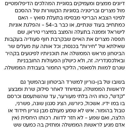
דיונים ממצים ומעמיקים בסוגיית המהלכים הדיפלומטיים
מול מצרים ובריטניה בסוגיות הקשורות של ההסכם
לפינוי הצבא הבריטי מבסיסו בתעלת סואץ - האם
כמתחייב בעוד שנתיים, או כבר ב-54 - והפלגת אוניות
לישראל וממנה בתעלה והמצב במיצרי טיראן, שם
תפסה מצרים את האיים שבקרבת חוף סעודיה בעקבות
שאילתא של "חירות" בכנסת; וכל אותה עת מעלים שר
הביטחון מראש הממשלה את תוכניותיו לפיגועים בקהיר
ובאלכסנדריה. זה, ולא כישלון הפעולות החובבניות
שגרם למוות ולמאסר, הליקוי החמור בעבודת הממשלה.
בשובו של בן-גוריון למשרד הביטחון ובהמשך גם
לראשות הממשלה, ובמיוחד לאחר סילוק שרת ומבצע
"קדש", כוחו היה בלתי מעורער, עד שהשתעמם וכרסם
בו במו ידיו. אשכול, כיורשו, הציג סגנון שונה, פשרני,
טבול בהומור. איש לא שמע מעולם מבן גוריון חידוד או
הלצה, ואם שמע - לא חזר לדווח. רכותו היחסית (אין
אדם מגיע לראשות הממשלה ומחזיק בה כמעט שש