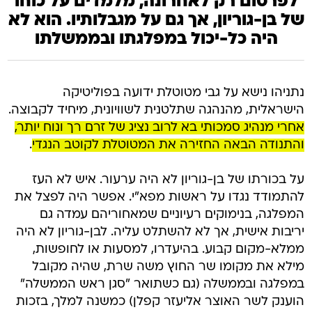
לפרסום רק לאחרונה, מלמדים על כוחו
של בן-גוריון, אך גם על מגבלותיו. הוא לא
היה כל-יכול במפלגתו ובממשלתו
נתניהו נישא על גבי מטוטלת ידועה בפוליטיקה
הישראלית, מהנהגה שתלטנית לשוויונית, מיחיד לקבוצה.
אחרי מנהיג סמכותי בא לרוב נציג של זרם רך ונוח יותר,
והתנודה הבאה החזירה את המטוטלת לקוטב הנגדי
.
על בכורתו של בן-גוריון לא היה ערעור. איש לא העז
להתמודד נגדו על ראשות מפא"י. אפשר היה לפצל את
המפלגה, בנימוקים רעיוניים שמאחוריהם עמדה גם
יריבות אישית, אך לא להשתלט עליה. לבן-גוריון לא היה
ממלא-מקום קבוע. בהיעדרו, למסעות או לחופשות,
מילא את מקומו שר החוץ משה שרת, שהיה מקובל
במפלגה ובממשלה (גם כשתואר "סגן ראש הממשלה"
הוענק לשר האוצר אליעזר קפלן) כמשנה למלך, בזכות