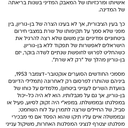
אישיותו ומרכזיותו של המאבק המדיני בשנות בריאתה
של המדינה.
כך בעין הציבורית, אך לא בעינו הצרה של בן-גוריון, בין
מפני שלא סמך על תקיפותו של שרת במצבי חירום
ביטחוניים ומדיניים ובין משום שלא רצה להרגיל את
הישראלים לאפשרות של תפקוד ללא בן-גוריון.
כשהחליט לפרוש לחופשת שנתיים לשדה בוקר, יזם
בן-גוריון מהלך של "רק לא שרת".
מסמכי החודשים הסוערים אוקטובר-דצמבר 1953,
ביניהם שהותרו לפרסום רק לאחרונה (תמלילי הדיונים
בוועדת השרים לענייני ביטחון), מלמדים על כוחו של
בן-גוריון, אך גם על מגבלותיו. הוא לא היה כל-יכול
במפלגתו ובממשלתו. במפא"י היה זקוק לסיוע, פעיל או
סביל, של החיילים שרצה לתמרן על לוח השחמט;
ובממשלה איים עליו תיקו שהוא הפסד אם מי מבכירי
מפלגתו יצטרף לנציגי המפלגות האחרות, משיקול ענייני