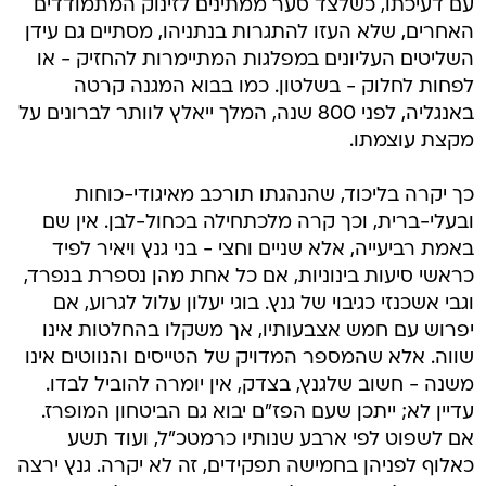
עם דעיכתו, כשלצד סער ממתינים לזינוק המתמודדים
האחרים, שלא העזו להתגרות בנתניהו, מסתיים גם עידן
השליטים העליונים במפלגות המתיימרות להחזיק - או
לפחות לחלוק - בשלטון. כמו בבוא המגנה קרטה
באנגליה, לפני 800 שנה, המלך ייאלץ לוותר לברונים על
מקצת עוצמתו.
כך יקרה בליכוד, שהנהגתו תורכב מאיגודי-כוחות
ובעלי-ברית, וכך קרה מלכתחילה בכחול-לבן. אין שם
באמת רביעייה, אלא שניים וחצי - בני גנץ ויאיר לפיד
כראשי סיעות בינוניות, אם כל אחת מהן נספרת בנפרד,
וגבי אשכנזי כגיבוי של גנץ. בוגי יעלון עלול לגרוע, אם
יפרוש עם חמש אצבעותיו, אך משקלו בהחלטות אינו
שווה. אלא שהמספר המדויק של הטייסים והנווטים אינו
משנה - חשוב שלגנץ, בצדק, אין יומרה להוביל לבדו.
עדיין לא; ייתכן שעם הפז"ם יבוא גם הביטחון המופרז.
אם לשפוט לפי ארבע שנותיו כרמטכ"ל, ועוד תשע
כאלוף לפניהן בחמישה תפקידים, זה לא יקרה. גנץ ירצה