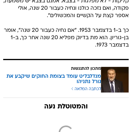
קליקות - לא מפלגות - בצבא. אמנם בצבא יש משמעת,
פקודה, ואם נזכה כולנו ונחיה כעבור 20 שנה, אולי
אספר קצת על הקשיים והמכשולים".
כך ב-1 בדצמבר 1953. "אם נחיה כעבור 20 שנה", אומר
בן-גוריון. הוא מת בדיוק מפליא 20 שנה אחר כך, ב-1
בדצמבר 1973.
מתכון להתנגשות
מנדלבליט עומד בצומת החוקים שיקבע את
גורל נתניהו
לכתבה המלאה
והמטוטלת נעה