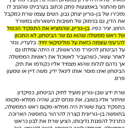
מאחר שלא היה טירון במשחק הפוליטי, וקיבל מודיעין
חם מהתנור באמצעות פתק (כתוב בערבית) שהגניב לו
מזכירו של בן-גוריון יצחק נבון, השים עצמו שרת כמקבל
את הדין, גם בנימוק של חשיבות הישארותו במשרד
החוץ, יציר כפיו.
בן-גוריון, שהמציא את התפקיד הכפול
של ראש ממשלה שהוא גם שר הביטחון, לא התכוון
להרעיף עוצמה כזאת על פוליטיקאי יחיד
. בלעדיו, נגזר
על הביטחון להיפרד מהראשות; זו היתה עמדתו גם
לאחר עשור, כשהעביר לאשכול את ראשות הממשלה
אך נדהם לגלות שהוא מצמיד אליו כקודמו את תיק
הביטחון ואינו מוסר אותו ליגאל ידין, משה דיין או שמעון
פרס.
שרת ידע שבן-גוריון מועיד לתיק הביטחון, כפיקדון
שיחזור אליו בשובו, את פנחס לבון, שהיה ממלא-מקומו
בתפקיד בעת ששרת היה ממלא-מקום ראש הממשלה,
בחופשה בן-גוריונית קצרה להרהור בחופשה הארוכה.
כתרגיל להפגנת נדיבותו, הציע שרת את לבון כראש