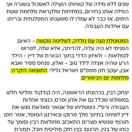
שנים ללא מידה של קשיות) הועילה לאשכול בשגרה אך
הפילה אותו בחירום, במתיחות שלקראת מלחמת ששת
הימים. אז כבר לא עמדו לו משענתו המפלגתית ובריתו
עם אחדות העבודה.
המטוטלת נעה עם גולדה, לשליטה נוקשה
- האיום
הפנימי לא היה עליה, להדיחה, אלא שלה, לפרוש
לגמלאות - ולאיזון הדדי בתוך הכוורת של דיין - הילד
הרע שהיה אצלה לילד טוב - ואלון, פנחס ספיר ואבא
אבן, יעקב חזן ממפ"ם וישראל גלילי.
התוצאה היקרה:
מלחמת יום הכיפורים
.
יצחק רבין, בכהונתו הראשונה, היה קודקוד פוליטי חלש
במשולש שכלל גם את אלון ופרס, כנציגי אחדות
העבודה ורפ"י. כששליחו של אנואר סאדאת פגש את
דיין לשיחה בתיווך מלך מרוקו ובאירגון המוסד, אמר חסן
תוהמי שנשיא מצרים התאכזב מחולשת רבין וסומך על
כוחו של בגין. תרגום: בגין חזק פוליטית ויוכל, תמורת