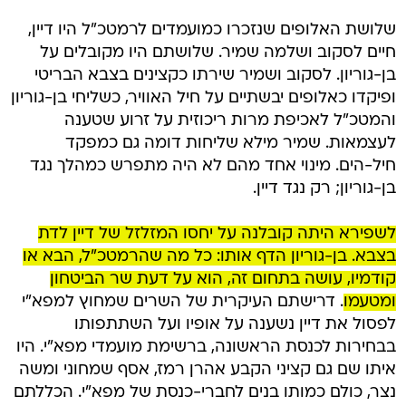
שלושת האלופים שנזכרו כמועמדים לרמטכ"ל היו דיין,
חיים לסקוב ושלמה שמיר. שלושתם היו מקובלים על
בן-גוריון. לסקוב ושמיר שירתו כקצינים בצבא הבריטי
ופיקדו כאלופים יבשתיים על חיל האוויר, כשליחי בן-גוריון
והמטכ"ל לאכיפת מרות ריכוזית על זרוע שטענה
לעצמאות. שמיר מילא שליחות דומה גם כמפקד
חיל-הים. מינוי אחד מהם לא היה מתפרש כמהלך נגד
בן-גוריון; רק נגד דיין.
לשפירא היתה קובלנה על יחסו המזלזל של דיין לדת
בצבא. בן-גוריון הדף אותו: כל מה שהרמטכ"ל, הבא או
קודמיו, עושה בתחום זה, הוא על דעת שר הביטחון
ומטעמו
. דרישתם העיקרית של השרים שמחוץ למפא"י
לפסול את דיין נשענה על אופיו ועל השתתפותו
בבחירות לכנסת הראשונה, ברשימת מועמדי מפא"י. היו
איתו שם גם קציני הקבע אהרן רמז, אסף שמחוני ומשה
נצר, כולם כמותו בנים לחברי-כנסת של מפא"י. הכללתם