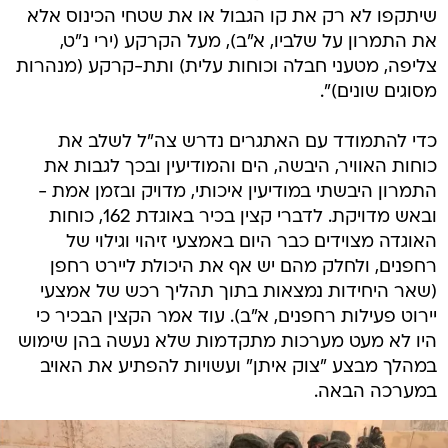
שיתקפו לא רק את קו הגבול או את שטחי הכינוס אלא
את התמרון על שלביו, א"ב), מעל הקרקע (ירי נ"ט,
צליפה, מטעני חבלה וכוחות עלית) ותת-קרקע (מנהרות
מסוגים שונים)".
כדי להתמודד עם האתגרים נדרש צה"ל לשלב את
כוחות האוויר, היבשה, הים והמודיעין ובכך לגבות את
התמרון היבשתי במודיעין איכותי, מדויק ובזמן אמת -
ובאש מדויקת. לדברי קצין בכיר באוגדת 162, כוחות
האוגדה מצוידים כבר היום באמצעי זיהוי וגילוי של
רחפנים, ולחלק מהם יש אף את היכולת ליירט רחפן
(שאר היחידות נמצאות בתוך תהליך רכש של אמצעי
יירוט פעילות רחפנים, א"ב). עוד אמר הקצין הבכיר כי
היו לא מעט מערכות מתקדמות שלא נעשה בהן שימוש
במהלך מבצע "צוק איתן" ועשויות להפתיע את האויב
במערכה הבאה.