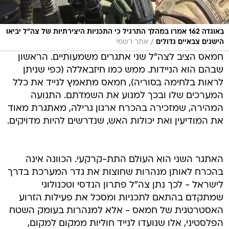
באוגדה 162 אמרו במהלך התרגיל כי התכניות היצירתיות של צה"ל יביאו
/
הישגים צבאיים גדולים
אתר רשמי
חמאס הציב לצה"ל שני אתגרים משמעותיים. הראשון
שבהם הוא הניידות. ממש כמו חיזבאללה (כפי שניתן
לראות בלחימה בסוריה), חמאס מתאמץ לנייד את כלל
המערכים שלו ובכך למנוע את השמדתם. התנועה
המהירה, שמזכירה בהכרח ארגון גרילה, מאתגרת מאוד
את המודיעין ואת יכולות האש, שנדרשים להיות מדויקים.
האתגר השני הוא העולם התת-קרקעי. הכוונה אינה
בהכרח לאותן מנהרות שחוצות את גדר המערכת בדרך
לישראל - לכך נתן צה"ל פתרון הנדסי וטכנולוגי
שמתקדם בהתאם לתכניות ומסכל את פעילות הזרוע
האסטרטגית של חמאס - אלא למנהרות בעומק השטח
הפלסטיני, אלו שנועדו לנייד חוליות ממקום למקום,