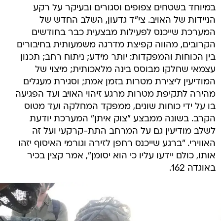
במיוחד בשטחים צפופים וסגורים ובעיקר על רקע
הניידות של האויב. צי"ד גדעון, השלב החדש של
המערכת שייכנס לפעילות מבצעית כבר בחודשים
הקרובים, מהווה קפיצת מדרגה משמעותית בחיבורים
בין הכוחות והמפקדות: יותר מידע; ניתוח רחב; תכנון
עצמאי שחלקו מבוסס בינה מלאכותית; מיצוי של
המודיעין ליצירת מטרות בזמן אמת; וסגירת מעגלים
מהירה לתקיפת מטרות מרגע זיהוי האויב ועד הפגיעה
בו על ידי כוחות שונים, ממפקד המחלקה ועד מטוס
הקרב. בשונה ממבצע "צוק איתן" המערכת יודעת
לשלב מודיעין גם על המרחב התת-קרקעי ועל זה
האווירי. "ברגע שייכנס רחפן לזירה וגורמי האיסוף יזהו
אותו, כולם יידעו עליו כי הוא יסומן", אמר קצין בכיר
באוגדה 162.