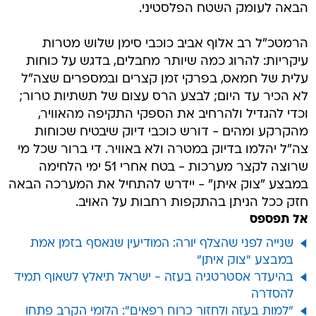
הבאה לעומק השטח הפלסטיני.
הרמטכ"ל רב אלוף אביב כוכבי סימן שלוש מטרות
עיקריות: להרוג כמה שיותר מחבלים, בדגש על כוחות
עלית של חמאס, בפרקי זמן קצרים ובמספרים שצה"ל
לא הכיר עד היום; לבצע הרס עצום של תשתיות טרור;
וכדי להגדיל ולהרחיב את הספקי התקיפה מהאוויר,
מהקרקע ומהים - דורש כוכבי דיוק שיבטיח שכוחות
צה"ל יהלמו בדיוק במטרה ולא באוויר. די ברור שכל מי
שרוצה לקצר מערכות - בטח אחרי 51 ימי הלחימה
במבצע "צוק איתן" - יידרש להתחיל את המערכה הבאה
חזק ככל הניתן בהתקפות רחבות על האויב.
אל תפספס
שנייה לפני שהצלף יורה: המודיעין שנאסף בזמן אמת
במבצע "צוק איתן"
בהיעדר אסטרטגיה בעזה - ישראל תיאלץ לשאוף תמיד
להסדרה
"למות בעזה ולחזור כרוח רפאים": הלומי הקרב פתחו