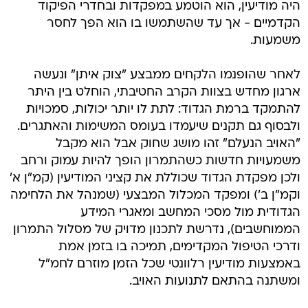
היה מודיעין, הוא הוטמע במפקדות ובחדרי הפיקוד
הקדמיים - אך עד שהשתמשו בו הוא הפך לחסר
משמעות.
לאחר שהופנמו הלקחים ממבצע "צוק איתן" ונעשה
ארגון מחדש בצוות הקרב החטיבתי, הוחלט בין היתר
להתמקד ברמת הגדוד: לתת לו יותר יכולות, סמכויות
ולבסוף גם תקנים שיעמדו בעומס המשימות והאתגרים.
"האויב הנעלם" זהו מושג שחוק אבל הוא מקבל
משמעויות חדשות כשהתמרון הופך להיות עמוק ורחב
ולכן מפקדת הגדוד שכוללת את קציני המודיעין (קמ"ן א'
וקמ"ן ב') ומפקד המכלול המבצעי (שמנהל את הלחימה
הגדודית מול מסכי המחשב ומאגרי המידע
הממוחשבים), נדרשת לתכנון מדויק של מסלול התמרון
ודרכי הטיפול המקדימים, תמיכה בו בזמן אמת
באמצעות מודיעין רלוונטי שכל הזמן מוזרם לחמ"ל
ומשתנה בהתאם לתנועות האויב.