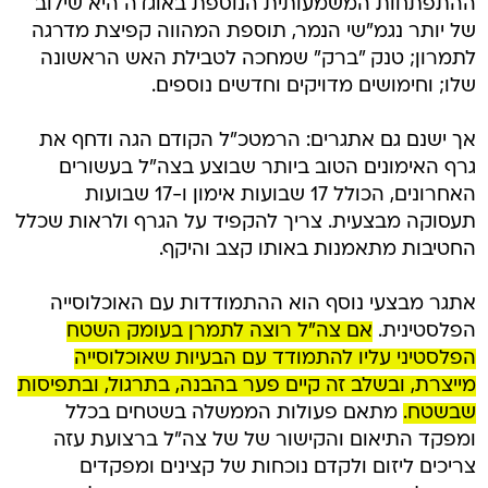
ההתפתחות המשמעותית הנוספת באוגדה היא שילוב
של יותר נגמ"שי הנמר, תוספת המהווה קפיצת מדרגה
לתמרון; טנק "ברק" שמחכה לטבילת האש הראשונה
שלו; וחימושים מדויקים וחדשים נוספים.
אך ישנם גם אתגרים: הרמטכ"ל הקודם הגה ודחף את
גרף האימונים הטוב ביותר שבוצע בצה"ל בעשורים
האחרונים, הכולל 17 שבועות אימון ו-17 שבועות
תעסוקה מבצעית. צריך להקפיד על הגרף ולראות שכלל
החטיבות מתאמנות באותו קצב והיקף.
אתגר מבצעי נוסף הוא ההתמודדות עם האוכלוסייה
הפלסטינית.
אם צה"ל רוצה לתמרן בעומק השטח
הפלסטיני עליו להתמודד עם הבעיות שאוכלוסייה
מייצרת, ובשלב זה קיים פער בהבנה, בתרגול, ובתפיסות
שבשטח.
מתאם פעולות הממשלה בשטחים בכלל
ומפקד התיאום והקישור של של צה"ל ברצועת עזה
צריכים ליזום ולקדם נוכחות של קצינים ומפקדים