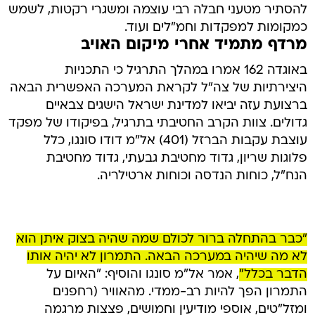
להסתיר מטעני חבלה רבי עוצמה ומשגרי רקטות, לשמש
כמקומות למפקדות וחמ"לים ועוד.
מרדף מתמיד אחרי מיקום האויב
באוגדה 162 אמרו במהלך התרגיל כי התכניות
היצירתיות של צה"ל לקראת המערכה האפשרית הבאה
ברצועת עזה יביאו למדינת ישראל הישגים צבאיים
גדולים. צוות הקרב החטיבתי בתרגיל, בפיקודו של מפקד
עוצבת עקבות הברזל (401) אל"מ דודו סונגו, כלל
פלוגות שריון, גדוד מחטיבת גבעתי, גדוד מחטיבת
הנח"ל, כוחות הנדסה וכוחות ארטילריה.
"כבר בהתחלה ברור לכולם שמה שהיה בצוק איתן הוא
לא מה שיהיה במערכה הבאה. התמרון לא יהיה אותו
הדבר בכלל"
, אמר אל"מ סונגו והוסיף: "האיום על
התמרון הפך להיות רב-ממדי. מהאוויר (רחפנים
ומזל"טים, אוספי מודיעין וחמושים, פצצות מרגמה