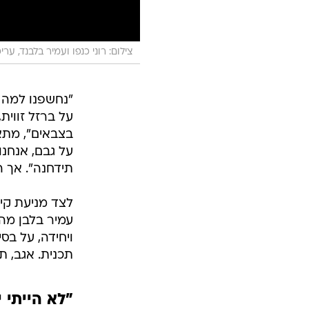
צילום: רוני כנפו ועמיר בלבנד, עריכ
"נחשפנו למה 
על ברזל זווית
בצבאים", מתאר
על גבם, אנחנו
תידחנה". אך ה
לצד מניעת קיד
עמיר בלבן מה
ויחידה, על בס
תכנית. אגב, ת
"לא הייתי 