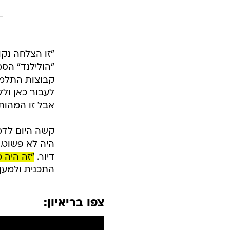
"זו הצלחה נקו
"הולילנד" הס
קבוצות התלמיד
לעבור כאן וללכ
אבל זו המהות 
קשה היום לדמי
היה לא פשוט. 
דיור.
"זה היה 
התכנית ולמען
צפו בריאיון: