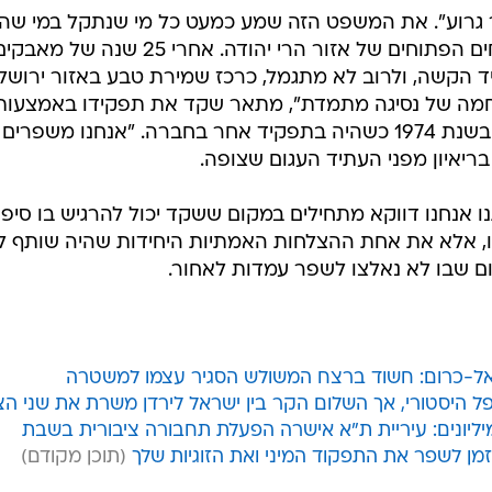
תר גרוע". את המשפט הזה שמע כמעט כל מי שנתקל במי שה
הקשה, ולרוב לא מתגמל, כרכז שמירת טבע באזור ירושל
חמה של נסיגה מתמדת", מתאר שקד את תפקידו באמצעות
תמיר במפגש בשנת 1974 כשהיה בתפקיד אחר בחברה. "אנחנו מש
 בריאיון מפני העתיד העגום שצופה.
 אנחנו דווקא מתחילים במקום ששקד יכול להרגיש בו סיפוק
, אלא את אחת ההצלחות האמתיות היחידות שהיה שותף ל
ום שבו לא נאלצו לשפר עמדות לאחור.
 אל-כרום: חשוד ברצח המשולש הסגיר עצמו למשטרה
 היסטורי, אך השלום הקר בין ישראל לירדן משרת את שני הצ
ליונים: עיריית ת"א אישרה הפעלת תחבורה ציבורית בשבת
זמן לשפר את התפקוד המיני ואת הזוגיות שלך