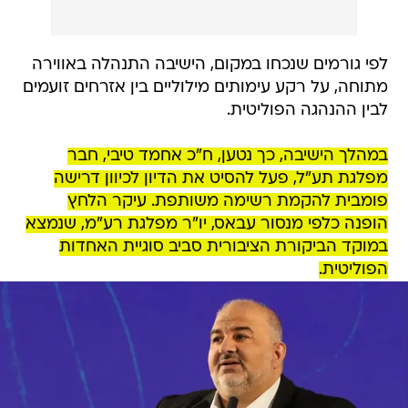
לפי גורמים שנכחו במקום, הישיבה התנהלה באווירה
מתוחה, על רקע עימותים מילוליים בין אזרחים זועמים
לבין ההנהגה הפוליטית.
במהלך הישיבה, כך נטען, ח"כ אחמד טיבי, חבר
מפלגת תע"ל, פעל להסיט את הדיון לכיוון דרישה
פומבית להקמת רשימה משותפת. עיקר הלחץ
הופנה כלפי מנסור עבאס, יו"ר מפלגת רע"מ, שנמצא
במוקד הביקורת הציבורית סביב סוגיית האחדות
הפוליטית.