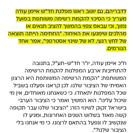
לדבריהם, גם יושב ראש מפלגת חד"ש איימן עודה
מעריך כי הסיכוי להקמת רשימה משותפת בפועל
נמוך, וכי עבאס צפוי בהמשך להציב תנאים או
מהלכים שימנעו את האיחוד. "החתימה הייתה תוצאה
של לחץ רגעי, לא של שינוי אסטרטגי", אמר אחד
הגורמים.
ח"כ איימן עודה, יו"ר חד"ש-תע"ל, בתגובה
להתחייבות ארבע המפלגות להקמת הרשימה
המשותפת: "הקמת הרשימה המשותפת היא הרצון
האמיתי של הציבור שלנו. לכן קראנו ופעלנו בשביל
שכל המפלגות יתאחדו. כי כשאנחנו מאוחדים, אין מי
שיכול עלינו". הוא המשיך ואמר כי הציבור הערבי
בישראל זקוק לשינוי הזה: "הציבור שלנו עבר תקופה
קשה מאוד בשלוש השנים האחרונות, ומגיע לו
שנקשיב לו ונפעל בהתאם לרצונו. כי מי אנחנו בלי
הציבור שלנו?".