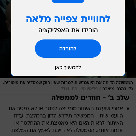
הממשלה הדיחה את היועמ"שית למרות שאין חוק שמסדיר את פיטוריה.
/
גלי בהרב-מיארה
פלאש 90, יונתן זינדל
שלב ב' - חוזרים לממשלה
אחרי שועדת האיתור ממליצה לפטר או לא לפטר את
היועמ"שית - הממשלה תידרש לדון בהמלצת ועדת
האיתור ולראות האם היא מאמצת את ההחלטה או
זונחת אותה. הממשלה לא חייבת לאמץ את המלצת