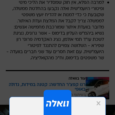
למרבה הפלא, אין חוק שמסדיר את הליכי מינוי
ופיטורי היועמ"שית ואלה נקבעו בהחלטת ממשלה,
שקובעת כי כדי למנות או להדיח יועץ משפטי
לממשלה צריך לקבל את המלצת ועדת האיתור.
מדובר בוועדת איתור שמורכבת מחמישה אנשים:
נשיא ביהמ"ש העליון בדימוס - אשר גרוניס, נציגת
לשכת עו"ד תמי אולמן, נציג האקדמיה פרופ' רון
שפירא - השלושה צפויים להתנגד לפיטורי
היועמ"שית. עם זאת חסרים עוד שני חברים בוועדה -
שר משפטים בדימוס, וח"כ מהקואליציה.
עוד בוואלה
רנו קפצ'ר החדשה: קטנה במידות, גדולה
באופי
בשיתוף רנו