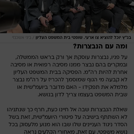
/
בג"ץ יוכל להוציא צו ארעי. שופטי בית המשפט העליון
ביני אשכנזי
ומה עם הנבצרות?
על פניו, נבצרות עוסקת אך ורק בראש הממשלה,
ובמקרים בהם נבצר ממנו מסיבה רפואית או מסיבה
אחרת להיות רה"מ. הפסיקה בבית המשפט העליון
לא קבעה מי הגוף שמוסמך להכריז על רה"מ נבצר
מלמלא את תפקידו - האם מדובר ביועמ"שית או
שבית המשפט בעצמו צריך לדון בנושא.
שאלת הנבצרות שבה אל חיינו כעת, חרף כך שנתניהו
לא השתתף בישיבה על פיטורי היועמ"שית, זאת בשל
הסדר ניגוד העניינים שלו שבו הוא מנוע מלעסוק בכל
נושא משפטי. עם זאת, מאחורי הקלעים נראה