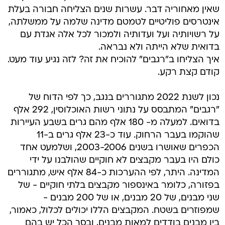
שאין מאחוריה דבר. עשרות שנים הצליחה חבורה בעלת
אינטרסים פוליטיים לטמטם מדינה שלמה על ממשלתה,
על רשויותיה ועל ועדותיה ולמכור לכל אלה אגדת עם
בדואית שלא הייתה ולא נבראה.
איך הצליחו ב"רגבים" להוכיח את זה? לזה נגיע עוד מעט.
קודם קצת רקע.
נכון לשנת 2022 מתגוררים בנגב, כך לפי הדוח של
"רגבים" המתבסס על נתוני רשות האוכלוסין, 292 אלף
בדואים. למעלה מ- 180 אלף מהם גרים בשבע העיירות
שהוקמו בעבר הרחוק. עוד כ-23 אלף גרים ב-11
הכפרים שאושרו בשנים 2003-2006, ושלמעט אחד
כולם היו בעבר מקבצים לא חוקיים שהולבנו על ידי
המדינה. היתר, לפי ההערכות כ-84 אלף איש, מתגוררים
בפזורה, כלומר באינספור מקבצים בלתי חוקיים - של
שני מבנים, של 20 מבנים, או של 200 מבנים -
שמפוזרים בשטח. המקבצים הללו יכולים לכלול, כאמור,
בין מבנים בודדים למאות מבנים, ובסך הכל יש בהם