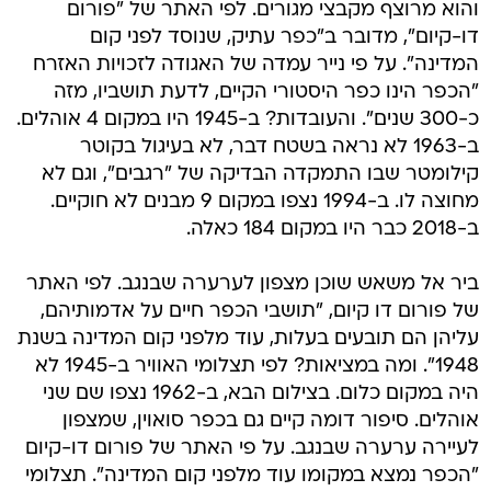
והוא מרוצף מקבצי מגורים. לפי האתר של "פורום
דו-קיום", מדובר ב"כפר עתיק, שנוסד לפני קום
המדינה". על פי נייר עמדה של האגודה לזכויות האזרח
"הכפר הינו כפר היסטורי הקיים, לדעת תושביו, מזה
כ-300 שנים". והעובדות? ב-1945 היו במקום 4 אוהלים.
ב-1963 לא נראה בשטח דבר, לא בעיגול בקוטר
קילומטר שבו התמקדה הבדיקה של "רגבים", וגם לא
מחוצה לו. ב-1994 נצפו במקום 9 מבנים לא חוקיים.
ב-2018 כבר היו במקום 184 כאלה.
ביר אל משאש שוכן מצפון לערערה שבנגב. לפי האתר
של פורום דו קיום, "תושבי הכפר חיים על אדמותיהם,
עליהן הם תובעים בעלות, עוד מלפני קום המדינה בשנת
1948". ומה במציאות? לפי תצלומי האוויר ב-1945 לא
היה במקום כלום. בצילום הבא, ב-1962 נצפו שם שני
אוהלים. סיפור דומה קיים גם בכפר סואוין, שמצפון
לעיירה ערערה שבנגב. על פי האתר של פורום דו-קיום
"הכפר נמצא במקומו עוד מלפני קום המדינה". תצלומי