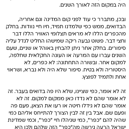
היה במקום הזה לאורך השנים.
ובכן, מתברר כי עוד לפני קום המדינה וגם אחריה,
הבדואים, ממש כפי שלמדנו תמיד, חיו חיי נוודות. בחלק
מהכפרים הללו לא מראים תצלומי האוויר הללו דבר
וחצי דבר. פשוט גבעה ריקה שמישהו החליט לגדל עליה
סיפורים. בחלק אחר ניתן להבחין באוהל או שניים, שעם
השנים עברו עם המרעה או העונה החקלאית שחלפה,
למקום אחר. ובשורה התחתונה: לא כפרים, לא
היסטוריה ולא בטיח. סיפור שלא היה ולא נברא, ושראוי
אחת ולתמיד לפוצץ.
זה לא אומר, כפי שציינו, שלא היו פה בדואים בעבר. זה
לא אומר שהם לא נדדו כאן ממקום למקום. זה לא
אומר שהם לא גידלו חיטה או רעו את הצאן, פעם פה
ופעם שם. אבל בין זה לבין הצורך להתייחס אליהם כמי
שהיה להם "כפר", כמי שניהלו חיי "כפר", וכמי שמדינת
ישראל הרעה גירשה מה"כפר" הזה שלהם ולכן היא