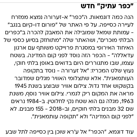
"כפר עתיק" חדש
הנה כמה דוגמאות. ה"כפר" א-זערורה נמצא ממזרח
לעיירה כסייפה. על פי האתר של "פורום דו-קיום בנגב"
- עמותת שמאל שמובילה את המאבק להכרה ב"כפרים
הבלתי מוכרים", ושהאתר שלה "מתוחזק בסיוע כספי של
האיחוד האירופי במסגרת פרוייקט משותף עם ארגון
עדאללה" - הכפר הזה נוסד לפני קום המדינה. בשטח
עצמו, שבו מתגוררים היום בדואים באופן בלתי חוקי,
נעוץ שלט המכריז: "אל זערורה - נוסד בתקופה
העותמאנית". אלא שתצלומי האוויר מגלים שמדובר
בקשקוש אחד גדול. צילום אוויר שבוצע בשנת 1945
מראה את המקום ריק לגמרי. צילום אוויר נוסף, משנת
1963, מגלה גם הוא שטח נקי לחלוטין. ב-1984 נראים
שם 32 מבנים בלתי חוקיים, וב-2018 - 155 מבנים. לא
"לפני קום המדינה" ולא "תקופה עותמאנית".
עוד דוגמא. "הכפר" אל ע'רא שוכן בין כסייפה לתל שבע