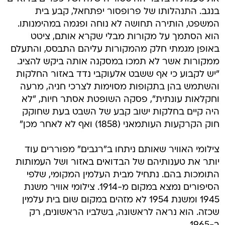
בנגב. התנהלותו של פרופסור יפתחאל, קבע בית
המשפט, הותירה תחושה לא נוחה ופגמה במהימנותו.
הוא הסתמך על מקורות מבלי שקרא אותם, ציטט
באופן מגמתי חלק מהמקורות עליהם התבסס, והתעלם
ממקורות אשר לא תמכו במסקנה אותה ביקש להציג.
"יש לקבוע כי אף ששבט אלעוקבי נדד באזור החלקות
והשתמש בהן בתקופות מסוימות לצרכי חניה, מרעה
וחקלאות עונתית", פסקה השופטת אסתר חיות, "לא
היה קיים בחלקות ישוב קבע של השבט בעת שחוקק
חוק הקרקעות העותמאני (1858) ואף לא לאחר מכן"
צילומי האוויר שאותם ניתחו ב"רגבים" מפוררים עוד
יותר את טענותיהם של הבדואים באזור ושל העמותות
התומכות בהם. נתחיל מבית העלמין המקומי, שלפי
הסיפורים נמצא במקום מ-1914. צילומי אוויר משנת
1945 ומשנת 1954 לא מזהים במקום שום בית עלמין
שכזה. הוא נראה לראשונה, בשלביו הראשונים, רק