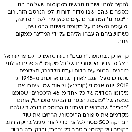
להקים להם יישובים חדשים במקומות שעליהם הם
מספרים שהם ישבו מדורי דורות. לפי הנרטיב הזה, רוב
ה"כפרים" המדוברים קיימים כאן עוד לפני המדינה,
ומיעוטם נמצאים על מקומם משנות החמישים,
כשתושביהם הועברו אליהם על ידי המדינה ממקום
אחר.
כך או כך, בתנועת "רגבים" רכשו מהמרכז למיפוי ישראל
תצלומי אוויר היסטוריים של כל מיקומי "הכפרים הבלתי
מוכרים" המופיעים בדוח ועדת גולדברג, תצלומים
שנערכו מעל הנגב לאורך שנים ארוכות, מ-1945 ועד
2018. יונה אדמוני (קובלנץ) וליאור שמו איתרו את
מיקומו המדויק של כל אחד מ-46 ה"כפרים" שסומנו
במפה של "מועצת הכפרים הבלתי מוכרים", אותם
"כפרים" שהבדואים וארגונים התומכים בנרטיב שלהם
מקדמים את סיפורם ההיסטורי, הרחיבו את שולי
הבדיקה 500 מטר לכל צד כדי ליצור מעגל בדיקה רחב
בקוטר של קילומטר סביב כל "כפר", ובדקו מה בדיוק