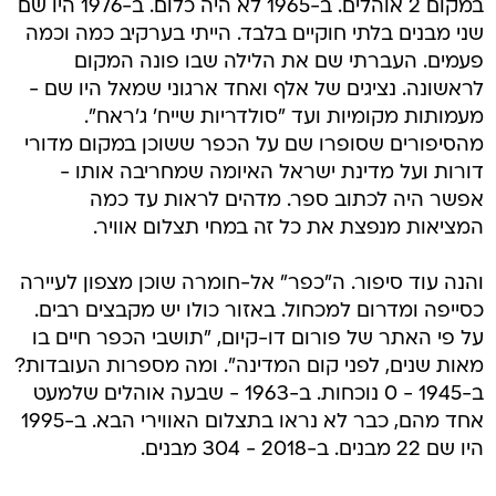
במקום 2 אוהלים. ב-1965 לא היה כלום. ב-1976 היו שם
שני מבנים בלתי חוקיים בלבד. הייתי בערקיב כמה וכמה
פעמים. העברתי שם את הלילה שבו פונה המקום
לראשונה. נציגים של אלף ואחד ארגוני שמאל היו שם -
מעמותות מקומיות ועד "סולדריות שייח' ג'ראח".
מהסיפורים שסופרו שם על הכפר ששוכן במקום מדורי
דורות ועל מדינת ישראל האיומה שמחריבה אותו -
אפשר היה לכתוב ספר. מדהים לראות עד כמה
המציאות מנפצת את כל זה במחי תצלום אוויר.
והנה עוד סיפור. ה"כפר" אל-חומרה שוכן מצפון לעיירה
כסייפה ומדרום למכחול. באזור כולו יש מקבצים רבים.
על פי האתר של פורום דו-קיום, "תושבי הכפר חיים בו
מאות שנים, לפני קום המדינה". ומה מספרות העובדות?
ב-1945 - 0 נוכחות. ב-1963 - שבעה אוהלים שלמעט
אחד מהם, כבר לא נראו בתצלום האווירי הבא. ב-1995
היו שם 22 מבנים. ב-2018 - 304 מבנים.