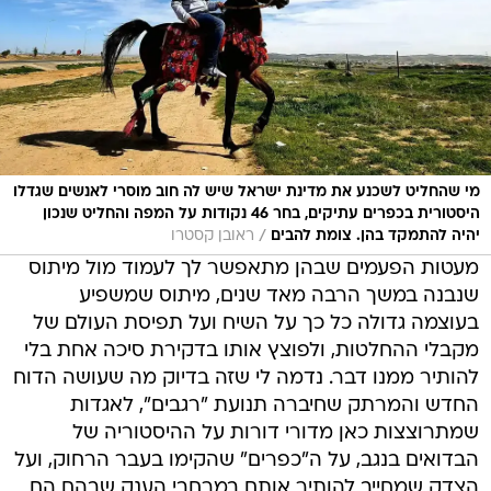
מי שהחליט לשכנע את מדינת ישראל שיש לה חוב מוסרי לאנשים שגדלו
היסטורית בכפרים עתיקים, בחר 46 נקודות על המפה והחליט שנכון
/
יהיה להתמקד בהן. צומת להבים
ראובן קסטרו
מעטות הפעמים שבהן מתאפשר לך לעמוד מול מיתוס
שנבנה במשך הרבה מאד שנים, מיתוס שמשפיע
בעוצמה גדולה כל כך על השיח ועל תפיסת העולם של
מקבלי ההחלטות, ולפוצץ אותו בדקירת סיכה אחת בלי
להותיר ממנו דבר. נדמה לי שזה בדיוק מה שעושה הדוח
החדש והמרתק שחיברה תנועת "רגבים", לאגדות
שמתרוצצות כאן מדורי דורות על ההיסטוריה של
הבדואים בנגב, על ה"כפרים" שהקימו בעבר הרחוק, ועל
הצדק שמחייב להותיר אותם במרחבי הענק שבהם הם