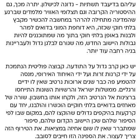
עליהם בדיעבד תשתיות - נדונה לכישלון. יתרה מכך, גם
ההיסטוריה הקרובה וגם תצלומי האוויר מלמדים שברגע
שהמדינה מתחילה להרהר במחשבה להכשיר מקבץ
בלתי חוקי שכזה, היא דוחפת המוני בדואים למהר
ולבנות באופן בלתי חוקי בתוך מה שמתוכננים להיות
גבולות היישוב החדש, מה שגורם לבלגן גדול ולעבריינות
בניה רחבה עוד יותר.
יש כאן קרב גדול על התודעה. קבוצה פוליטית הנתמכת
על ידי קרנות זרות ועל ידי האיחוד האירופי, מנסה
להטמיע פה כבר שנים ארוכות נרטיב שאין לו ידיים
ורגליים. ממשלות ישראל והרשויות השונות התייחסו
ברצינות אל הנרטיב הזה, ולקחו אותו בחשבון. שורה של
מאחזים בדואיים בלתי חוקיים הוכשרו והולבנו, יחד עם
קרקעות בהיקפים גדולים שהוקצו להם, במקום שבו לפי
הסיפור שלהם שכן היישוב הקדום שלהם, סיפור
שמתברר שאין לו שום אחיזה במציאות. את הטירוף הזה
צריך לעצור. את הספינה הזו חייבים לסובב.