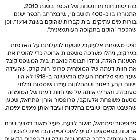
בהריסות חוזרות ונשנות של הכפר בשנת 2010,
התגוררו בו כ-400 תושבים", ש"במרחב הכפר ישנם
בורות מים עתיקים, בית קברות שהוקם בשנת 1914", וכן
שהכפר "הוקם בתקופה העותמאנית".
נציגי משפחת אלעוקבי, שטענו לבעלותם על האדמות
בערקיב, ניהלו מערכה משפטית ארוכה כדי להוכיח את
הטענות האלה, ונחלו תבוסה כואבת. בית המשפט קיבל
את חוות דעתה של המומחית פרופ' רות קרק, שהעידה
שעד סוף מלחמת העולם הראשונה ב-1918 לא היו
יישובי קבע באזור ושהחלקות עמדו שוממות ובלתי
מעובדת, והעדיף אותה על פני חוות דעתו של המומחה
מטעם משפחת אלעוקבי, פרופסור אורן יפתחאל, שטען
שהשבט הקים ישובים בחלקות ועיבד אותן מימים ימימה.
פרופסור יפתחאל, חשוב לדעת, פעיל מאוד במשך שנים
ארוכות במאמצים לסייע לאוכלוסייה הבדואית להוכיח
את טענותיה בדבר ההיסטוריה שלה ושל כפרים בדואיים