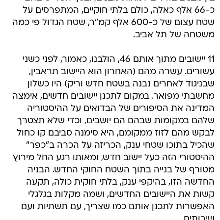
כ-66 אלף כאלה, כולם בלתי חוקיים, המתפרסים על
שטח עצום של כ-600 אלף קמ"ר, שטח הגדול פי כמה
משטחה של תל אביב.
11 יישובים מתוך אותם 46, הולבנו, כאמור, לפני כשני
עשורים. עשרה מהם (האחרון הוא היישוב תראבין,
שבניגוד לאחרים נבנה בשטח חדש וריק) היו כשלון
מחשבתי מפואר. במקום לתכנן יישובים חדשים, אימצה
המדינה את הסיפורים של הבדואים על ההיסטוריה
שלהם במקומות שבהם הם יושבים, וכדי שלא תצטרך
לבקש מהם לזוז ממקומם, היא סימנה סביבם קו כחול
שהכיל בתוכו שטחי ענק, הכריזה על הכרה ב"כפר"
ההיסטורי הזה כעל יישוב חדש, ומאותו רגע החל מירוץ
מטורף של בנייה בתוך השטח החוקי החדש. הבניה
החדשה הזו, בהיקפי ענק, בלתי חוקית כולה, תקעה
קשות את היישובים החדשים, ושמה מקלות בגלגלי
האפשרות לתכנן אותם כמו שצריך, עם תשתיות ועם
שירותים.