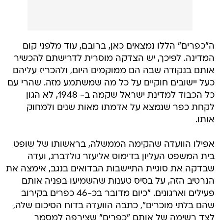
ה"כפרים" הללו נמצאים כאן, ברובם, עוד מלפני קום
המדינה. לפיכך, יש הצדקה מוסרית לדרישתם להכשיר
אותם בנקודה שבה הם ממוקמים היום, ולהכריז עליהם
כעל יישובים חוקיים על כל מה שמשתמע מזה. שהרי עם
כל הכבוד למדינת ישראל שקמה ב- 1948, לא הגון
לקחת כפר שנמצא על אדמתו מאות שנים ולמחוק
אותו.
אפילו הוועדה שהקימה הממשלה, בראשותו של שופט
בית המשפט העליון בדימוס אליעזר גולדברג, ועדה
שבדקה את סוגיית התיישבות הבדואים בנגב, אימצה את
הנרטיב הזה, על בסיס טענות שהשמיעו בפניה אותם
פעילים וארגונים. "כיום מדובר בכ-46 כפרים בקירוב
שהם בלתי מוכרים", כתבה הוועדה בדוח הסיכום שלה,
לצד רשימה של אותם "כפרים" שצירפה למסמך