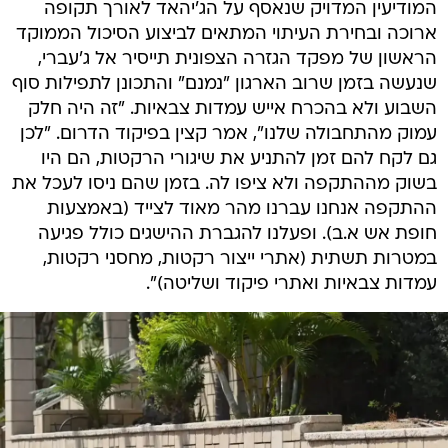
המודיעין המדויק שנאסף על הג'יהאד לאורך תקופה
ארוכה ובחירת העיתוי המתאים לביצוע הסיכול הממוקד
הראשון של מפקד הגזרה הצפונית תייסיר אל ג'עברי,
שנעשה בזמן שרוב הארגון "נמנם" והתכונן לתפילות סוף
השבוע ולא בהכרח אייש עמדות צבאיות. "זה היה חלק
עמוק מהתחבולה שלנו", אמר קצין בפיקוד הדרום. "לכן
גם לקח להם זמן להתניע את שיגורי הרקטות, הם היו
בשוק מההתקפה ולא ציפו לה. בזמן שהם ניסו לעכל את
ההתקפה אנחנו עברנו מהר מאוד לצייד (באמצעות
חופת אש א.ב). ופעלנו להגברת ההישגים כולל פגיעה
במטרות תשתית (אתרי ייצור רקטות, מחסני רקטות,
עמדות צבאיות ואתרי פיקוד ושליטה)".