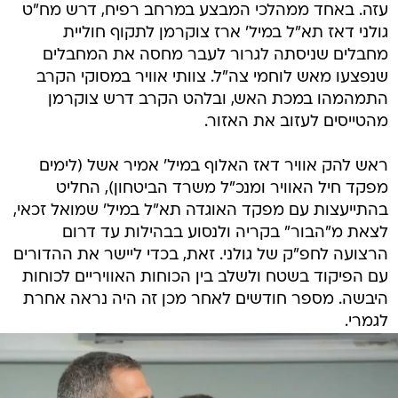
עזה. באחד ממהלכי המבצע במרחב רפיח, דרש מח"ט
גולני דאז תא"ל במיל' ארז צוקרמן לתקוף חוליית
מחבלים שניסתה לגרור לעבר מחסה את המחבלים
שנפצעו מאש לוחמי צה"ל. צוותי אוויר במסוקי הקרב
התמהמהו במכת האש, ובלהט הקרב דרש צוקרמן
מהטייסים לעזוב את האזור.
ראש להק אוויר דאז האלוף במיל' אמיר אשל (לימים
מפקד חיל האוויר ומנכ"ל משרד הביטחון), החליט
בהתייעצות עם מפקד האוגדה תא"ל במיל' שמואל זכאי,
לצאת מ"הבור" בקריה ולנסוע בבהילות עד דרום
הרצועה לחפ"ק של גולני. זאת, בכדי ליישר את ההדורים
עם הפיקוד בשטח ולשלב בין הכוחות האוויריים לכוחות
היבשה. מספר חודשים לאחר מכן זה היה נראה אחרת
לגמרי.