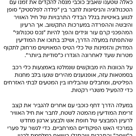
כאלה שטענו שאביב כוכבי מנסה להקדים את זמנו עם
הטכנולוגיה והניסיונות לחבר בין "פלדה לפלסטיק" סופן
לגווע באיטיות בגלל הבדלי התרבויות של חיל האוויר
והיבשה וההפרדה במערכות התקשוב. אך הרעיון
המהפכני קרם עור וגידים והפך להיות "נכס טכנולוגי"
שהתפתח במעלה הדרך, ושילב בתוכו את המודיעין
המדויק והזמינות של כלי הטיס המאוישים מרחוק לתקוף
מטרות שעד לאחרונה הוגדרו כ"סודיות ביותר".
על הכוונות היו מבוקשים שנמלטו באמצעות כלי רכב
בסמטאות עזה, אופנוענים מהירים שנעו בלב מחנות
הפליטים, ומחבלים שהבליחו בין המטעים לבתי האזרחים
כדי להפעיל משגרי רקטות.
במעלה הדרך דחף כוכבי עם אחרים להגביר את קצב
זרימת המודיעין מהמטה לשטח, לחבר את חיל האוויר
לרעיון המבצעי של חופת אש ולבצע ארגון מחדש
במרכזי האש הפיקודיים המרחביים. כדי לגשר על פערי