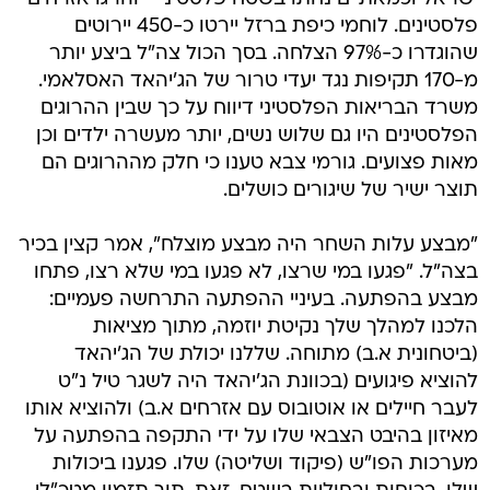
פלסטינים. לוחמי כיפת ברזל יירטו כ-450 יירוטים
שהוגדרו כ-97% הצלחה. בסך הכול צה"ל ביצע יותר
מ-170 תקיפות נגד יעדי טרור של הג'יהאד האסלאמי.
משרד הבריאות הפלסטיני דיווח על כך שבין ההרוגים
הפלסטינים היו גם שלוש נשים, יותר מעשרה ילדים וכן
מאות פצועים. גורמי צבא טענו כי חלק מההרוגים הם
תוצר ישיר של שיגורים כושלים.
"מבצע עלות השחר היה מבצע מוצלח", אמר קצין בכיר
בצה"ל. "פגעו במי שרצו, לא פגעו במי שלא רצו, פתחו
מבצע בהפתעה. בעיניי ההפתעה התרחשה פעמיים:
הלכנו למהלך שלך נקיטת יוזמה, מתוך מציאות
(ביטחונית א.ב) מתוחה. שללנו יכולת של הג'יהאד
להוציא פיגועים (בכוונת הג'יהאד היה לשגר טיל נ"ט
לעבר חיילים או אוטובוס עם אזרחים א.ב) ולהוציא אותו
מאיזון בהיבט הצבאי שלו על ידי התקפה בהפתעה על
מערכות הפו"ש (פיקוד ושליטה) שלו. פגענו ביכולות