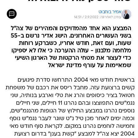
אמיר בוחבוט
עודכן לאחרונה: 2.9.2022 / 14:51
המבצע הוא אחד מהמדויקים והמהירים של צה"ל
בשני העשורים האחרונים. הישג אדיר נרשם ב-55
שעות, ועם זאת, חודש אחריו, כשברקע רוחות
מלחמה מלבנון - עולה ההערכה כי אלו לא יספיקו
כדי לעצור את מטחי הרקטות של הארגון השיעי
שמאיימות על עורף מדינת ישראל
בראשית חודש מאי 2004 התרחשו סדרת פיגועים
קשים ברצועת עזה. מחבל ריסס את רכבם של משפחת
חטואל בציר כיסופים והרג את טלי וארבע בנותיה, שני
נגמ"שים התפוצצו ובהם נהרגו 11 חיילים, שני חיילים
נוספים נהרגו במבצע החילוץ של הגופות מהנגמ"שים,
וכמה ימים לאחר מכן טיל נ"ט שוגר לעבר נגמ"ש נוסף
וחמישה לוחמים נהרגו במקום. לקראת סוף חודש מאי
2004 יצא צה"ל למבצע "קשת בענן" בדרום רצועת