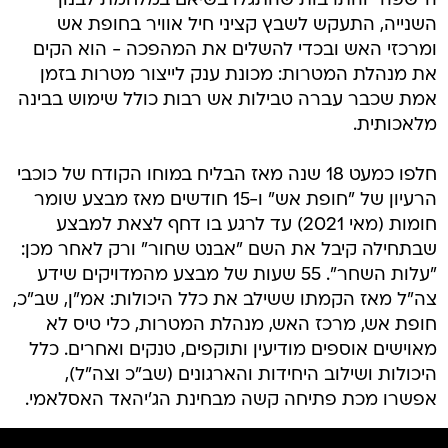
ה"שפה" והתרבות שהתגלו בשיאם במלחמת לבנון
השנייה, התעקש לשבץ קציני חיל אוויר בחופת אש
ומרכזי האש ובכדי להשלים את המהפכה - הוא הקים
את מנהלת המטרות: מכונת ענק לייצור מטרות בזמן
אמת שכבר עברה טבילות אש רבות כולל שימוש בבינה
מלאכותית.
חלפו כמעט 18 שנה מאז הבליח במוחו הקודח של כוכבי
הרעיון של "חופת אש" ו-15 חודשים מאז מבצע שומר
חומות (מאי 2021) עד לרגע בו דחף לצאת למבצע
שבתחילה קיבל את השם "אבנט שחור" ורק לאחר מכן:
"עלות השחר". 55 שעות של מבצע מהמדויקים שידע
צה"ל מאז הקמתו ששילב את כלל היכולות: אמ"ן, שב"כ,
חופת אש, מרכז האש, מנהלת המטרות, כלי טיס לא
מאוישים אוספים מודיעין ותוקפים, טנקים ואחרים. כלל
היכולות ושילוב היחידות והארגונים (שב"כ וצה"ל),
אפשרו מכת פתיחה קשה מבחינת הג'יהאד האסלאמי.