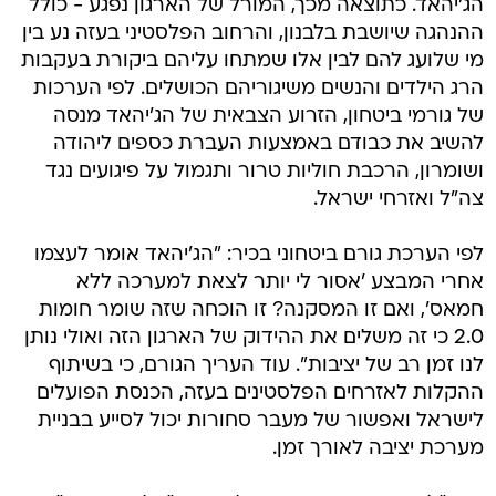
הג'יהאד. כתוצאה מכך, המורל של הארגון נפגע - כולל
ההנהגה שיושבת בלבנון, והרחוב הפלסטיני בעזה נע בין
מי שלועג להם לבין אלו שמתחו עליהם ביקורת בעקבות
הרג הילדים והנשים משיגוריהם הכושלים. לפי הערכות
של גורמי ביטחון, הזרוע הצבאית של הג'יהאד מנסה
להשיב את כבודם באמצעות העברת כספים ליהודה
ושומרון, הרכבת חוליות טרור ותגמול על פיגועים נגד
צה"ל ואזרחי ישראל.
לפי הערכת גורם ביטחוני בכיר: "הג'יהאד אומר לעצמו
אחרי המבצע 'אסור לי יותר לצאת למערכה ללא
חמאס', ואם זו המסקנה? זו הוכחה שזה שומר חומות
2.0 כי זה משלים את ההידוק של הארגון הזה ואולי נותן
לנו זמן רב של יציבות". עוד העריך הגורם, כי בשיתוף
ההקלות לאזרחים הפלסטינים בעזה, הכנסת הפועלים
לישראל ואפשור של מעבר סחורות יכול לסייע בבניית
מערכת יציבה לאורך זמן.