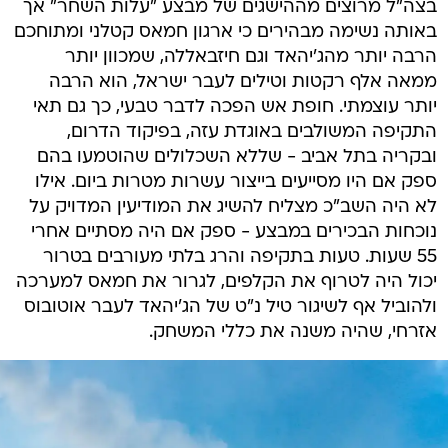
בצה"ל מרוצים מההישגים של מבצע "עלות השחר" אך
באותה נשימה מבהירים כי ארגון חמאס קטלני ומתוחכם
הרבה יותר מהג'יהאד וגם חיזבאללה, שמכוון יותר
ממאה אלף רקטות וטילים לעבר ישראל, הוא הרבה
יותר עוצמתי. חופת אש הפכה לדבר טבעי, כך גם תאי
התקיפה המשולבים באוגדת עזה, בפיקוד הדרום,
ובקריה בתל אביב - שללא השכלולים שהוטמעו בהם
ספק אם היו מסייעים בייצור עשרות מטרות ביום. אילו
לא היה השב"כ מצליח להשיג את המודיעין המדויק על
נוכחות הבכירים במבצע - ספק אם היה מסתיים אחרי
55 שעות. טעות בתקיפה והרג בלתי מעורבים בטרור
יכול היה לטרוף את הקלפים, לגרור את חמאס למערכה
ולהוביל אף לשיגור טיל נ"ט של הג'יהאד לעבר אוטובוס
אזרחי, שהיה משנה את כללי המשחק.