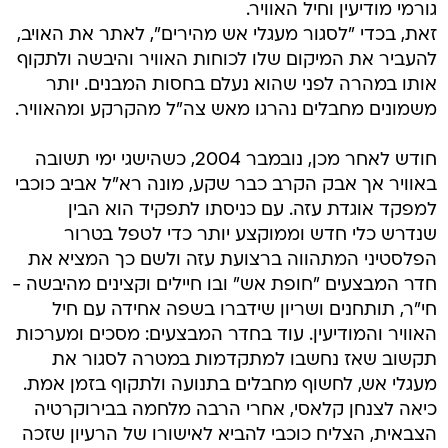
גורמי מודיעין וחיל האוויר.
זאת, בכדי "לסגור מעגלי אש מהירים", לאתר את האויב,
להעביר את המיקום שלו לכוחות האוויר והיבשה ולתקוף
אותו במהרה לפני שהוא נעלם בחסות המבנים. יותר
משמונים מחבלים נהרגו מאש צה"ל מהקרקע ומהאוויר.
חודש לאחר מכן, נובמבר 2004, כשהישגי ימי תשובה
באוויר אך אבק הקרב כבר שקע, מונה רא"ל אביב כוכבי
למפקד אוגדת עזה. עם כניסתו לתפקיד הוא הבין
שנדרש כלי חדש וממוקצע יותר כדי לטפל בטרור
הפלסטיני המתהווה ברצועת עזה ולשם כך המציא את
חדר המבצעים "חופת אש" ובו חיילים וקצינים מהיבשה -
חי"ר, תותחנים ושריון שידברו בשפה אחידה עם חיל
האוויר והמודיעין. עוד בחדר המבצעים: מסכים ומערכות
תקשוב שאז נחשבו למתקדמות במטרה לסגור את
מעגלי אש, לחשוף מחבלים בתנועה ולתקוף בזמן אמת.
כיאה לצנחן קלאסי, אחרי הרבה מלחמה בבירוקרטיה
הצבאית, הצליח כוכבי להביא לאישורו של הרעיון שזכה