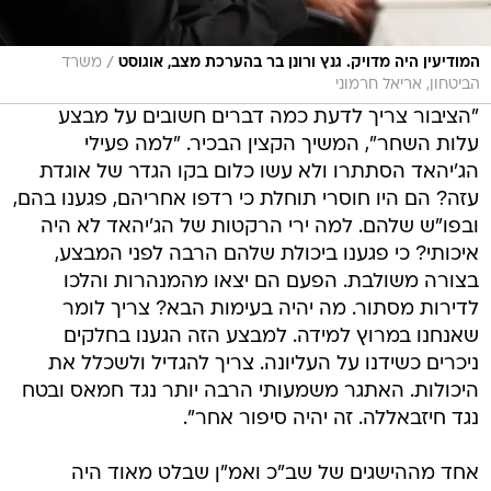
/
המודיעין היה מדויק. גנץ ורונן בר בהערכת מצב, אוגוסט
משרד
הביטחון, אריאל חרמוני
"הציבור צריך לדעת כמה דברים חשובים על מבצע
עלות השחר", המשיך הקצין הבכיר. "למה פעילי
הג'יהאד הסתתרו ולא עשו כלום בקו הגדר של אוגדת
עזה? הם היו חוסרי תוחלת כי רדפו אחריהם, פגענו בהם,
ובפו"ש שלהם. למה ירי הרקטות של הג'יהאד לא היה
איכותי? כי פגענו ביכולת שלהם הרבה לפני המבצע,
בצורה משולבת. הפעם הם יצאו מהמנהרות והלכו
לדירות מסתור. מה יהיה בעימות הבא? צריך לומר
שאנחנו במרוץ למידה. למבצע הזה הגענו בחלקים
ניכרים כשידנו על העליונה. צריך להגדיל ולשכלל את
היכולות. האתגר משמעותי הרבה יותר נגד חמאס ובטח
נגד חיזבאללה. זה יהיה סיפור אחר".
אחד מההישגים של שב"כ ואמ"ן שבלט מאוד היה