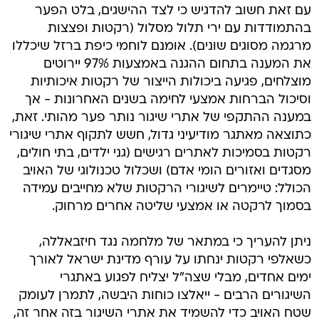
עם זאת חשוב להדגיש כי לצד ההישגים, בלט הפער
בהתמודדות עם ירי תלול מסלול (רקטות ופצצות
מרגמה מסוגים שונים). אומנם לוחמי כיפת ברזל שיכללו
את המענה בתחום ההגנה באמצעות 97% יירוטים
מוצלחים, פגיעה ביכולות הייצור של רקטות איכותיות
וסיכול הברחות אמצעי לחימה בשנים האחרונות - אך
במענה ההתקפי של אתרי שיגור נותר פער מהותי. זאת,
כתוצאה מאתגר מודיעיני גדול, חשש לתקוף אתרי שיגורי
רקטות בסמיכות לאתרים רגישים (גני ילדים, בתי חולים,
מסגדים ואזורים הומי אדם) ושכלול טכנולוגי של האויב
הכולל: טיימרים לשיגורי הרקטות שלא מחייבים עמידה
בסמוך לרקטה או אמצעי שליטה אחרים מרחוק.
ניתן להעריך כי במתאר של מלחמה נגד חיזבאללה,
כשאלפי רקטות ינחתו על עורף מדינת ישראל לאורך
ימים אחדים, מבלי שצה"ל יצליח לפגוע באתגרי
השיגורים הרבים - ייאלצו כוחות היבשה, לתמרן לעומק
שטח האויב כדי להשמיד את אתרי השיגור בזה אחר זה,