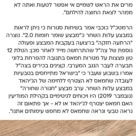
מרים את הראש לשמיים אי אפשר לטעות ואתה לא
ממהר לצאת החוצה להילחם".
הרמטכ"ל כוכבי אמר בשיחות סגורות כי ניתן לראות
במבצע עלות השחר כ"מבצע שומר חומות 2.0". נוצרה
"הרתעה חזקה" ברצועה בעקבות המבצע ופעולה
נוספת של צה"ל שהתרחשה מייד לאחר מכן: הטלת 12
טון פצצות על מטרות חמאס בתגובה להפרחת בלוני
תבערה לעבר הנגב המערבי. קצינים בכירים בצה"ל
אמרו בשבוע שעבר כי "בישראל מתייחסים בטבעיות
לעובדה שחמאס לא הצטרף ללחימה של הג'יהאד
במבצע עלות השחר. ערב מבצע "חגורה שחורה"
(נובמבר 2019) היו ויכוחים לגיטימיים בקהילת המודיעין
האם חמאס יצטרף לג'יהאד או לא - אך פתאום זה
נראה טבעי ונראה שחמאס לא מחפש עימותים אתנו".