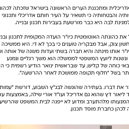
אדריכלית ומתכננת הערים הראשונה בישראל שזכתה לכהונ
תיה והבטחותיה כי תשאיר על העיר חותם אדריכלי ותכנוני
גינת לבה היא כבר מורשעת בעבירות תכנון ובנייה.
את כהונתה האוטומטית כיו"ר הועדה המקומית לתכנון ובני
שון צוק, אבל מבקריה טוענים כי בכך לא די. היא ממשיכה
יו"ר אותו מינתה והיא חברה בשתי ועדות משנה של אותה ו
ונשנות ליועץ המשפטי לממשלה הוא משך רגליים ונמנע
באי כוחה של קליש, עד שבראשית ינואר הודיע רשמית כי הו
היתר בשל "חלוף תקופה ממושכת לאחר ההרשעה".
מר את דברו. בעתירה שהוגשה לבג"ץ השבוע, דורשת "עמות
יאור דץ שהוא גם אדריכל ועו"ד אורי שילה, באמצעות עו
ת המנעותו מלהתערב ומדוע לא ייפנה לבית המשפט שהרשיע
ה לכהן כחברת מוסד תכנון.