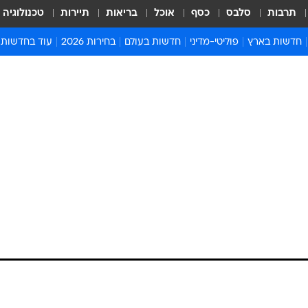
תרבות
סלבס
כסף
אוכל
בריאות
תיירות
טכנולוגיה
חדשות בארץ
פוליטי-מדיני
חדשות בעולם
בחירות 2026
עוד בחדשות
אירועים בארץ
פוליטיקה וממשל
המזרח התיכון
דעות ופרשנויו
חדשות פלילים ומשפט
יחסי חוץ
אירופה
סרי ושלזינגר
חינוך
אמריקה
פרויקטים מיוח
ישראלים בחו"ל
אסיה והפסיפיק
אסור לפספס
בריאות
אפריקה
מדע וסביבה
חברה ורווחה
הנחיות פיקוד 
ארכיון מדורים
זמני כניסת ש
לוח חופשות וח
לוח שנה
חדשות יהדות
חדשות המשפ