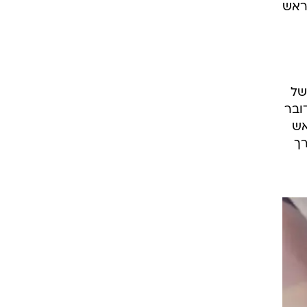
 ראש
של
ובר
אש
רך