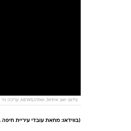
צילום: יואב איתיאל, וואלה!,NEWS, עריכה: ניר חן
(בווידאו: מחאת עובדי עיריית חיפה בפבר