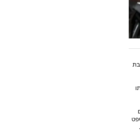
בת
ו
פט