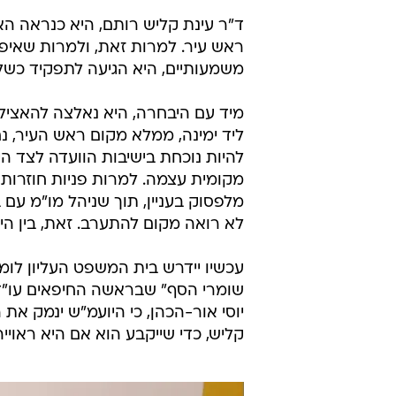
ד"ר עינת קליש רותם, היא כנראה ה
ראש עיר. למרות זאת, ולמרות שאיפו
משמעותיים, היא הגיעה לתפקיד כשלמ
מיד עם היבחרה, היא נאלצה להאציל 
ליד ימינה, ממלא מקום ראש העיר, נח
להיות נוכחת בישיבות הוועדה לצד ה
מקומית עצמה. למרות פניות חוזרות 
מלפסוק בעניין, תוך שניהל מו"מ עם 
לא רואה מקום להתערב. זאת, בין 
עכשיו יידרש בית המשפט העליון לו
שומרי הסף" שבראשה החיפאים עו"ד ל
יוסי אור-הכהן, כי היועמ"ש ינמק א
קליש, כדי שייקבע הוא אם היא ראויי