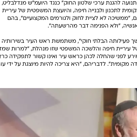
נועה להגנת ערכי שלטון החוק" כנגד היועמ"ש מנדלבליט,
קומית לתכנון ולבנייה חיפה, והיועצת המשפטית של עיריית
ם, "ממשיכה לא לציית לחוק ולגורמים המקצועיים", בהם
נשיה, "ולא הפנימה דבר מהרשעתה".
משך פעילותה הבלתי חוקי", משתמשת ראש העיר בשירותיה 
 של עיריית חיפה והלשכה המשפטי שזו מנהלת, "למרות שמד
ירע לפני שהחלה לכהן כראש עיר ואינו קשור לתפקידה כר
ה מקומית". לדבריהם, "היא צריכה להיות מיוצגת על ידי עו