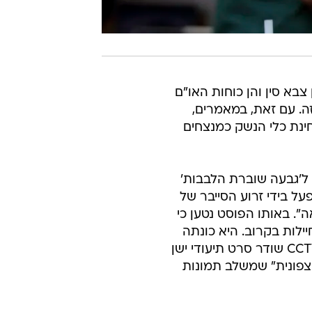
וי במחלוקת, אולם הן צבא סין והן כוחות האו"ם
ותר מ-40 ימים של לחימה עזה. עם זאת, במאמרים,
חינת כלי הנשק כמנצחים
ל'גבעה שוברת הלבבות'
ל בידי זרוע הסייבר של
". באותו הפוסט נטען כי
ילות בקרוב. היא כונתה
"עמוד השדרה של סין החדשה". בנוסף לכך, ברשת השידור הממלכתית CCTV שודר סרט תיעודי ישן
פונית" שמשלב תמונות