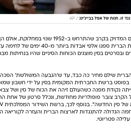
/
ד זו. חנות של אפל בבייג'ינג
AP
מספר ההרוגים המדויק בקרב שהתרחש ב-1952 שנ
בהובלת ארצות הברית ספגו אלפי אבדות בי
ם ובסרטים בסין מוצגים הכוחות הסיניים שהיו בנחיתות מב
ברית שילם מחיר כה כבד, עד ש'הגבעה המשולשת' הפכה 
 בפוסט ברשת החברתית המקומית בסין על ידי חשבון שמופע
ייתה נקודת מפנה כשהעולם זיהה את הכוח של סין ושל צבאה
הקרב צובר פופולריות מחודשת, ונכלל סרטון של אחת החי
ה הגדולה להתנגדות לארצות הברית והעזרה לקוריאה הצ
עלילה פטריוטי.