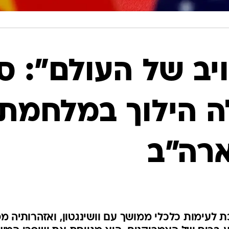
יב של העולם": סי
 הילוך במלחמת
רה"ב
כת לעימות כלכלי ממושך עם וושינגטון, ואזהרותיה מ