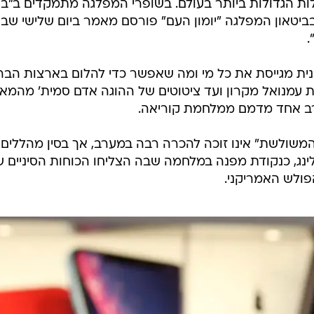
ות הגדולות ביותר בעולם. בשופרי המפלגה מתמקדים ב"בר
ביטאון המפלגה "יומון העם" פורסם מאמר ביום שלישי שבו
.
ית מגייסת את כל מי ומה שאפשר כדי להלום בארצות הבר
ב אחד מדמם ממלחמת קוריאה.
משולשת" אינו זוכה להכרה רבה במערב, אך בסין מהללים
ינג, כנקודת מפנה במלחמה שבה הצליחו הכוחות הסיניים שס
פולש האמריקני.