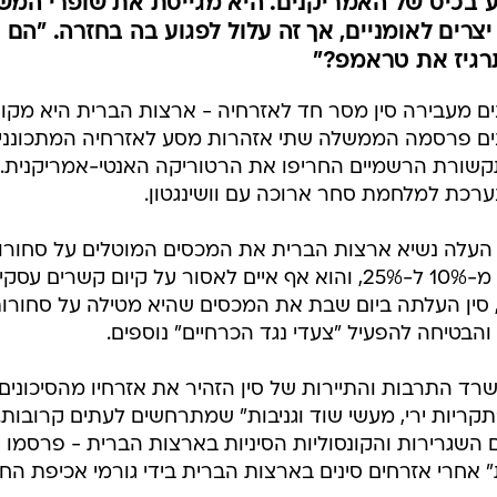
ע בכיס של האמריקנים. היא מגייסת את שופרי המש
 יצרים לאומניים, אך זה עלול לפגוע בה בחזרה. "ה
רגיז את טראמפ?"
ם מעבירה סין מסר חד לאזרחיה - ארצות הברית היא מקום 
ים פרסמה הממשלה שתי אזהרות מסע לאזרחיה המתכוננים
קשורת הרשמיים החריפו את הרטוריקה האנטי-אמריקנית. 
 נערכת למלחמת סחר ארוכה עם וושינגטון.
מיליארד דולר מ-10% ל-25%, והוא אף איים לאסור על קיום 
והבטיחה להפעיל "צעדי נגד הכרחיים" נוספים.
שרד התרבות והתיירות של סין הזהיר את אזרחיו מהסיכוני
תקריות ירי, מעשי שוד וגניבות" שמתרחשים לעתים קרובות.
ם השגרירות והקונסוליות הסיניות בארצות הברית - פרסמו 
 אחרי אזרחים סינים בארצות הברית בידי גורמי אכיפת החו