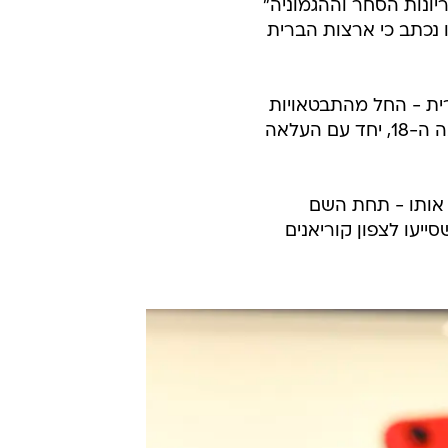
יונות הסחר וההגמוניה"
 נכתב כי ארצות הברית
ית - החל מהתבטאויות
של נשיא צרפת עמנואל מקרון ועד ציטוטים של ההוגה אדם סמית' מהמאה ה-18, יחד עם העלאה
 אותו - תחת השם
ייעו לצפון קוריאנים