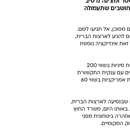
טר ומציגה נרטיב
ם חושבים שתעמולה
מסוכן, אל תגיעו לשם.
 להגיע לארצות הברית,
זאת אינדיקציה נוספת
בחודש שעבר העלה נשיא ארצות הברית את המכסים המוטלים על סחורות סיניות בשווי 200
קשרים עסקיים עם ענקית התקשורת
וואווי. בתגובה, סין העלתה ביום שבת את המכסים שהיא מטילה על סחורות אמריקניות בשווי 60
ם שבנסיעה לארצות הברית,
 באותו היום, משרד החוץ
אזהרה ביטחונית מפני
ק המקומיים.