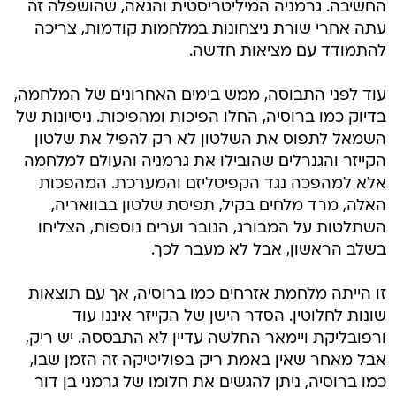
החשיבה. גרמניה המיליטריסטית והגאה, שהושפלה זה
עתה אחרי שורת ניצחונות במלחמות קודמות, צריכה
להתמודד עם מציאות חדשה.
עוד לפני התבוסה, ממש בימים האחרונים של המלחמה,
בדיוק כמו ברוסיה, החלו הפיכות ומהפיכות. ניסיונות של
השמאל לתפוס את השלטון לא רק להפיל את שלטון
הקייזר והגנרלים שהובילו את גרמניה והעולם למלחמה
אלא למהפכה נגד הקפיטליזם והמערכת. המהפכות
האלה, מרד מלחים בקיל, תפיסת שלטון בבוואריה,
השתלטות על המבורג, הנובר וערים נוספות, הצליחו
בשלב הראשון, אבל לא מעבר לכך.
זו הייתה מלחמת אזרחים כמו ברוסיה, אך עם תוצאות
שונות לחלוטין. הסדר הישן של הקייזר איננו עוד
ורפובליקת ויימאר החלשה עדיין לא התבססה. יש ריק,
אבל מאחר שאין באמת ריק בפוליטיקה זה הזמן שבו,
כמו ברוסיה, ניתן להגשים את חלומו של גרמני בן דור