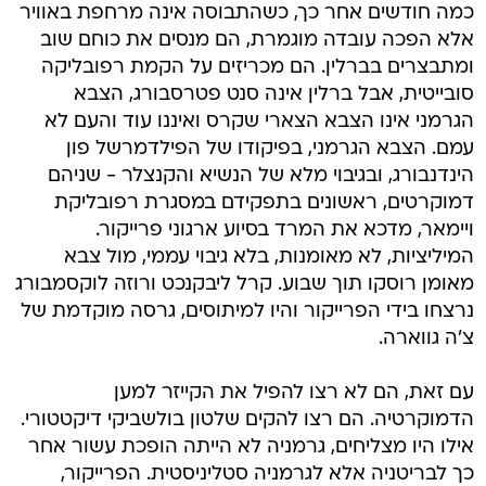
כמה חודשים אחר כך, כשהתבוסה אינה מרחפת באוויר
אלא הפכה עובדה מוגמרת, הם מנסים את כוחם שוב
ומתבצרים בברלין. הם מכריזים על הקמת רפובליקה
סובייטית, אבל ברלין אינה סנט פטרסבורג, הצבא
הגרמני אינו הצבא הצארי שקרס ואיננו עוד והעם לא
עמם. הצבא הגרמני, בפיקודו של הפילדמרשל פון
הינדנבורג, ובגיבוי מלא של הנשיא והקנצלר - שניהם
דמוקרטים, ראשונים בתפקידם במסגרת רפובליקת
ויימאר, מדכא את המרד בסיוע ארגוני פרייקור.
המיליציות, לא מאומנות, בלא גיבוי עממי, מול צבא
מאומן רוסקו תוך שבוע. קרל ליבקנכט ורוזה לוקסמבורג
נרצחו בידי הפרייקור והיו למיתוסים, גרסה מוקדמת של
צ'ה גווארה.
עם זאת, הם לא רצו להפיל את הקייזר למען
הדמוקרטיה. הם רצו להקים שלטון בולשביקי דיקטטורי.
אילו היו מצליחים, גרמניה לא הייתה הופכת עשור אחר
כך לבריטניה אלא לגרמניה סטליניסטית. הפרייקור,