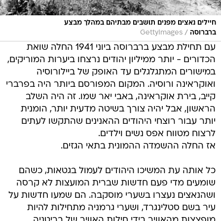
חיילים נאצים מפנים תושבים מבתיהם במהלך מבצע
/
ברברוסה
GettyImages
עם תחילת מבצע ברברוסה ביוני 1941 החלה שואת
הכדורים - יותר ממיליון יהודים נרצחו ביערות המוריקים,
במישורים המתגלגלים עד האופק של ביילורוסיה
ואוקראינה ורוסיה. המקום המפורסם ביותר היה בפרברי
קייב, בירת אוקראינה, באבי יאר שמו. זה היה השלב
הראשון, אבל יהיה צורך בשיטה מדעית יותר, הומנית
יותר עבור רוצחי היהודים ההאנינים שהתקשו לעתים
לרצוח מטווח אפס נשים וילדים.
אז החלה ההשמדה ההמונית בתאי הגזים.
כל אותה עת המשיכו היהודים לעמול בגטאות, כשהם
שומעים מדי פעם חדשות שברית המועצות לא קרסה
ושהנאצים נעצרו בשערי מוסקבה. הם שמעו חדשות על
עיר בשם סטלינגרד, ושערי גרמניה מתחילות להיות
מופצצות מהאוויר בידי חילות האוויר של בריטניה