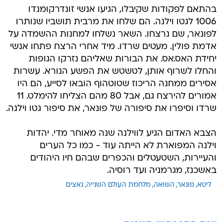
בהתאם לפקודות שקיבלו, הגיעו אנשי זונדרקומנדו
1006 לגטו וילנה. הם שלחו את מרבית תושביו שנותרו
לפונאר, שם נרצחו. השאר נשלחו למחנות ההשמדה על
אדמת פולין. מעטים שרדו. מיד אחרי הרצח פתחו אנשי
יחידת האס.אס. את הבורות שאליהם נזרקו הגופות
והחלו לשרוף אותן, לטשטש את הפשע הנורא. עשרות
אסירים ממחנה הריכוז שטוטהוף הובאו לסייע, הם היו
אמורים להירצח גם, אבל 80 מהם הצליחו להימלט. 11
שרדו וסיפרו את סיפורה של פונאר, את סיפור גטו וילנה.
הצבא האדום הגיע לווילנה שנה מאוחר מדי. יהדות
וילנה המפוארת לא הייתה עוד - כמו כל הערים
והעיירות, השטעטלים והכפרים שבהם חיו היהודים
באשכנז, מגרמניה ועד רוסיה.
ליטא
פונאר
השואה
מלחמת העולם השנייה
נאצים