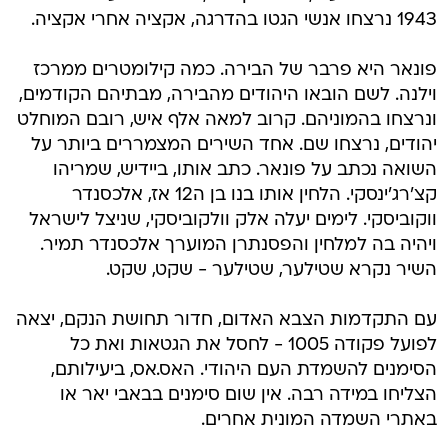
1943 נרצחו אנשי הגטו בהדרגה, אקציה אחרי אקציה.
פונאר היא פרבר של הבירה. כמה קילומטרים ממרכז
וילנה. לשם הובאו היהודים מהבירה, מבתיהם הקודמים,
ונרצחו בהמוניהם. קרוב למאה אלף איש, רובם המוחלט
יהודים, נרצחו שם. אחד השירים המצמררים ביותר על
השואה נכתב על פונאר. כתב אותו, ביידיש, שמריהו
קצ'רג'ינסקי. הלחין אותו בנו בן ה12 אז, אלכסנדר
ווקוביסקי. לימים יעלה אלק וולקוביסקי, שניצל לישראל
ויהיה בה למלחין והפסנתרן המוערך אלכסנדר תמיר.
השיר נקרא שטילער, שטילער - שקט, שקט.
עם התקדמות הצבא האדום, חדור תחושת הנקם, יצאה
לפועל פקודה 1005 - לחסל את הגטאות ואת כל
הסימנים להשמדת העם היהודי. האס.אס, ביעילותם,
הצליחו במידה רבה. אין שום סימנים בבאבי יאר או
באתרי השמדה המונית אחרים.