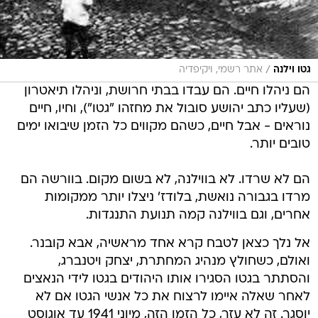
/
גטו וילנה
אתר רשמי, ויקיפדיה
הם ניהלו חיים. הם עבדו בבתי חרושת, וניהלו תיאטרון
(שעליו כתב יהושע סובול את מחזהו "גטו"), וחיו, חיים
נוראים - אבל חיים, כשהם מקווים כל הזמן שיבואו ימים
טובים יותר.
הם לא שרדו. לא בווילנה, לא בשום מקום. בוורשה הם
מרדו בגבורה נואשת, בלודז' ניצלו יותר ממקומות
אחרים, וגם בווילנה קמה תנועת התנגדות.
אל נלך כצאן לטבח קרא אחד מראשיה, אבא קובנר.
ואולם, כשחולץ מנהיג המחתרת, יצחק ויטנברג,
והסתתר בגטו הסגירו אותו היהודים בגטו לידי הנאצים
לאחר שאלה איימו לרצוח את כל אנשי הגטו אם לא
יוסגר. זה לא עזר, כל הזמן הזה, מיוני 1941 עד אוגוסט